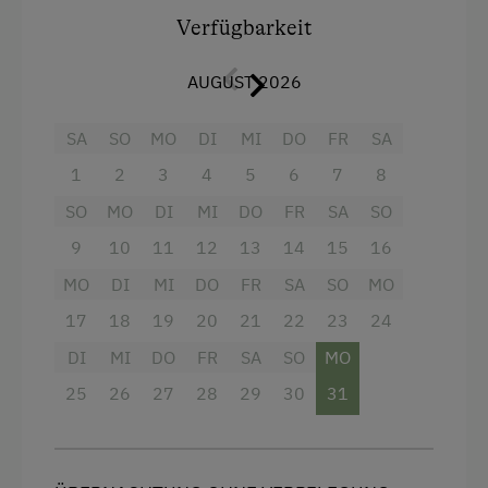
Das Hofzentrum ist über die Wiese oder
Verfügbarkeit
unseren privaten Weg erreichbar.
AUGUST 2026
Der Naturbadeteich ist ebenfalls über eine
Wiese erreichbar.(Entfernung zur Fuggermühle:
SA
SO
MO
DI
MI
DO
FR
SA
ca. 300m)
1
2
3
4
5
6
7
8
Strom/KWh 0,30.-
SO
MO
DI
MI
DO
FR
SA
SO
9
10
11
12
13
14
15
16
MO
DI
MI
DO
FR
SA
SO
MO
Ausstattung
17
18
19
20
21
22
23
24
4 Plattenherd
DI
MI
DO
FR
SA
SO
MO
Aussicht auf eine Berglandschaft
25
26
27
28
29
30
31
Backofen
Balkon/Terrasse