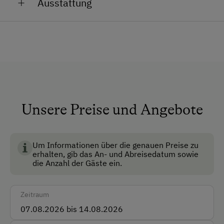
Ausstattung
Wald. Am Fuggerhof ist sicherlich für jeden
Am Fuggerhof leben ca. 65 Stück Rinder; davon 35
Feinschmecker etwas dabei.
Mutterkühe, Kaninchen, Schweine, Hühner, Enten,
Allgemeine Ausstattung
Katzen und unser Golden Retriver "Oscar". Unsere
Tiere freuen sich bereits auf Streicheleinheiten.
Aufenthaltsraum
Haustiergerecht
Nichtraucherzimmer
Unsere Preise und Angebote
Anfahrtsmöglichkeiten
Auto
Um Informationen über die genauen Preise zu
Bus
erhalten, gib das An- und Abreisedatum sowie
die Anzahl der Gäste ein.
Zug
Akzeptierte Zahlungsmittel
Zeitraum
Barzahlung