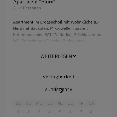
Apartment "Flora"
2 - 4 Personen
Kostenloses Internet
Apartment im Erdgeschoß mit Wohnküche (E-
Freizeitaktivitäten am Betrieb und in der
Herd mit Backofen, Mikrowelle, Toaster,
Umgebung
Kaffeemaschine,SAT-TV, Radio), 2 Schlafzimmer,
Almausflüge
WC, Badezimmer(Dusche, Badewanne,
Waschmaschine, Fußbodenheizung),
Almwandern
Abstellraum.
WEITERLESEN
Badesee
Ausstattung
Bergtouren
Verfügbarkeit
Einstellmöglichkeit für Gastpferde
4 Plattenherd
Fahrradverleih
AUGUST 2026
Backofen
Gästeabend
Radio
SA
SO
MO
DI
MI
DO
FR
SA
Kochen und Backen
Dusche
1
2
3
4
5
6
7
8