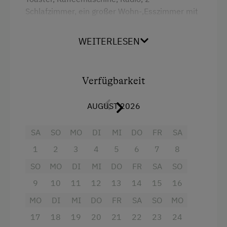
Geführte Schneeschuhwanderungen
Schlafzimmer, ein großer Wohn-,Esszimmer mit
Balkon, SAT-TV, WC, Badezimmer(Dusche,
Skitouren
Badewanne, Waschmaschine,
WEITERLESEN
Kulinarik / Genuss
Fußbodenheizung.
Kulinarik zum Miterleben / In der Hofküche
Belegung: 4 Personen
Verfügbarkeit
Kräutererlebnis
Ausstattung
Urlaub für Familien
AUGUST 2026
4 Plattenherd
Familienfreundliche Unterkünfte
SA
SO
MO
DI
MI
DO
FR
SA
Backofen
Betriebe mit Kinderbetreuung
1
2
3
4
5
6
7
8
Balkon/Terrasse
Urlaub zu zweit
SO
MO
DI
MI
DO
FR
SA
SO
Fernseher
Mädlsurlaub, Männerurlaub
9
10
11
12
13
14
15
16
Gitterbett
Romantikurlaub zu zweit
MO
DI
MI
DO
FR
SA
SO
MO
Wlan
Flitterwochen am Bauernhof
17
18
19
20
21
22
23
24