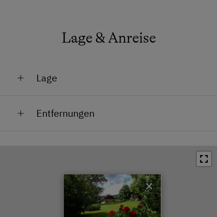
Lage & Anreise
Lage
Am Fluss
Entfernungen
Lage im Grünen
Bahnhof in 25 km
Bushaltestelle in 1.5 km
Ortszentrum in 1.5 km
×
Restaurant in 1.5 km
Schwimmbad in 0 km