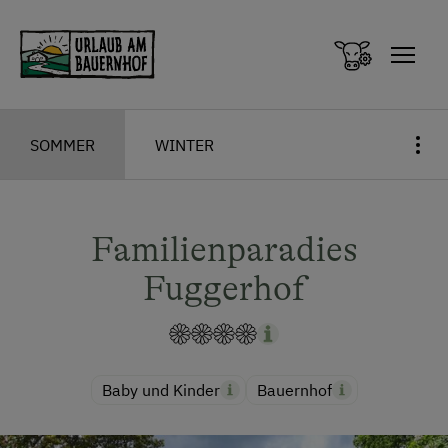
Zum Inhalt springen (Alt+0)
Zum Hauptmenü springen (Alt+1)
SOMMER
WINTER
Familienparadies
Fuggerhof
Baby und Kinder
Bauernhof