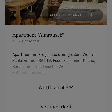
Bauernstube
ALLE FOTOS ANZEIGEN
Butter rühren
Butter- und Käskurs
Familienanschluss
Apartment "Almrausch"
1 - 2 Personen
Garten/Wiese
Hausgarten
Apartment im Erdgeschoß mit großem Wohn-
Schlafzimmer, SAT-TV, Essecke, kleiner Küche,
Kreativangebot
Badezimmer mit Dusche, WC,
Mithilfe am Hof
Fußbodenheizung.
Obstgarten
WEITERLESEN
Ausstattung
Pauschalangebote
Doppelbett (Kingsize)
Pirschgang
Verfügbarkeit
Schlafen im Heu