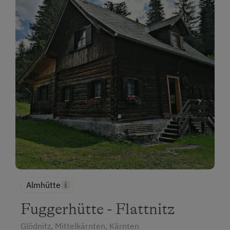
Doppelbett (Kingsize)
Einzelbett
Almhütte
Fuggerhütte - Flattnitz
Glödnitz, Mittelkärnten, Kärnten