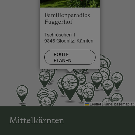
See / Teich in 0.3 km
Familienparadies
Skilift in 15 km
Fuggerhof
Loipe in 0.1 km
Tschröschen 1
9346 Glödnitz, Kärnten
ROUTE
PLANEN
Leaflet
|
Karte:
basemap.at
Mittelkärnten