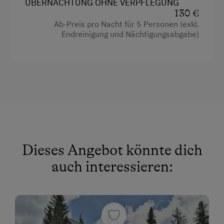
ÜBERNACHTUNG OHNE VERPFLEGUNG
Dusche
130 €
Fernseher
Ab-Preis pro Nacht für 5 Personen (exkl.
Endreinigung und Nächtigungsabgabe)
Garten
Handtücher
Kinderbett
Toaster
Küche
Küchenausstattung
Dieses Angebot könnte dich
Kühlschrank
auch interessieren:
Neubau
Gitterbett
Kaffeemaschine