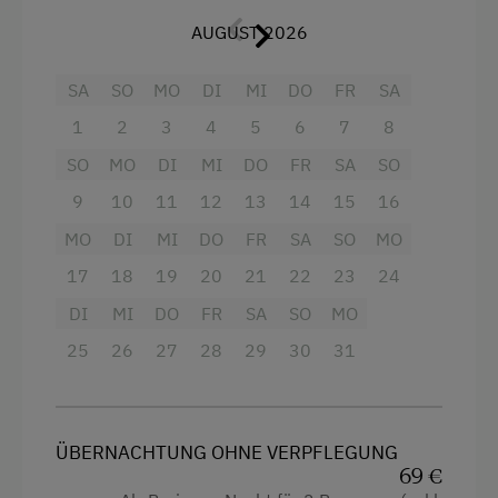
Schwimmteich
AUGUST 2026
Spielgefährten
SA
SO
MO
DI
MI
DO
FR
SA
Stallbekleidung
1
2
3
4
5
6
7
8
Traktorfahrten
SO
MO
DI
MI
DO
FR
SA
SO
9
10
11
12
13
14
15
16
Kinder-Ausstattung
MO
DI
MI
DO
FR
SA
SO
MO
Baby- und Kleinkinderausstattung
17
18
19
20
21
22
23
24
Kinder sind willkommen
DI
MI
DO
FR
SA
SO
MO
Kinderprogramme
25
26
27
28
29
30
31
Kinderspielplatz
Spielhaus
ÜBERNACHTUNG OHNE VERPFLEGUNG
Spielzeug
69 €