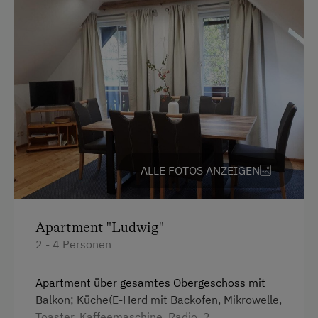
Badeurlaub
Am Schwimmteich
Bäuerliches Handwerk
Pirschgang
Mithilfe am Hof
Aktivurlaub Winter
ALLE FOTOS ANZEIGEN
Skifahren
An der Skipiste
Sanfter Winter
Apartment "Ludwig"
2 - 4 Personen
Langlaufen
Direkt an der Loipe
Apartment über gesamtes Obergeschoss mit
Balkon; Küche(E-Herd mit Backofen, Mikrowelle,
Schneeschuhwandern
Toaster, Kaffeemaschine, Radio, 2