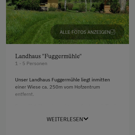
Einzelbett
ALLE FOTOS ANZEIGEN
Landhaus "Fuggermühle"
1 - 5 Personen
Unser Landhaus Fuggermühle liegt inmitten
einer Wiese ca. 250m vom Hofzentrum
entfernt.
Es verfügt über einen eigenen Garten mit Tisch
und Bänken, einem Gartenhäuschen mit
WEITERLESEN
Kugelgriller, sowie einem Zugang zum
Glödnitzbach.