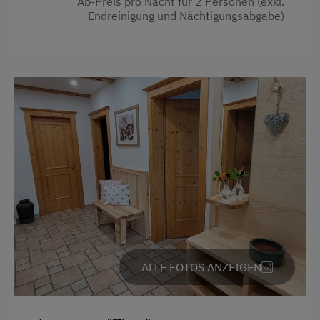
Ab-Preis pro Nacht für 2 Personen (exkl.
Ausstattung der Wohneinheit
Endreinigung und Nächtigungsabgabe)
Bettwäsche vorhanden
Brötchenservice
Ferienwohnung ebenerdig
Geschirr vorhanden
Geschirrspüler
Gästeküche
Kaffeemaschine
Mikrowelle
Terrasse
ALLE FOTOS ANZEIGEN
Waschmaschine
Internet