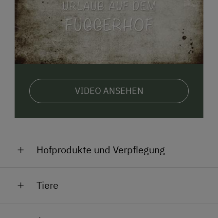
VIDEO ANSEHEN
Hofprodukte und Verpflegung
Fuggerhof Schmankerl!
Tiere
Ob eine Pizza aus dem Holzofen, ein selbstgemachtes
Brot, ein frischer Kaiserschmarren vom Lagerfeuer
Tierisch viel los am Fuggerhof!
oder selbst gesammelte Eierschwammerl aus dem