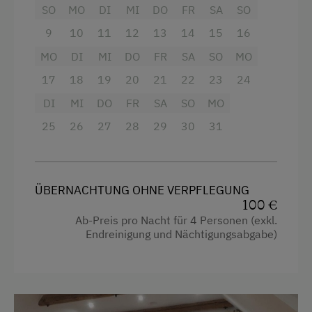
Reitunterricht
Garten
SO
MO
DI
MI
DO
FR
SA
SO
Skifahren
Handtücher
9
10
11
12
13
14
15
16
Skilehrer
MO
Kinderbett
DI
MI
DO
FR
SA
SO
MO
17
18
19
20
21
22
23
24
Skilift
Mikrowelle
DI
MI
DO
FR
SA
SO
MO
Tennisplatz
Heizung
25
26
27
28
29
30
31
Tischtennis
Gitterbett
Wandern
Fernseher
Wintersport
Toaster
ÜBERNACHTUNG OHNE VERPFLEGUNG
100 €
Toilette
Ab-Preis pro Nacht für 4 Personen (exkl.
Zusätzliche Ausstattungsmerkmale
Endreinigung und Nächtigungsabgabe)
Kaffeemaschine
Aktivurlaub
Doppelbett (Kingsize)
Wandern
Einzelbett
Radfahren