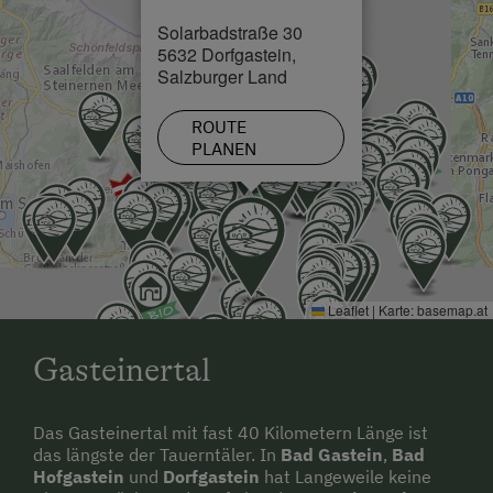
Liegewiese
Solarbadstraße 30
Ortsrand
5632 Dorfgastein,
Minigolf
Salzburger Land
Zentrumsnähe
Nachtclub
ROUTE
Nationalpark
PLANEN
Nordic Walking
Ponyreiten
Radwege
Reiten
Leaflet
|
Karte:
basemap.at
Reitunterricht
Gasteinertal
Rodelbahn in der Nähe
Schneeschuhwanderung
Das Gasteinertal mit fast 40 Kilometern Länge ist
das längste der Tauerntäler. In
Bad Gastein
,
Bad
Skibusnähe
Hofgastein
und
Dorfgastein
hat Langeweile keine