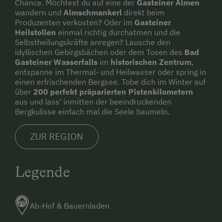
Chance. Möchtest du auf eine der
Gasteiner Almen
Skifahren
wandern und
Almschmankerl
direkt beim
Produzenten verkosten? Oder im
Gasteiner
Skilehrer
Heilstollen
einmal richtig durchatmen und die
Selbstheilungskräfte anregen? Lausche den
Skilift
idyllischen Gebirgsbächen oder dem Tosen des
Bad
Gasteiner Wasserfalls
im
historischen Zentrum
,
Tennishalle
entspanne im Thermal- und Heilwasser oder spring in
Tennisplatz
einen erfrischenden Bergsee. Tobe dich im Winter auf
über
200 perfekt präparierten Pistenkilometern
Tischtennis
aus und lass' inmitten der beeindruckenden
Bergkulisse einfach mal die Seele baumeln.
Wandern
ZUR REGION
Wanderreiten
Wintersport
Legende
Ab-Hof & Bauernladen