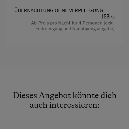
Bettwäsche vorhanden
Dusche/WC mit Handtüchern
ÜBERNACHTUNG OHNE VERPFLEGUNG
Brötchenservice
153 €
Eigener Eingang
Ab-Preis pro Nacht für 4 Personen (exkl.
E-Herd
Endreinigung und Nächtigungsabgabe)
Terrasse mit Blick zu den Bergen der Hohe
Ferienwohnung ebenerdig
Tauern
Geschirr vorhanden
Brötchenservice auf Wunsch
Geschirrspüler
Einmalige Endreinigung
Gästeküche
Kaffeemaschine
Ausstattung
Mikrowelle
4 Plattenherd
Dieses Angebot könnte dich
Terrasse
Backofen
auch interessieren:
Trockenraum
Aussicht auf eine Berglandschaft
Waschmaschine
Dusche