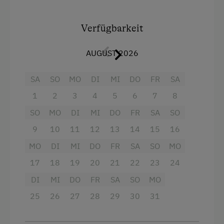
Schnapsbrennerei
ausgestattetes Appartement am besten.
Eine
herzliche, angenehme Atmosphäre
trägt
Schnapsverkostung
dazu bei, dass Sie sich bei uns wie zu Hause
Verfügbarkeit
fühlen.
Spielgefährten
Genießen Sie von unserer Terrasse aus den
AUGUST 2026
Traktorfahrten
Blick auf die umliegenden
Berge der Hohen
Tauern.
SA
SO
MO
DI
MI
DO
FR
SA
Kinder-Ausstattung
1
2
3
4
5
6
7
8
Hochwertige Küche inklusive
Baby- und Kleinkinderausstattung
Induktionsherd, Backofen, Mikrowelle,
SO
MO
DI
MI
DO
FR
SA
SO
Geschirrspüler, Kaffeemaschine,
Kinder sind willkommen
9
10
11
12
13
14
15
16
Wasserkocher, Geschirr und weiteres
Kinderspielplatz
MO
DI
MI
DO
FR
SA
SO
MO
Kochzubehör
Spielhaus
17
18
19
20
21
22
23
24
1 Doppelzimmer mit Bettwäsche
DI
MI
DO
FR
SA
SO
MO
Spielzeug
1 Dreibettzimmer mit Bettwäsche
25
26
27
28
29
30
31
Wohnküche mit Sitzecke und ausziehbarer
Ausstattung der Wohneinheit
Schlafcouch