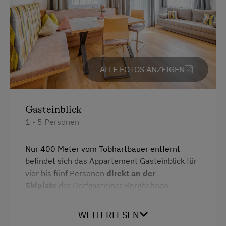
Englisch
Parken
Kostenlose Parkplätze
Motorradunterstellraum
ALLE FOTOS ANZEIGEN
Radunterstellmöglichkeit
Gasteinblick
Am Betrieb
1 - 5 Personen
Familienanschluss
Nur 400 Meter vom Tobhartbauer entfernt
Garten/Wiese
befindet sich das Appartement Gasteinblick für
Hausgarten
vier bis fünf Personen
direkt an der
Skipiste
der Dorfgasteiner Bergbahnen.
Hofeigene Produkte
Modernität, mit dem Fokus auf das
Obstgarten
WEITERLESEN
Wesentliche, dies beschreibt unser komplett