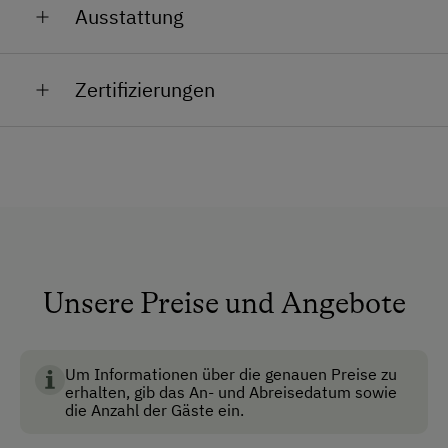
TV, Kühlschrank, Balkon, Frühstück)
Ausstattung
zu buchen.
Anfahrtsmöglichkeiten
Zertifizierungen
Haustiere sind nicht erlaubt.
Auto
www.gerstbreinhof.at
Akzeptierte Zahlungsmittel
Barzahlung
Überweisung / SEPA
Vor Ort gesprochene Sprachen
Unsere Preise und Angebote
BIO AUSTRIA steht für kontrolliert biologische
Deutsch
Landwirtschaft in Österreich und garantiert höchste
Englisch
Standards für Umwelt, Tierwohl und
Um Informationen über die genauen Preise zu
erhalten, gib das An- und Abreisedatum sowie
Lebensmittelqualität.
Französisch
die Anzahl der Gäste ein.