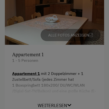
Geschirr vorhanden
Gästeküche
Kaffeemaschine
Mikrowelle
ALLE FOTOS ANZEIGEN
Geschirrspüler
Internet
Appartement 1
WiFi
1 - 5 Personen
Freizeitaktivitäten am Betrieb und in der
Appartement 1
mit 2 Doppelzimmer + 1
Umgebung
Zustellbett/Sofa (jedes Zimmer hat
1 Boxspringbett 180x200/ DU/WC/WLAN
Skilift
/Digial-Sat-TV/Balkon) und eine große Küche (E-
Wandern
Herd, Mikrowelle, Kühlschrank m. Gefrierfach,
Geschirrspüler, Kaffeevollautomat für ganze
WEITERLESEN
Wintersport
Bohnen) mit einer gemütlichen Sitzecke mit