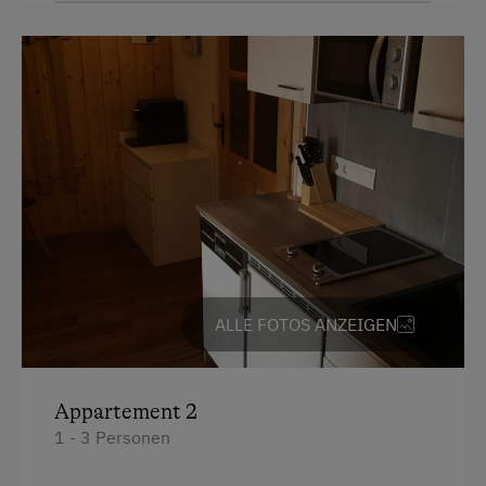
Aussicht auf eine Berglandschaft
Backofen
Balkon/Terrasse
Dusche
Fernseher
Gitterbett
Haarföhn
Handtücher
ALLE FOTOS ANZEIGEN
Mikrowelle
Safe
Appartement 2
Toilette
1 - 3 Personen
Küche