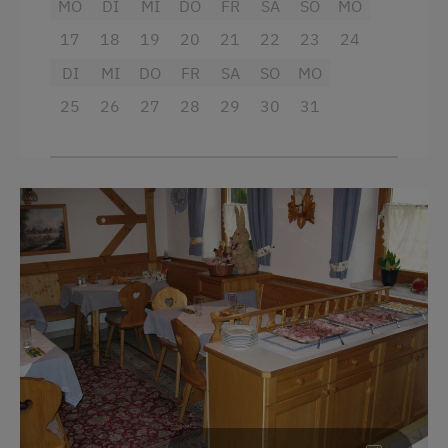
MO
DI
MI
DO
FR
SA
SO
MO
Ausstattung
17
18
19
20
21
22
23
24
Radio
DI
MI
DO
FR
SA
SO
MO
Balkon/Terrasse
25
26
27
28
29
30
31
Dusche
Fernseher
Gitterbett
Haarföhn
Handtücher
Mikrowelle
Safe
Toilette
Küche