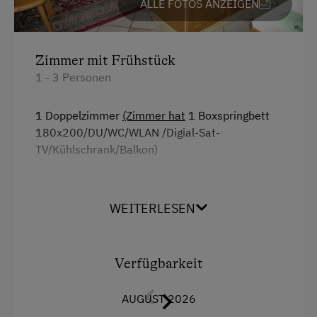
ALLE FOTOS ANZEIGEN
Küchenausstattung
Wlan
Zimmer mit Frühstück
Doppelbett (Kingsize)
1 - 3 Personen
1 Doppelzimmer
(Zimmer hat
1 Boxspringbett
180x200/DU/WC/WLAN /Digial-Sat-
TV/Kühlschrank/Balkon)
WEITERLESEN
Ausstattung
Radio
Verfügbarkeit
Aussicht auf eine Berglandschaft
AUGUST 2026
Balkon/Terrasse