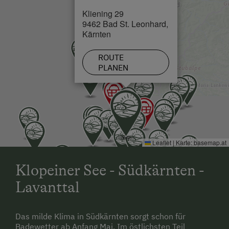
Kliening 29
Loipe in 15 km
9462 Bad St. Leonhard,
Kärnten
ROUTE
PLANEN
Leaflet
|
Karte:
basemap.at
Klopeiner See - Südkärnten -
Lavanttal
Das milde Klima in Südkärnten sorgt schon für
Badewetter ab Anfang Mai. Im östlichsten Teil