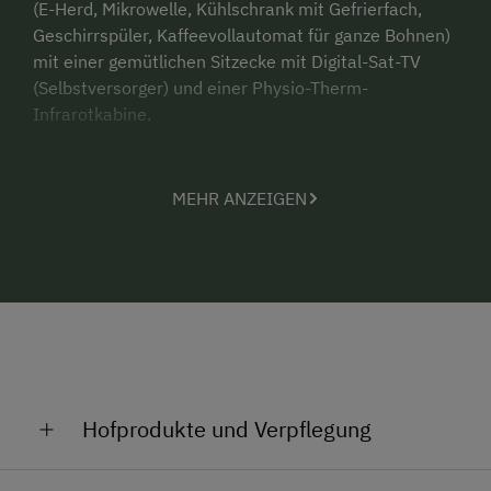
(E-Herd, Mikrowelle, Kühlschrank mit Gefrierfach,
Geschirrspüler, Kaffeevollautomat für ganze Bohnen)
mit einer gemütlichen Sitzecke mit Digital-Sat-TV
(Selbstversorger) und einer Physio-Therm-
Infrarotkabine.
und
MEHR ANZEIGEN
Appartement 2
mit 1 Doppelzimmer mit 1
Zustellbett (das Zimmer verfügt über 1 Boxspringbett
180x200, DU/WC, WLAN, Digital-Sat-TV, Balkon) und
einer großen Küche (2 Plattenherd, Mikrowelle,
Kühlschrank mit Gefrierfach, Geschirrspüler,
Kaffeevollautomat für ganze Bohnen) mit einer
gemütlichen Sitzecke (Selbstversorger)
und
Hofprodukte und Verpflegung
2 Gästezimmer
(jedes Doppelzimmer verfügt über
1 Boxspringbett 180x200, DU/WC, WLAN, Digital-Sat-
Schnaps, Most