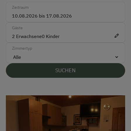
Parken
Zeitraum
Kostenlose Parkplätze
Gäste
Unterkunftsart
2
Erwachsene
0
Kinder
Almhüttenvermietung
Zimmertyp
Klassische Almhütte
Hütte ist wintertauglich
SUCHEN
Kinder-Ausstattung
Kinderspielplatz
Ausstattung der Wohneinheit
Bettwäsche vorhanden