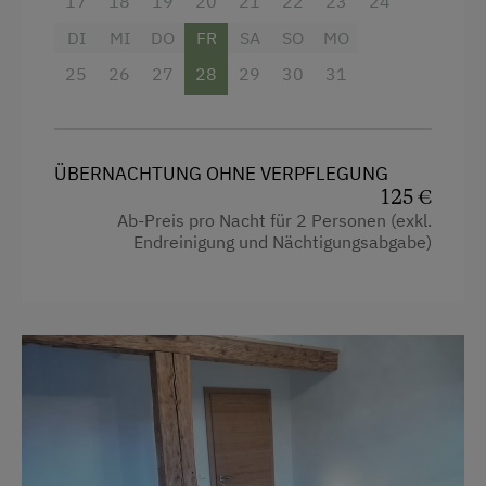
17
18
19
20
21
22
23
24
Doppelbett (Kingsize)
Reitwege
DI
MI
DO
FR
SA
SO
MO
Rodelbahn in der Nähe
25
26
27
28
29
30
31
Skifahren
Skilift
Tischtennis
ÜBERNACHTUNG OHNE VERPFLEGUNG
125 €
Wandern
Ab-Preis pro Nacht für 2 Personen (exkl.
Endreinigung und Nächtigungsabgabe)
Wintersport
Wellnessangebote
Außenschwimmbecken
Fitnessprogramm
Infrarotkabine
Pool