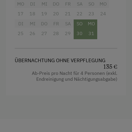
MO
DI
MI
DO
FR
SA
SO
MO
Küche
17
18
19
20
21
22
23
24
Küchenausstattung
DI
MI
DO
FR
SA
SO
MO
Neubau
25
26
27
28
29
30
31
Doppelbett (Kingsize)
Ausziehcouch
ÜBERNACHTUNG OHNE VERPFLEGUNG
135 €
Ab-Preis pro Nacht für 4 Personen (exkl.
Endreinigung und Nächtigungsabgabe)