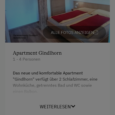
Sauna
Spa / Wellnessbereich
Whirlpool
ALLE FOTOS ANZEIGEN
Zusätzliche Ausstattungsmerkmale
Infrarot Kabine
Apartment Gindlhorn
1 - 4 Personen
Das neue und komfortable Apartment
"Gindlhorn" verfügt über 2 Schlafzimmer, eine
Wohnküche, getrenntes Bad und WC sowie
einen Balkon.
Sie können die Ferienwohnung zum "Eco-Preis"
WEITERLESEN
als Selbstversorger buchen (bitte auch
Bettwäsche mitbringen).