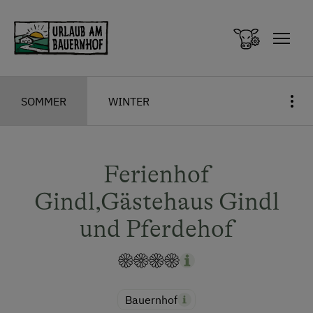
Zum Inhalt springen (Alt+0)
Zum Hauptmenü springen (Alt+1)
SOMMER
WINTER
Ferienhof
Gindl,Gästehaus Gindl
und Pferdehof
Bauernhof