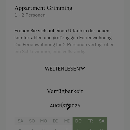
Unterkunftsart
Appartment Grimming
Ferienhaus am Bergbauernhof
1 - 2 Personen
Skihütte
Freuen Sie sich auf einen Urlaub in der neuen,
Hütte ist wintertauglich
komfortablen und großzügigen Ferienwohnung.
Die Ferienwohnung für 2 Personen verfügt über
Am Betrieb
ein Schlafzimmer, eine vollständig
ausgestattete Wohnküche, Bad und WC
Ab-Hof-Verkauf
getrennt sowie einen Balkon.
WEITERLESEN
Garten/Wiese
Sie können die Ferienwohnung zum "Eco-Preis"
Hausgarten
als Selbstversorger buchen (bitte auch
Bettwäsche mitbringen).
Verfügbarkeit
Hofeigene Produkte
AUGUST 2026
Ausstattung
Kinder-Ausstattung
SA
Doppelbett (Kingsize)
SO
MO
DI
MI
DO
FR
SA
Kinder sind willkommen