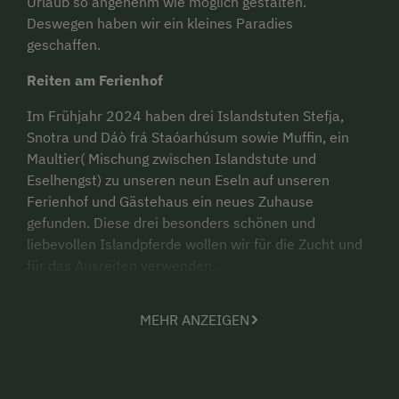
Urlaub so angenehm wie möglich gestalten.
Deswegen haben wir ein kleines Paradies
geschaffen.
Reiten am Ferienhof
Im Frühjahr 2024 haben drei Islandstuten Stefja,
Snotra und Dáò frá Staóarhúsum sowie Muffin, ein
Maultier( Mischung zwischen Islandstute und
Eselhengst) zu unseren neun Eseln auf unseren
Ferienhof und Gästehaus ein neues Zuhause
gefunden. Diese drei besonders schönen und
liebevollen Islandpferde wollen wir für die Zucht und
für das Ausreiten verwenden.
2025 haben wir unseren Hof auf Pferde mit
MEHR ANZEIGEN
besonders tiergerechten Pferdeboxen und Paddocks
umgebaut. Unsere Gäste können ihr eigenes Pferd
mit in den Urlaub nehmen. Es stehen Pferdeboxen
oder Pferdeboxen mit Paddocks zum Mieten zur