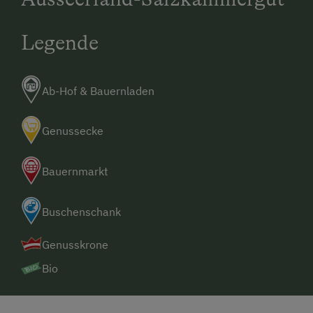
Legende
Ab-Hof & Bauernladen
Genussecke
Bauernmarkt
Buschenschank
Genusskrone
Bio