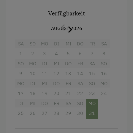
Verfügbarkeit
AUGUST 2026
SA
SO
MO
DI
MI
DO
FR
SA
1
2
3
4
5
6
7
8
SO
MO
DI
MI
DO
FR
SA
SO
9
10
11
12
13
14
15
16
MO
DI
MI
DO
FR
SA
SO
MO
Ausstattung
17
18
19
20
21
22
23
24
4 Plattenherd
DI
MI
DO
FR
SA
SO
MO
Radio
25
26
27
28
29
30
31
Aussicht auf eine Berglandschaft