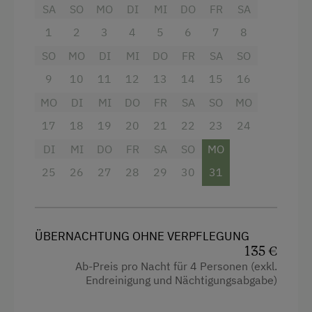
Dusche
SA
SO
MO
DI
MI
DO
FR
SA
Fernseher
1
2
3
4
5
6
7
8
Wasserkocher
SO
MO
DI
MI
DO
FR
SA
SO
9
10
11
12
13
14
15
16
Hochgeschwindigkeits-Internetanschluss
MO
DI
MI
DO
FR
SA
SO
MO
Küche
17
18
19
20
21
22
23
24
Küchenausstattung
DI
MI
DO
FR
SA
SO
MO
Neubau
25
26
27
28
29
30
31
Ausziehcouch
Doppelbett (Kingsize)
ÜBERNACHTUNG OHNE VERPFLEGUNG
135 €
Ab-Preis pro Nacht für 4 Personen (exkl.
Endreinigung und Nächtigungsabgabe)