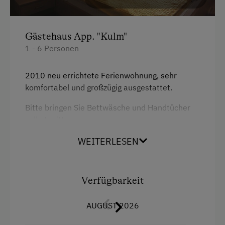
Haupthaus
Gästehaus App. "Kulm"
Ausziehcouch
1 - 6 Personen
Doppelbett (Kingsize)
2010 neu errichtete Ferienwohnung, sehr
komfortabel und großzügig ausgestattet.
Bitte bringen Sie Bettwäsche und Handtücher
selbst mit!
WEITERLESEN
Ausstattung
Radio
Verfügbarkeit
Aussicht auf eine Berglandschaft
AUGUST 2026
Balkon/Terrasse