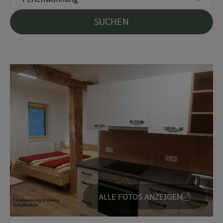
Visa
Wir bitten um Verständnis, dass Haustiere weder
SUCHEN
Überweisung / SEPA
am Ferienhof noch auf der Gindlhütte erlaubt sind.
Vor Ort gesprochene Sprachen
Deutsch
Englisch
Parken
E-Auto Ladestation
Kostenlose Parkplätze
Motorradunterstellraum
Radunterstellmöglichkeit
ALLE FOTOS ANZEIGEN