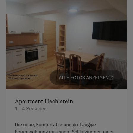
eigene Trinkwasserquelle
Übernachtung mit Frühstück
Service
Reinigung
Internet
Kostenloses Internet
ALLE FOTOS ANZEIGEN
WiFi
Freizeitaktivitäten am Betrieb und in der
Apartment Hechlstein
Umgebung
1 - 4 Personen
Almausflüge
Die neue, komfortable und großzügige
Almwandern
Ferienwohnung mit einem Schlafzimmer, einer