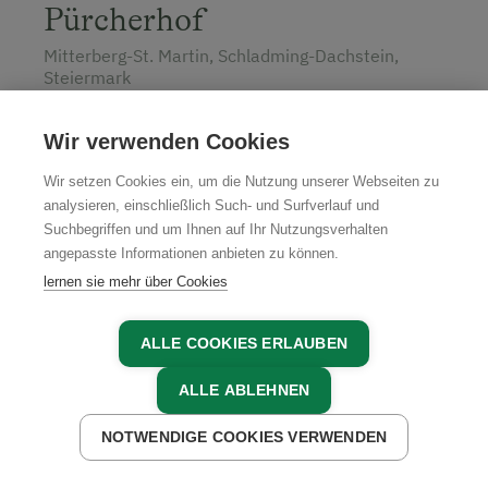
Pürcherhof
Mitterberg-St. Martin, Schladming-Dachstein,
Steiermark
Wir verwenden Cookies
Wir setzen Cookies ein, um die Nutzung unserer Webseiten zu
JETZT ANFRAGEN
analysieren, einschließlich Such- und Surfverlauf und
Suchbegriffen und um Ihnen auf Ihr Nutzungsverhalten
angepasste Informationen anbieten zu können.
lernen sie mehr über Cookies
ALLE COOKIES ERLAUBEN
Unsere Partner in der Region
ALLE ABLEHNEN
NOTWENDIGE COOKIES VERWENDEN
JETZT ANFRAGEN
JETZT BUCHEN