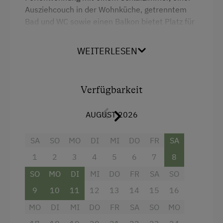
Bergtouren
Ausziehcouch in der Wohnküche, getrenntem
Bad und WC sowie einen Balkon bietet Platz für
Bogenschießen
bis zu 4 Personen.
E-Bike-Verleih
WEITERLESEN
Sie können die Ferienwohnung zum "Eco-Preis"
Fahrradverleih
als Selbstversorger buchen (bitte auch
Bettwäsche mitbringen).
Freibad
Verfügbarkeit
Klettern
AUGUST 2026
Klettersteig
Kletterwald
SA
SO
MO
DI
MI
DO
FR
SA
Liegewiese
1
2
3
4
5
6
7
8
Nordic Walking
SO
MO
DI
MI
DO
FR
SA
SO
Ausstattung
Radwege
9
10
11
12
13
14
15
16
MO
DI
MI
DO
FR
SA
SO
MO
Ausziehcouch
Reiten