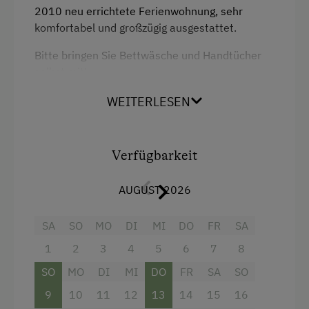
2010 neu errichtete Ferienwohnung, sehr
komfortabel und großzügig ausgestattet.
Bitte bringen Sie Bettwäsche und Handtücher
selbst mit!
WEITERLESEN
Ausstattung
Radio
Verfügbarkeit
Aussicht auf eine Berglandschaft
AUGUST 2026
Balkon/Terrasse
Dusche
SA
SO
MO
DI
MI
DO
FR
SA
Fernseher
1
2
3
4
5
6
7
8
Wasserkocher
SO
MO
DI
MI
DO
FR
SA
SO
9
10
11
12
13
14
15
16
Hochgeschwindigkeits-Internetanschluss