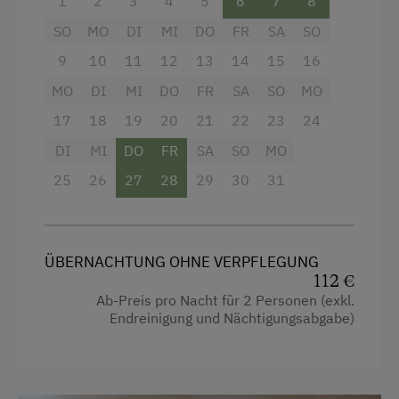
1
2
3
4
5
6
7
8
Kinderspielplatz
SO
MO
DI
MI
DO
FR
SA
SO
Spielzeug
9
10
11
12
13
14
15
16
Ausstattung der Wohneinheit
MO
DI
MI
DO
FR
SA
SO
MO
17
18
19
20
21
22
23
24
Geschirr vorhanden
DI
MI
DO
FR
SA
SO
MO
Geschirrspüler
25
26
27
28
29
30
31
Gästeküche
Kaffeemaschine
Terrasse
ÜBERNACHTUNG OHNE VERPFLEGUNG
112 €
Trockenraum
Ab-Preis pro Nacht für 2 Personen (exkl.
Endreinigung und Nächtigungsabgabe)
Verpflegung
Ohne Verpflegung