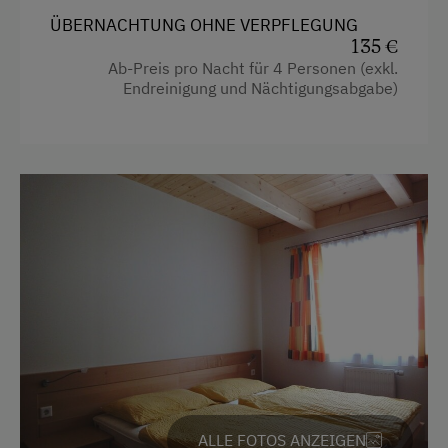
Backofen
ÜBERNACHTUNG OHNE VERPFLEGUNG
Balkon/Terrasse
135 €
Ab-Preis pro Nacht für 4 Personen (exkl.
Bettwäsche kann vor Ort gemietet werden
Endreinigung und Nächtigungsabgabe)
Dusche
Fernseher
Getränkeerwerb im Haus
Haarföhn
Heizung
Reinigungsausstattung im Hotel
Reinigungsausstattung in der Wohnung
Toilette
Küche
ALLE FOTOS ANZEIGEN
Küchenausstattung