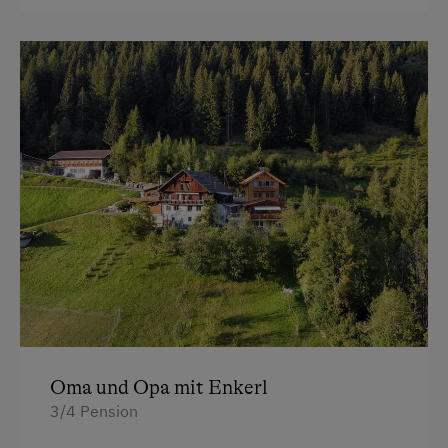
Doppelbett
dürfen alle Kinder unsere Schweine, Schafe,
Hirsche, Hasen und Katzen füttern gehen.
Einmal pro Woche gibt es ein Verwöhn-
Programm von Tante Raphaela für Kinder, mit
Nägel streichen und Kinderschminken,…
Wir freuen uns auf Euch!
3x Träumen im Apartment mit ¾ Pension,
mit reichhaltigen Bauernbuffetfrühstück,
ein Lunchpaket für unterwegs und Abend
Menü
Entspannen in unserer Wellness Oase
(Sauna oder Infrarotkabine)
Der Aufenthalt der Kinder ist Kostenlos.
Oma und Opa mit Enkerl
3/4 Pension