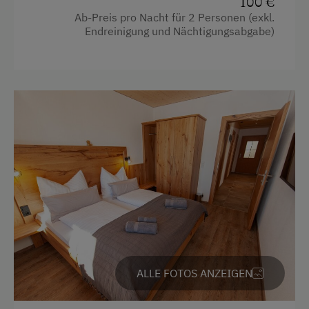
100 €
Balkon/Terrasse
Internet
Ab-Preis pro Nacht für 2 Personen (exkl.
Dusche
Endreinigung und Nächtigungsabgabe)
WiFi
Fernseher
Freizeitaktivitäten am Betrieb und in der
Getränkeerwerb im Haus
Umgebung
Gitterbett
Almausflüge
Haarföhn
Almwandern
Heizung
Badesee
Kaffeemaschine
Bergtouren
Reinigungsausstattung im Hotel
Erlebniswanderung
Über Wasser
Fitnesscenter
Wasserkocher
Freibad
ALLE FOTOS ANZEIGEN
Doppelbett
Golf