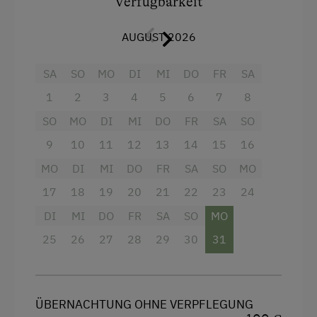
Verfügbarkeit
Küchenblock mit zahlreichen E-Geräten (z. B.
Café
Geschirrspüler, Mikrowelle,...).
Frühstück vom Buffett
AUGUST 2026
Das Badezimmer verfügt über eine Dusche, Wc,
Kontinentales Frühstück
Haarföhn.
SA
SO
MO
DI
MI
DO
FR
SA
Regionale Spezialitäten
Bettwäsche und Handtücher incl.
1
2
3
4
5
6
7
8
Restaurant
SO
MO
DI
MI
DO
FR
SA
SO
Das Appartement befindet sich im 1. Stock und
Österreichische Spezialitäten
ist über eine Stiege erreichbar.
9
10
11
12
13
14
15
16
Übernachtung mit Frühstück
MO
DI
MI
DO
FR
SA
SO
MO
Ausstattung
Übernachtung mit Halbpension
17
18
19
20
21
22
23
24
4 Plattenherd
DI
MI
DO
FR
SA
SO
MO
Service
25
26
27
28
29
30
31
Radio
Transfer Bahnhof
Aussicht auf eine Berglandschaft
Willkommensgetränk
Backofen
ÜBERNACHTUNG OHNE VERPFLEGUNG