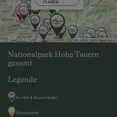
PLANEN
Leaflet
|
Karte:
basemap.at
Nationalpark Hohe Tauern
gesamt
Legende
Ab-Hof & Bauernladen
Genussecke