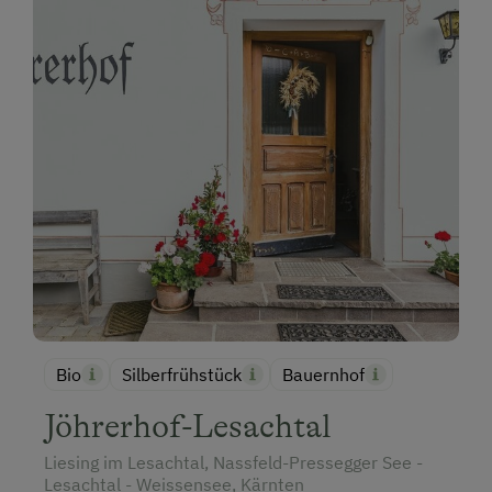
Bio
Silberfrühstück
Bauernhof
Jöhrerhof-Lesachtal
Liesing im Lesachtal, Nassfeld-Pressegger See -
Lesachtal - Weissensee, Kärnten