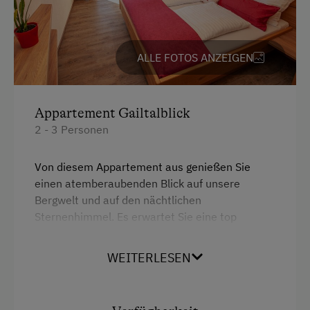
Toilette
Ferienwohnung ebenerdig
Über Wasser
Ferienwohnung mit Frühstück
ALLE FOTOS ANZEIGEN
Wasserkocher
Geschirr vorhanden
Doppelbett
Geschirrspüler
Appartement Gailtalblick
Holzterrasse
2 - 3 Personen
Kaffeemaschine
Von diesem Appartement aus genießen Sie
Mikrowelle
einen atemberaubenden Blick auf unsere
Waschmaschine
Bergwelt und auf den nächtlichen
Sternenhimmel. Es erwartet Sie eine top
Zentralheizung
ausgestattetes Appartement, hell, gemütlich,
mit viel Komfort. Schöner Wohnbereich mit
WEITERLESEN
Verpflegung
Flachbildschirm SAT-TV, 1 Doppelbett,1
Tagesliege bzw. Kinderbett, Garderobe,
Bäuerliche Küche
Südbalkon, sehr gut ausgestatteter