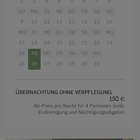
1
2
3
4
5
6
7
8
Ausstattung
Kosmetikangebot
SO
MO
DI
MI
DO
FR
SA
SO
4 Plattenherd
Sauna
9
10
11
12
13
14
15
16
Radio
MO
DI
MI
DO
FR
SA
SO
MO
Seminar-Dienstleistungen
Aussicht auf eine Berglandschaft
17
18
19
20
21
22
23
24
Ausstattung für Konferenzen
Backofen
DI
MI
DO
FR
SA
SO
MO
25
26
27
28
29
30
31
Balkon/Terrasse
Zusätzliche Ausstattungsmerkmale
Dusche
Sauna, Infrarotkabine, Fitnessgeräte,
Fernseher
Aktivurlaub
ÜBERNACHTUNG OHNE VERPFLEGUNG
150 €
Getränkeerwerb im Haus
Pirschgang
Ab-Preis pro Nacht für 4 Personen (exkl.
Gitterbett
Endreinigung und Nächtigungsabgabe)
Mithilfe am Hof
Haarföhn
Aktivurlaub Winter
Handtücher
Sanfter Winter