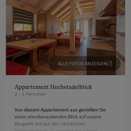
Deutsch
Englisch
Italienisch
Parken
E-Auto Ladestation
Kostenlose Parkplätze
ALLE FOTOS ANZEIGEN
Unterkunftsart
Appartement Hochstadelblick
Almhüttenvermietung
2 - 3 Personen
Ermäßigungen in Vor- und Nachsaison
Von diesem Appartement aus genießen Sie
Ferienhaus am Bergbauernhof
einen atemberaubenden Blick auf unsere
Hütte ist wintertauglich
Bergwelt und auf den nächtlichen
Sternenhimmel. Es erwartet Sie ein top