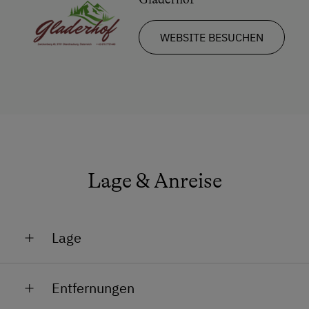
7 x/5x/3x Träumen im Apartment mit
Wohlfühlvollpension (reichhaltiges
WEBSITE BESUCHEN
Bauernbuffetfrühstück, Mittagessen oder
Lunchpaket für unterwegs und
Abendmenü mit Salatbuffet)
Der Aufenthalt der Kinder ist Kostenlos.
Entspannen in unserer Wellness-Oase
(Sauna oder Infrarotkabine)
Lage & Anreise
Lage
Absolute Alleinlage
Entfernungen
Am Berg