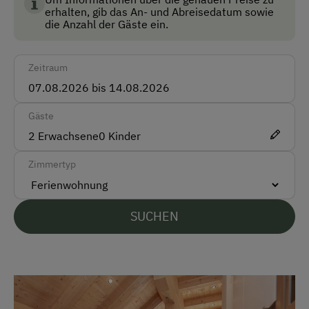
erhalten, gib das An- und Abreisedatum sowie
Multimedia (Sat-TV)
die Anzahl der Gäste ein.
Rollstuhlzugang
Zeitraum
Anfahrtsmöglichkeiten
Auto
Gäste
Bus
2
Erwachsene
0
Kinder
Taxi
Zimmertyp
Akzeptierte Zahlungsmittel
SUCHEN
Barzahlung
Überweisung / SEPA
Vor Ort gesprochene Sprachen