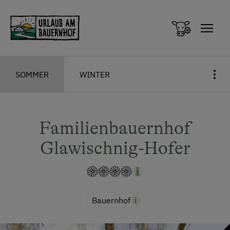
Zum Inhalt springen (Alt+0)
Zum Hauptmenü springen (Alt+1)
SOMMER
WINTER
Familienbauernhof
Glawischnig-Hofer
Bauernhof