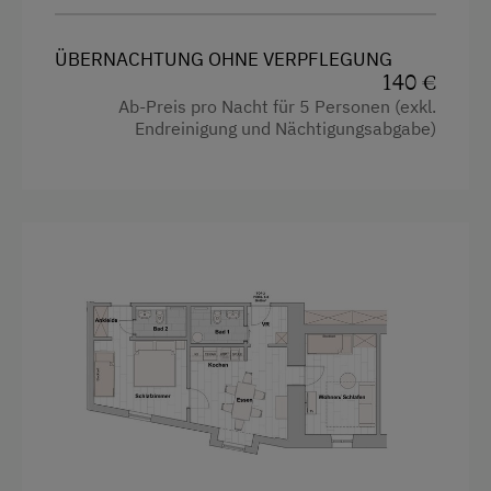
Massage
Pool
Ausstattung
ÜBERNACHTUNG OHNE VERPFLEGUNG
140 €
Sauna
Doppelbett
Ab-Preis pro Nacht für 5 Personen (exkl.
Endreinigung und Nächtigungsabgabe)
Stockbett
Zusätzliche Ausstattungsmerkmale
Einzelbett
Aktivurlaub
Wandern
Geführte Wanderungen
Reiten
Ponyreiten
Radfahren
E-Bike-Verleih
Badeurlaub