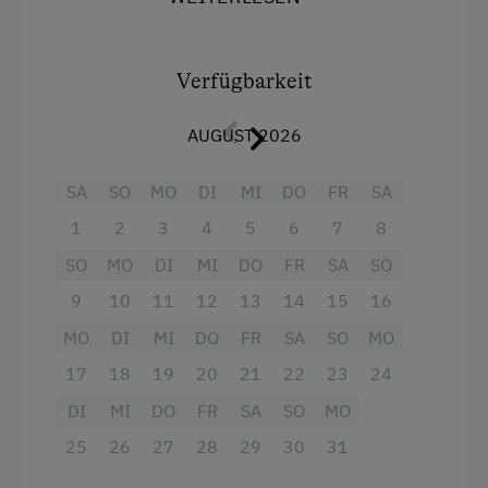
Elternschlafzimmer
: Ein gemütlicher
Erlebniswanderung
Rückzugsort für Eltern.
Geführte Wanderungen
Verfügbarkeit
Kinderschlafzimmer
: Liebevoll gestaltet,
Gästeabend
ideal für kleine Abenteurer und Träumer.
AUGUST 2026
Leihrodeln
Wohn-Ess-Bereich mit Küche
: Der
Nordic Walking
zentrale Raum für gemeinsame
SA
SO
MO
DI
MI
DO
FR
SA
Mahlzeiten und entspannte Abende. Die
Ponyreiten
1
2
3
4
5
6
7
8
Küche ist bestens ausgestattet, sodass
SO
MO
DI
MI
DO
FR
SA
SO
Rodelbahn in der Nähe
Sie sich wie zu Hause fühlen können.
9
10
11
12
13
14
15
16
Tischtennis
Badezimmer mit WC
: Modern und
MO
DI
MI
DO
FR
SA
SO
MO
funktional, für einen stressfreien Start in
Wandern
17
18
19
20
21
22
23
24
den Tag.
Wintersport
DI
MI
DO
FR
SA
SO
MO
TV und WLAN
: Unterhaltung und
Verbindung zur Außenwelt – auch im
Wellnessangebote
25
26
27
28
29
30
31
Urlaub jederzeit verfügbar.