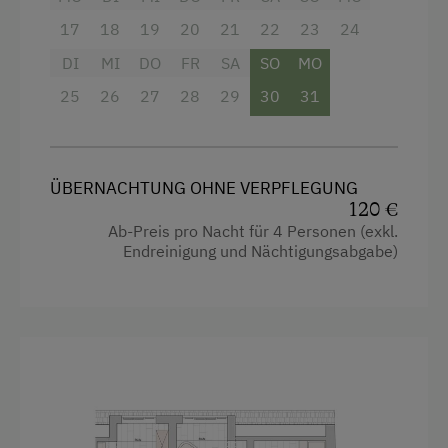
Spielhaus
Aufenthalts.
17
18
19
20
21
22
23
24
Spielzeug
DI
MI
DO
FR
SA
SO
MO
Ausstattung
Spielzimmer
25
26
27
28
29
30
31
Toilette
Waldspielplatz
Fernseher
Ausstattung der Wohneinheit
Doppelbett
ÜBERNACHTUNG OHNE VERPFLEGUNG
Bettwäsche vorhanden
120 €
Stockbett
Ab-Preis pro Nacht für 4 Personen (exkl.
Brötchenservice
Endreinigung und Nächtigungsabgabe)
E-Herd
Geschirr vorhanden
Geschirrspüler
Kaffeemaschine
Zentralheizung