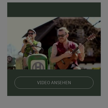
Freiraum, Euren Urlaub nach Euren Wünschen zu
gestalten und wir haben mehr Zeit für Aktivitäten mit
Euch.
Hofladen: Für Eure Selbstversorgung haben wir in der
„Jagastubn“ einen Hofladen eingerichtet. Hier könnt
Ihr Produkte und Spezialitäten von unserem Hof und
aus der Region direkt vor Ort kaufen.
Frühstücks-Bestellservice: Um Euren Start in den Tag
zu erleichtern, bieten wir einen Frühstücks-
Bestellservice an. Ihr könnt einfach am Vortag Eure
Frühstückswünsche äußern und Euren
Frühstückskorb fix fertig abholen.
VIDEO ANSEHEN
Um das familiäre und gesellige Ambiente, das unser
Haus ausmacht, zu erhalten, gibt’s weiterhin jeden
Donnerstag den beliebten gemeinsamen Grillabend.