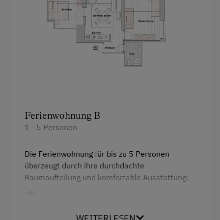
Service
Reinigung
Transfer Bahnhof
Transfer Flughafen
Internet
Ferienwohnung B
WiFi
1 - 5 Personen
Freizeitaktivitäten am Betrieb und in der
Die Ferienwohnung für bis zu 5 Personen
Umgebung
überzeugt durch ihre durchdachte
Almausflüge
Raumaufteilung und komfortable Ausstattung:
Almwandern
Vorraum
: Praktisch für das Verstauen von
Jacken, Schuhen und Koffern.
Einstellmöglichkeit für Gastpferde
WEITERLESEN