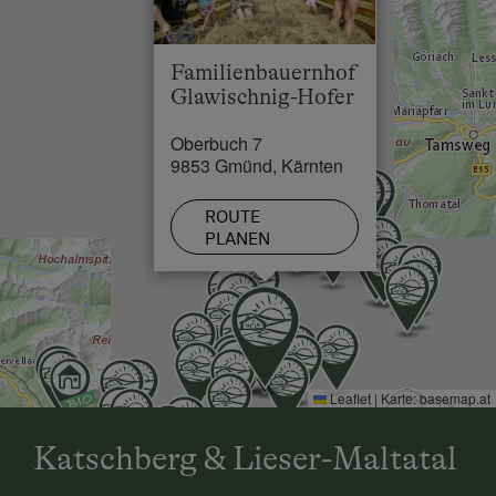
Familienbauernhof
Glawischnig-Hofer
Oberbuch 7
9853 Gmünd, Kärnten
ROUTE
PLANEN
Leaflet
|
Karte:
basemap.at
Katschberg & Lieser-Maltatal