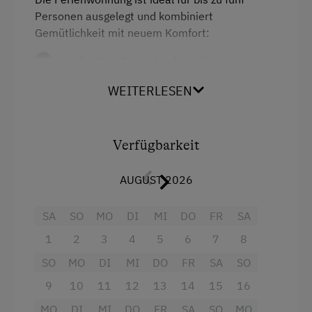
Garten/Wiese
Personen ausgelegt und kombiniert
Gemütlichkeit mit neuem Komfort:
Hausgarten
Wohn-Ess-Bereich mit Küche
: Perfekt
Hofeigene Produkte
ausgestattet für gemeinsame Mahlzeiten
WEITERLESEN
Mithilfe am Hof
und gemütliches Beisammensein.
Obstgarten
Eltern-Kinderschlafzimmer
: Ein
Pauschalangebote
harmonischer Rückzugsort für erholsame
Verfügbarkeit
Nächte.
Spielgefährten
AUGUST 2026
Badezimmer mit WC
: Modern und
Traktorfahrten
funktional gestaltet.
SA
SO
MO
DI
MI
DO
FR
SA
Kinder-Ausstattung
Vorraum
: Praktischer Stauraum für
1
2
3
4
5
6
7
8
Schuhe, Jacken und Gepäck.
Kinderprogramme
SO
MO
DI
MI
DO
FR
SA
SO
TV und WLAN
: Für Unterhaltung und
9
10
11
12
13
14
15
16
Kinderspielplatz
digitale Anbindung während des
MO
DI
MI
DO
FR
SA
SO
MO