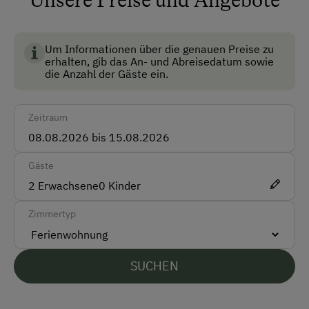
Unsere Preise und Angebote
Haustiergerecht
Mitnahme von Hunden erlaubt
Um Informationen über die genauen Preise zu
Nichtraucherzimmer
erhalten, gib das An- und Abreisedatum sowie
die Anzahl der Gäste ein.
Rezeption
Zeitraum
Anfahrtsmöglichkeiten
Auto
Gäste
Bus
2
Erwachsene
0
Kinder
Zug
Zimmertyp
Akzeptierte Zahlungsmittel
SUCHEN
Barzahlung
EC-Karte / Bankomatkarte (Maestro)