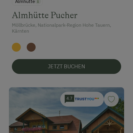
Almhütte
Almhütte Pucher
Möllbrücke, Nationalpark-Region Hohe Tauern,
Kärnten
JETZT BUCHEN
4.7