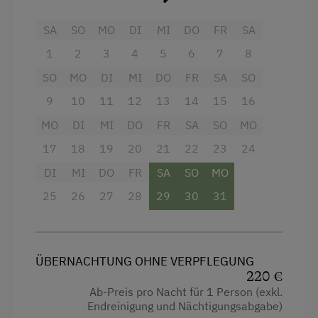
Besondere Unterkünfte
Wohnbereich mit Kinderschlafzimmer
:
SA
SO
MO
DI
MI
DO
FR
SA
Historische Höfe
Ein einladender Ort zum Entspannen und
1
2
3
4
5
6
7
8
Erbhöfe
Spielen, mit separatem Bereich für die
Kinder.
SO
MO
DI
MI
DO
FR
SA
SO
Hund erlaubt
9
10
11
12
13
14
15
16
Ess-Bereich mit Küche
: Geräumig und gut
ausgestattet, ideal für gemeinsame
MO
DI
MI
DO
FR
SA
SO
MO
Mahlzeiten und gesellige Stunden.
17
18
19
20
21
22
23
24
Zwei Badezimmer mit WC
: Komfortabel
DI
MI
DO
FR
SA
SO
MO
und praktisch, insbesondere für größere
25
26
27
28
29
30
31
Gruppen.
TV und gratis WLAN
: Unterhaltung und
digitale Vernetzung für alle Generationen.
ÜBERNACHTUNG OHNE VERPFLEGUNG
220 €
Ab-Preis pro Nacht für 1 Person (exkl.
Ausstattung
Endreinigung und Nächtigungsabgabe)