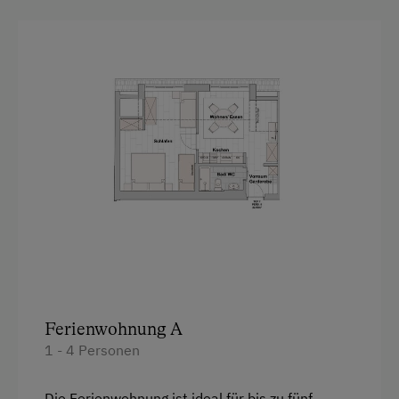
Vor Ort gesprochene Sprachen
Deutsch
Englisch
Parken
Kostenlose Parkplätze
Unterkunftsart
Übernachtung auf der Alm möglich
Am Betrieb
Ferienwohnung A
1 - 4 Personen
Bauernstube
Familienanschluss
Die Ferienwohnung ist ideal für bis zu fünf