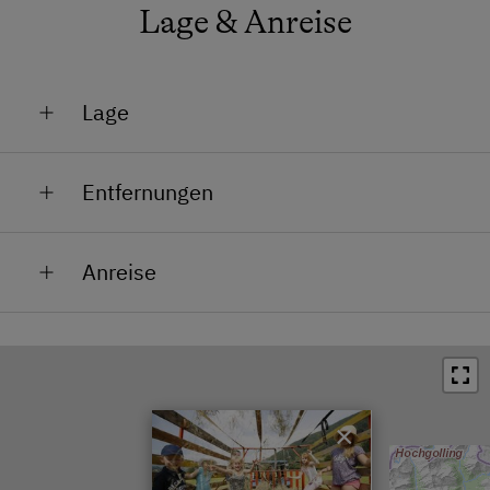
Lage & Anreise
Lage
Am Berg
Entfernungen
Lage im Grünen
Bahnhof in 15 km
Anreise
Bushaltestelle in 5 km
Tauernautobahn A10, Ausfahrt Gmünd/Maltatal, nach
Ortszentrum in 5 km
der Abfahrt beim Kreisverkehr rechts in Richtung
Schwimmbad in 0 km
Treffling/Landfraß abbiegen, nach ca. 1,3km links in
Richtung Unter-/Oberbuch abbiegen, nach ca. 1,8km
See / Teich in 11 km
endet die Straße und Ihr seid am Ziel. Herzlich
×
Skilift in 20 km
Willkommen!