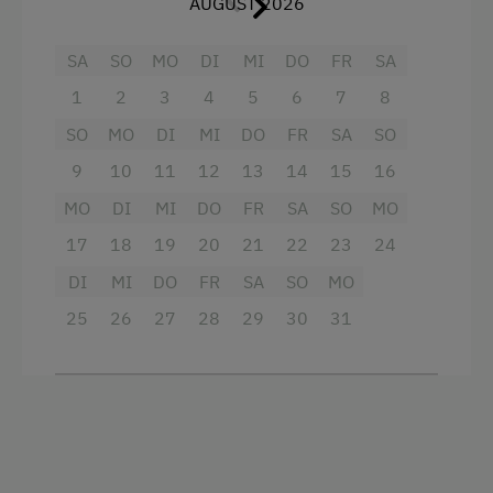
AUGUST 2026
zum Ankommen und Durchatmen.
SA
SO
MO
DI
MI
DO
FR
SA
Bitte beachte: Es gibt keine Sanitäranlagen oder
Entsorgungsmöglichkeiten für Chemietoiletten –
1
2
3
4
5
6
7
8
daher ist der Platz ausschließlich für
autarke
SO
MO
DI
MI
DO
FR
SA
SO
Wohnmobile
geeignet. Entsorgungsmöglichkeit
am Toskanaparkplatz Nähe Schloß Orth
9
10
11
12
13
14
15
16
MO
DI
MI
DO
FR
SA
SO
MO
Lage zum Verlieben
17
18
19
20
21
22
23
24
Nur
200 Meter zur Haltestelle der
DI
MI
DO
FR
SA
SO
MO
Traunsee-Tram
– ideal für Ausflüge ohne
Auto
25
26
27
28
29
30
31
Der glitzernde
Traunsee ist nur 1 km
entfernt
, perfekt zum Schwimmen oder
Spazieren
Einkaufsmöglichkeiten und Restaurants
erreichst du in
800 m bis 1,2 km