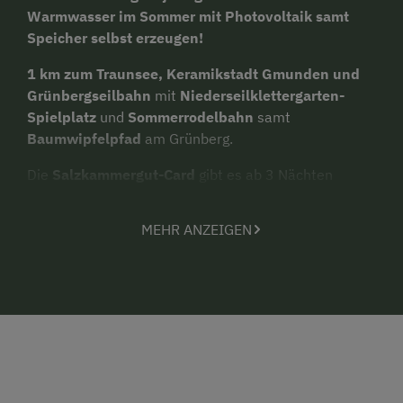
Warmwasser im Sommer mit Photovoltaik samt
Speicher selbst erzeugen!
1 km zum Traunsee, Keramikstadt Gmunden und
Grünbergseilbahn
mit
Niederseilklettergarten-
Spielplatz
und
Sommerrodelbahn
samt
Baumwipfelpfad
am Grünberg.
Die
Salzkammergut-Card
gibt es ab 3 Nächten
gratis!
MEHR ANZEIGEN
Unser
Bauernhof
und der nahe
Traunsee (1 km)
sichern Ihnen und Ihren Kindern einen
abwechslungsreichen Urlaub
bei uns am Tor zum
Salzkammergut.
Unser
Vierkanthof
ist
mit 4 Blumen vom
Landesverband Urlaub am
Bauernhof
ausgezeichnet. In ruhiger
Einzellage
, mit
schönen,
geräumigen Ferienunterkünften
am Fuße