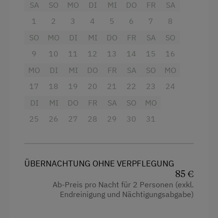
SA
SO
MO
DI
MI
DO
FR
SA
Ohne Verpflegung
Ausstattung
1
2
3
4
5
6
7
8
4 Plattenherd
SO
MO
DI
MI
DO
FR
SA
SO
Internet
Radio
9
10
11
12
13
14
15
16
WiFi
Backofen
MO
DI
MI
DO
FR
SA
SO
MO
Freizeitaktivitäten am Betrieb und in der
17
Balkon/Terrasse
18
19
20
21
22
23
24
Umgebung
DI
MI
DO
FR
SA
SO
MO
Dusche
Badesee
25
26
27
28
29
30
31
Fernseher
Barrierefreier Wanderweg
Gitterbett
Basketball
Haarföhn
ÜBERNACHTUNG OHNE VERPFLEGUNG
Bergtouren
85 €
Handtücher
Ab-Preis pro Nacht für 2 Personen (exkl.
Bogenschießen
Toaster
Endreinigung und Nächtigungsabgabe)
E-Bike-Verleih
Wasserkocher