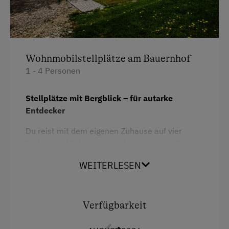
Einzelbett
Wohnmobilstellplätze am Bauernhof
1 - 4 Personen
Stellplätze mit Bergblick – für autarke
Entdecker
Du reist mit dem eigenen Zuhause auf vier
Rädern und liebst es, unabhängig zu sein? Dann
ist unser neu befestigte Wohnmobilstellplatz
WEITERLESEN
genau das Richtige für dich.
Mit direkter Zufahrt,
Strom- und
Trinkwasseranschluss
sowie einem
Verfügbarkeit
traumhaften
Panoramablick auf das
Höllengebirge
bietet er dir den perfekten Platz