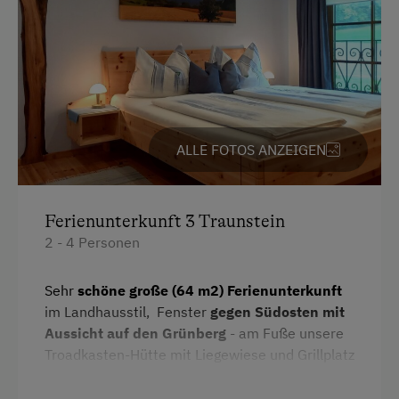
Camping
Wlan
Haupthaus
Doppelbett (Kingsize)
Einzelbett
ALLE FOTOS ANZEIGEN
Ferienunterkunft 3 Traunstein
2 - 4 Personen
Sehr
schöne große (64 m2) Ferienunterkunft
im Landhausstil, Fenster
gegen Südosten mit
Aussicht auf den Grünberg
- am Fuße unsere
Troadkasten-Hütte mit Liegewiese und Grillplatz
im Obstgarten - sehr hell,
DU/WC Haarföhn
,
Heimelige Holzböden
,
Kochgelegenheit
mit