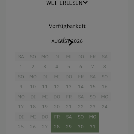
WEITERLESEN
Küchenausstattung
,
Geschirrspüler u.
Cerankochfeld, Wasserkocher, Toaster,
Kaffeefiltermschine,
Wohnzimmer mit Sofa,
Verfügbarkeit
Flat-SAT-TV
und
Balkon
, helle
Vollholzmöblierung, 2 voneinander durch das
AUGUST 2026
eigene Vorzimmer
getrennte Schlafzimmer (1
Doppelbett aus Zirbenholz und 2
SA
SO
MO
DI
MI
DO
FR
SA
Einzelbetten)
Endreinigung EUR 49,-
1
2
3
4
5
6
7
8
Ausstattung
SO
MO
DI
MI
DO
FR
SA
SO
9
10
11
12
13
14
15
16
4 Plattenherd
MO
DI
MI
DO
FR
SA
SO
MO
Radio
17
18
19
20
21
22
23
24
Backofen
DI
MI
DO
FR
SA
SO
MO
Balkon/Terrasse
25
26
27
28
29
30
31
Dusche