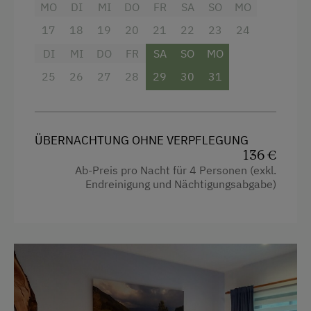
4 Plattenherd
MO
DI
MI
DO
FR
SA
SO
MO
Mountainbike
Radio
17
18
19
20
21
22
23
24
Badeurlaub
DI
MI
DO
FR
SA
SO
MO
Backofen
Pirschgang
25
26
27
28
29
30
31
Dusche
Mithilfe am Hof
Fernseher
Kulinarik / Genuss
Gitterbett
ÜBERNACHTUNG OHNE VERPFLEGUNG
Ab Hofverkauf
136 €
Haarföhn
Urlaub für Familien
Ab-Preis pro Nacht für 4 Personen (exkl.
Handtücher
Endreinigung und Nächtigungsabgabe)
Familienfreundliche Unterkünfte
Toaster
Nachhaltiger Urlaub
Wasserkocher
Urlaub ohne Auto
Küche
E-Bike-Verleih
Küchenausstattung
Besondere Unterkünfte
Kühlschrank