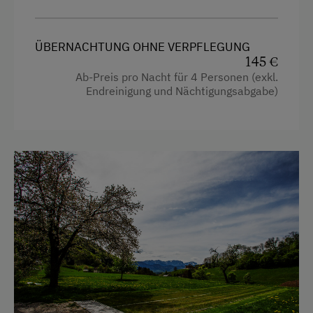
Fernseher
ÜBERNACHTUNG OHNE VERPFLEGUNG
Gitterbett
145 €
Haarföhn
Ab-Preis pro Nacht für 4 Personen (exkl.
Endreinigung und Nächtigungsabgabe)
Handtücher
Toaster
Wasserkocher
Küche
Küchenausstattung
Kühlschrank
Wlan
Haupthaus
Doppelbett (Kingsize)