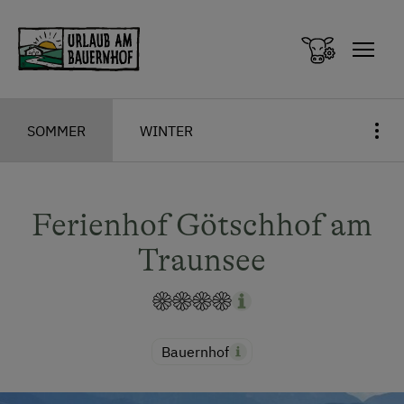
Zum Inhalt springen (Alt+0)
Zum Hauptmenü springen (Alt+1)
SOMMER
WINTER
Ferienhof Götschhof am
Traunsee
Bauernhof