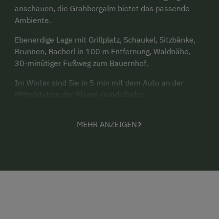
anschauen, die Grahbergalm bietet das passende
Ambiente.
Ebenerdige Lage mit Grillplatz, Schaukel, Sitzbänke,
Brunnen, Bacherl in 100 m Entfernung, Waldnähe,
30-minütiger Fußweg zum Bauernhof.
Im Winter sind Sie in 5 min mit dem Auto an der
Mittelstation der Planai-Gondelbahn.
Ganzjährig geöffnet.
MEHR ANZEIGEN
Es gelten die österreichischen
Hotelvertragsbedingungen.