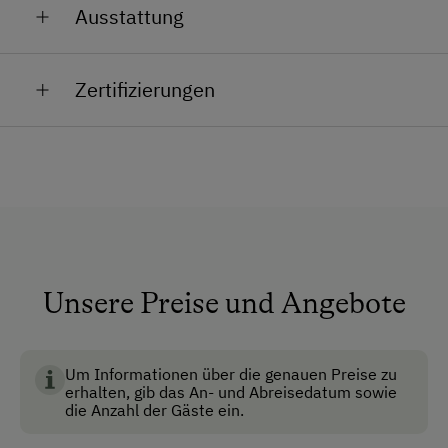
Ausstattung
Allgemeine Ausstattung
Zertifizierungen
Brunnen vor der Hütte
Dusche/Bad/WC
Fließwasser
Haustiere erlaubt
Anfahrtsmöglichkeiten
Unsere Preise und Angebote
Bio Ennstal steht für hochwertige, regional erzeugte
Auto
Bio-Lebensmittel aus dem Ennstal, die
Bus
Nachhaltigkeit, Qualität und bäuerliche Werte
vereinen.
Um Informationen über die genauen Preise zu
Taxi
erhalten, gib das An- und Abreisedatum sowie
die Anzahl der Gäste ein.
Zug