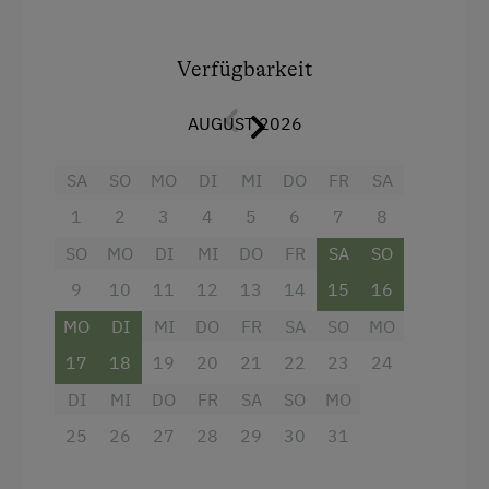
Kaffeemaschine, Wasserkocher und einem
großen Esstisch ausgestattet.
Verfügbarkeit
In der Stube befindet sich eine Sitzecke und ein
Kachelofen.
AUGUST 2026
Bettwäsche und Geschirrtücher sind vorhanden.
SA
SO
MO
DI
MI
DO
FR
SA
Handtücher sind mitzubringen.
1
2
3
4
5
6
7
8
SO
MO
DI
MI
DO
FR
SA
SO
9
10
11
12
13
14
15
16
Ausstattung
MO
DI
MI
DO
FR
SA
SO
MO
Doppelbett (Kingsize)
17
18
19
20
21
22
23
24
DI
MI
DO
FR
SA
SO
MO
25
26
27
28
29
30
31