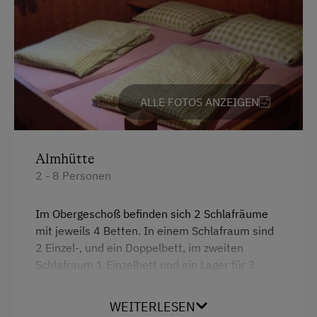
Geschirr vorhanden
Holzofen
Kachelofen
ALLE FOTOS ANZEIGEN
Verpflegung
Ohne Verpflegung
Almhütte
Zusätzliche Ausstattungsmerkmale
2 - 8 Personen
Hund erlaubt
Im Obergeschoß befinden sich 2 Schlafräume
mit jeweils 4 Betten. In einem Schlafraum sind
2 Einzel-, und ein Doppelbett, im zweiten
Schlafraum 1 Einzelbett und ein Lager für 3
Personen.
WEITERLESEN
Die Küche ist mit einem Holzherd, Kühlschrank,