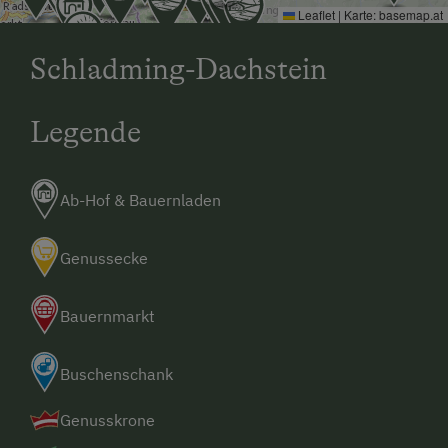
Leaflet
|
Karte:
basemap.at
Schladming-Dachstein
Legende
Ab-Hof & Bauernladen
Genussecke
Bauernmarkt
Buschenschank
Genusskrone