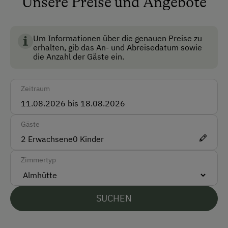
Unsere Preise und Angebote
Skischuhtrockner
Um Informationen über die genauen Preise zu
Anfahrtsmöglichkeiten
erhalten, gib das An- und Abreisedatum sowie
die Anzahl der Gäste ein.
Bus
Zug
Zeitraum
Vor Ort gesprochene Sprachen
Gäste
Englisch
2
Erwachsene
0
Kinder
Unterkunftsart
Zimmertyp
Für Gruppen (mehr als 10 Personen)
Klassische Almhütte
SUCHEN
Ausstattung der Wohneinheit