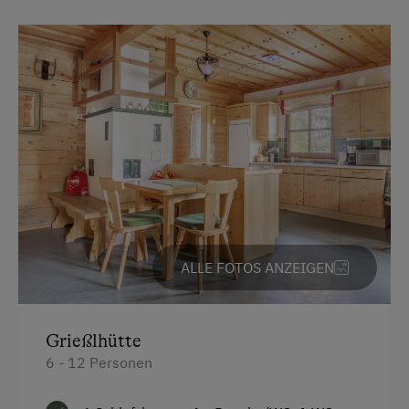
E-Herd
Geschirr vorhanden
Holzofen
Kachelofen
Geschirrspüler
Zentralheizung
Zusätzliche Ausstattungsmerkmale
ALLE FOTOS ANZEIGEN
Aktivurlaub
Wandern
Grießlhütte
Badeurlaub
6 - 12 Personen
Aktivurlaub Winter