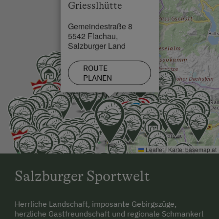
Griesslhütte
Skilift in 0 km
Gemeindestraße 8
Loipe in 2 km
5542 Flachau,
Salzburger Land
ROUTE
PLANEN
Leaflet
|
Karte:
basemap.at
Salzburger Sportwelt
Herrliche Landschaft, imposante Gebirgszüge,
herzliche Gastfreundschaft und regionale Schmankerl