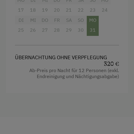
Bettwäsche, Hand- u. Geschirrtücher sind
17
18
19
20
21
22
23
24
bitte selbst mitzubringen
DI
MI
DO
FR
SA
SO
MO
Im Winter mit dem Auto nicht erreichbar.
25
26
27
28
29
30
31
Das Gepäck wird frei Hütte transportiert.
Die Zufahrt erfolgt mit dem Skilift.
ÜBERNACHTUNG OHNE VERPFLEGUNG
320 €
Ausstattung
Ab-Preis pro Nacht für 12 Personen (exkl.
Endreinigung und Nächtigungsabgabe)
Doppelbett