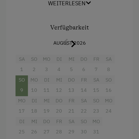
Bettwäsche vorhanden
WEITERLESEN
Eine kleine Außenterrasse sowie das großzügige
Geschirr vorhanden
Umfeld mitten in der Natur geben der Seele
Gästeküche
Raum.
Verfügbarkeit
Kaffeemaschine
AUGUST 2026
Ausstattung
Terrasse
Waschmaschine
SA
Aussicht auf eine Berglandschaft
SO
MO
DI
MI
DO
FR
SA
1
2
3
4
5
6
7
8
Badewanne/Dusche kombiniert
Verpflegung
SO
MO
DI
MI
DO
FR
SA
SO
Balkon/Terrasse
Ohne Verpflegung
9
10
11
12
13
14
15
16
Bettwäsche kann vor Ort gemietet werden
MO
DI
MI
DO
FR
SA
SO
MO
Garten
Internet
17
18
19
20
21
22
23
24
Getränkeerwerb im Haus
Hotspot
DI
MI
DO
FR
SA
SO
MO
Handtücher
WiFi
25
26
27
28
29
30
31