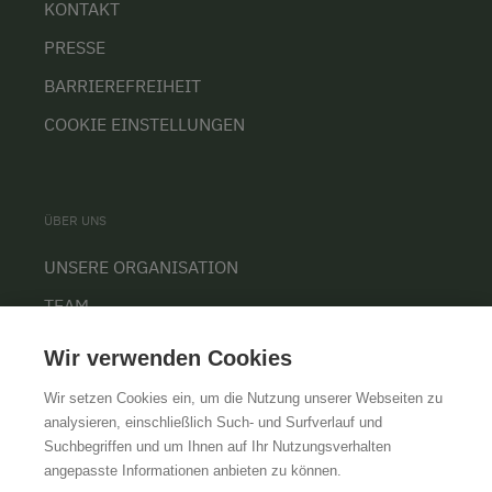
KONTAKT
PRESSE
BARRIEREFREIHEIT
COOKIE EINSTELLUNGEN
ÜBER UNS
UNSERE ORGANISATION
TEAM
KARRIERE
Wir verwenden Cookies
Wir setzen Cookies ein, um die Nutzung unserer Webseiten zu
analysieren, einschließlich Such- und Surfverlauf und
Suchbegriffen und um Ihnen auf Ihr Nutzungsverhalten
AGB
IMPRESSUM
DATENSCHUTZ
angepasste Informationen anbieten zu können.