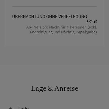
Reinigungsausstattung in der Wohnung
Freizeitaktivitäten am Betrieb und in der
Küche
Umgebung
ÜBERNACHTUNG OHNE VERPFLEGUNG
Küchenausstattung
Almausflüge
90 €
Ab-Preis pro Nacht für 4 Personen (exkl.
Kühlschrank
Almwandern
Endreinigung und Nächtigungsabgabe)
4 Plattenherd
Badesee
Fernseher
Freibad
Radio
Golf
Haarföhn
Jogging-Routen
Heizung
Liegewiese
Kinderbett
Nordic Walking
Lage & Anreise
Wasserkocher
Radwege
Toaster
Tischtennis
Lage
Kaffeemaschine