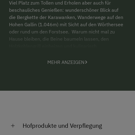
Viel Platz zum Tollen und Erholen aber auch für
beschauliches Genießen: wunderschöner Blick auf
die Bergkette der Karawanken, Wanderwege auf den
Hohen Gallin (1.046m) mit Sicht auf den Wörthersee
oder rund um den Forstsee.
Warum nicht mal zu
Hause bleiben, die Beine baumeln lassen, den
Holzkohlengrill einheizen und kulinarisch
Selbstgemachtes genießen.
MEHR ANZEIGEN
Gepflegte und traditionelle Gastronomie, die auch
auf regionale bäuerliche Produkte Wert legt, finden
Sie mehrfach in unserer Gemeinde. Zahlreiche
Bademöglichkeiten, darunter zwei Freibäder am
Wörthersee und der Forstsee als Naturbadeplatz
laden zum Schwimmen und Ausspannen ein.
Wer den Trubel liebt, ist schnell in Pörtschach (7km)
oder Velden am Wörthersee (10km).
Die
Hofprodukte und Verpflegung
Landeshauptstadt Klagenfurt mit ihren