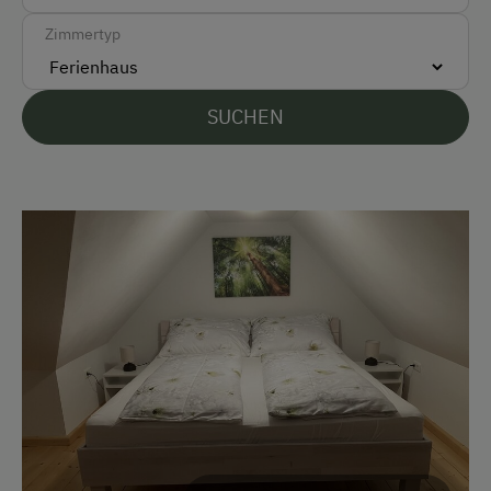
Akzeptierte Zahlungsmittel
Zimmertyp
Barzahlung
Überweisung / SEPA
SUCHEN
Vor Ort gesprochene Sprachen
Deutsch
Englisch
Parken
Kostenlose Parkplätze
Motorradunterstellraum
Radunterstellmöglichkeit
Am Betrieb