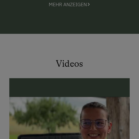
MEHR ANZEIGEN
in Form von verschiedensten Brotsorten, sowie
pikantem und süßem Gebäck in großer Vielfalt und
höchster Qualität herstellt. Und dies natürlich mit
Produkten aus der Region und unserem Getreide aus
eigenem Anbau. Gerne bieten wir ein
Brötchenservice
für Ihr Frühstück an.
Weiters gibt es am Hof verschiedene Produkte von
Videos
Bauern aus dem Ort und der Region.
Wer aktiv sein möchte für den gibt es in der Nähe
viele schöne Radwege, einen Naturbadeteich,
Schwimmbäder, einen Fischteich sowie einen
Reiterhof als direkten Nachbarn bei dem auch
Reitstunden gebucht werden können. Sie können
auch direkt im Ort Alpakas besuchen bzw. unter
Voranmeldung mit diesen eine Wanderung machen.
Wir haben ein neues Trampolin und einen neuen
Tischtennistisch!!