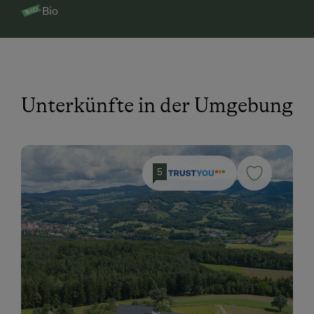
Bio
Kulinarik zum Miterleben / In der Hofküche
Ab Hofverkauf
Urlaub für Familien
Familienfreundliche Unterkünfte
Unterkünfte in der Umgebung
Urlaub zu zweit
Mädlsurlaub, Männerurlaub
Nachhaltiger Urlaub
5
Urlaub mit Hund
Hund erlaubt