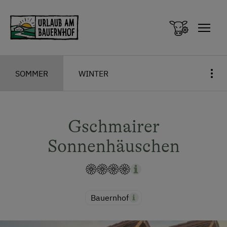
Zum Inhalt springen (Alt+0)
Zum Hauptmenü springen (Alt+1)
SOMMER
WINTER
Gschmairer
Sonnenhäuschen
Bauernhof