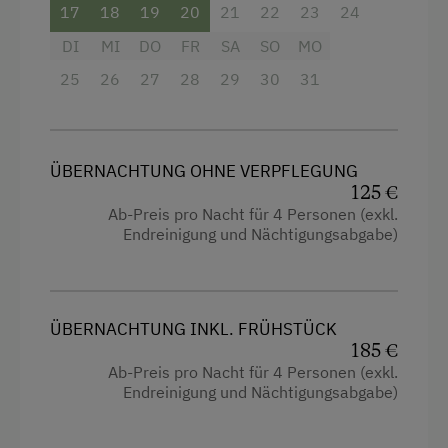
17
18
19
20
21
22
23
24
Handtücher
DI
MI
DO
FR
SA
SO
MO
Kinderbett
25
26
27
28
29
30
31
Mikrowelle
Reinigungsausstattung in der Wohnung
ÜBERNACHTUNG OHNE VERPFLEGUNG
Wasserkocher
125 €
Ab-Preis pro Nacht für 4 Personen (exkl.
Hochgeschwindigkeits-Internetanschluss
Endreinigung und Nächtigungsabgabe)
Küche
Küchenausstattung
Kühlschrank
ÜBERNACHTUNG INKL. FRÜHSTÜCK
185 €
Haupthaus
Ab-Preis pro Nacht für 4 Personen (exkl.
Endreinigung und Nächtigungsabgabe)
Ausziehcouch
Einzelbett