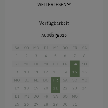
Schnapsbrennerei
WEITERLESEN
Gemütlich eingerichet mit Holzmöbeln vom
Schnapsverkostung
Tischler angefertigt!
Schwimmteich
Verfügbarkeit
Gerne servieren wir Ihnen auf Wunsch auch ein
Kinder-Ausstattung
AUGUST 2026
Bauernhoffrühstück!
Baby- und Kleinkinderausstattung
Natürlich bieten wir unseren Gästen auch die
SA
SO
MO
DI
MI
DO
FR
SA
Babywickelraum
Ferienwohnung mit Halbpension an.
1
2
3
4
5
6
7
8
Kinder sind willkommen
SO
MO
DI
MI
DO
FR
SA
SO
Ausstattung
Kinderspielplatz
9
10
11
12
13
14
15
16
4 Plattenherd
Spielzeug
MO
DI
MI
DO
FR
SA
SO
MO
Aussicht auf eine Berglandschaft
Spielzimmer
17
18
19
20
21
22
23
24
Balkon/Terrasse
DI
MI
DO
FR
SA
SO
MO
Ausstattung der Wohneinheit
Bettwäsche kann vor Ort gemietet werden
25
26
27
28
29
30
31