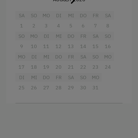
Balkon/Terrasse
SA
SO
MO
DI
MI
DO
FR
SA
Bettwäsche kann vor Ort gemietet werden
1
2
3
4
5
6
7
8
Dusche
SO
MO
DI
MI
DO
FR
SA
SO
Fernseher
9
10
11
12
13
14
15
16
Handtücher
MO
DI
MI
DO
FR
SA
SO
MO
Hochgeschwindigkeits-Internetanschluss
17
18
19
20
21
22
23
24
DI
MI
DO
FR
SA
SO
MO
Haupthaus
25
26
27
28
29
30
31
Neubau
Doppelbett (Queensize)