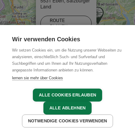
5531 Eben, Salzburger
Koordinaten fürs Navi:
Land
Latitude: 47.438417 Longitude: 13.381781
ROUTE
PLANEN
Wir verwenden Cookies
Wir setzen Cookies ein, um die Nutzung unserer Webseiten zu
analysieren, einschließlich Such- und Surfverlauf und
Suchbegriffen und um Ihnen auf Ihr Nutzungsverhalten
angepasste Informationen anbieten zu können.
Leaflet
|
Karte:
basemap.at
lernen sie mehr über Cookies
Salzburger Sportwelt
ALLE COOKIES ERLAUBEN
Herrliche Landschaft, imposante Gebirgszüge,
ALLE ABLEHNEN
herzliche Gastfreundschaft und regionale Schmankerl
sind nur ein paar Argumente für einen Urlaub in
NOTWENDIGE COOKIES VERWENDEN
dieser Region. Ob Familienurlaub mit Kindern,
JETZT ANFRAGEN
Actionurlaub oder einfach nur, um Geist und Körper
wieder in Einklang zu bringen. In den Urlaubsorten