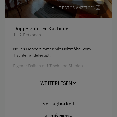
ALLE FOTOS ANZEIGEN
Doppelzimmer Kastanie
1 - 2 Personen
Neues Doppelzimmer mit Holzmöbel vom
Tischler angefertigt.
Eigener Balkon mit Tisch und Stühlen.
Im Zimmerpreis ist das Frühstück inkludiert,
auf Wunsch können Sie gerne die Halbpension
WEITERLESEN
dazubuchen.
Verfügbarkeit
Ausstattung
Aussicht auf eine Berglandschaft
AUGUST 2026