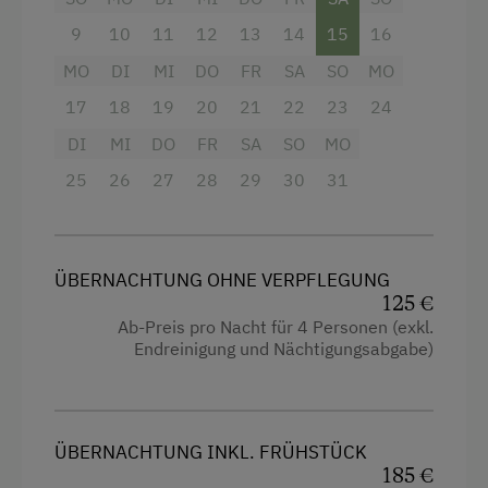
Terrasse mit Bank und Tisch ist inklusive.
Fitnesscenter
9
10
11
12
13
14
15
16
Jogging-Routen
MO
DI
MI
DO
FR
SA
SO
MO
17
18
19
20
21
22
23
24
Gerne bieten wir unseren Gästen im
Kochen und Backen
Appartement Frühstück oder Halbpension an!
DI
MI
DO
FR
SA
SO
MO
Leihrodeln
25
26
27
28
29
30
31
Liegewiese
Ausstattung
Nordic Walking
4 Plattenherd
Radwege
ÜBERNACHTUNG OHNE VERPFLEGUNG
Aussicht auf eine Berglandschaft
125 €
Rodelbahn in der Nähe
Ab-Preis pro Nacht für 4 Personen (exkl.
Balkon/Terrasse
Endreinigung und Nächtigungsabgabe)
Schneeschuhwanderung
Fernseher
Skifahren
Dusche
Wandern
Garten
ÜBERNACHTUNG INKL. FRÜHSTÜCK
Wintersport
185 €