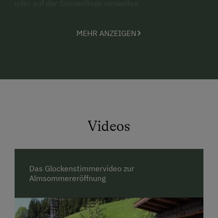
oder auf der Sonnenliege verweilen.
Gemütlich eingerichtete Gaststube mit Kachelofen
MEHR ANZEIGEN
und anschließender Sonnenterrasse.
Ausserdem haben wir auch auf Wunsch
Kinderausstattung: Hochstühle, Babybetten,
Badewanne, Wickelauflage, Windeleimer! Auch eine
Kinderrückentrage steht unseren Gästen zu
Verfügung, wenn Sie die Berge mit den Kleinen
erkunden möchten.
Videos
Das Glockenstimmervideo zur
Besuchen Sie auch unsere eigene Homepage unter
Almsommereröffnung
www.halmgut.at