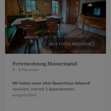
Kostenlose Parkplätze
Parkdeck
Überdachter Parkplatz
Am Betrieb
ALLE FOTOS ANZEIGEN
Ab-Hof-Verkauf
Familienanschluss
Ferienwohnung Moosermandl
Garten/Wiese
4 - 8 Personen
Hausgarten
Wir haben unser altes Bauernhaus liebevoll
Hofeigene Produkte
renoviert, und mit 2 Appartements
Kreativangebot
ausgestattet!
Mithilfe am Hof
Im oberen Stock befindet sich das Appartement
MOOSERMANDL, das ganze über 2 Etagen.