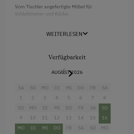
Vom Tischler angefertigte Möbel für
Schlafzimmer und Küche.
Großes Bad.
WEITERLESEN
Schlafzimmer mit Balkon, mit Blick auf unsere
schöne Landschaft.
In der Wohnküche ev. ausziehbare Schlafcouch.
Verfügbarkeit
AUGUST 2026
Ausstattung
SA
Aussicht auf eine Berglandschaft
SO
MO
DI
MI
DO
FR
SA
1
2
3
4
5
6
7
8
Balkon/Terrasse
SO
MO
DI
MI
DO
FR
SA
SO
Bettwäsche kann vor Ort gemietet werden
9
10
11
12
13
14
15
16
Dusche
MO
DI
MI
DO
FR
SA
SO
MO
Fernseher