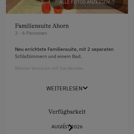
ALLE FOTOS ANZEIGEN
Familiensuite Ahorn
2 - 6 Personen
Neu errichtete Familiensuite, mit 2 separaten
Schlafzimmern und einem Bad.
Kleiner Vorraum mit Garderobe.
2 Balkone mit Aussicht auf wunderschöne
Berglandschaft
WEITERLESEN
Ausstattung
Verfügbarkeit
Aussicht auf eine Berglandschaft
AUGUST 2026
Balkon/Terrasse