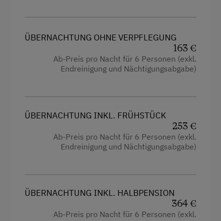
Bettwäsche vorhanden
Dusche
Brötchenservice
Fernseher
ÜBERNACHTUNG OHNE VERPFLEGUNG
Ferienwohnung ebenerdig
Handtücher
163 €
Ab-Preis pro Nacht für 6 Personen (exkl.
Ferienwohnung mit Frühstück
Kinderbett
Endreinigung und Nächtigungsabgabe)
Geschirr vorhanden
Mikrowelle
Kaffeemaschine
Wasserkocher
Mikrowelle
ÜBERNACHTUNG INKL. FRÜHSTÜCK
Küche
253 €
Terrasse
Ab-Preis pro Nacht für 6 Personen (exkl.
Küchenausstattung
Endreinigung und Nächtigungsabgabe)
Trockenraum
Kühlschrank
Waschmaschine
Altbau
Einzelbett
ÜBERNACHTUNG INKL. HALBPENSION
Verpflegung
364 €
Doppelbett (Queensize)
Ab-Preis pro Nacht für 6 Personen (exkl.
Bäuerliche Küche