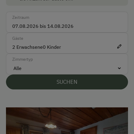
Auto
Fische
Bus
Zeitraum
Hühner
Taxi
Wachteln
Zug
Gäste
2
Erwachsene
0
Kinder
Akzeptierte Zahlungsmittel
Zimmertyp
Barzahlung
Überweisung / SEPA
SUCHEN
Vor Ort gesprochene Sprachen
Deutsch
Englisch
Parken