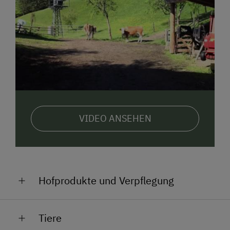
VIDEO ANSEHEN
Hofprodukte und Verpflegung
Butter, Käse, Topfen, Brot, Honig, Propolis,
Tiere
Marmeladen, Würste, Säfte-Sirup, Liköre, Schnaps,