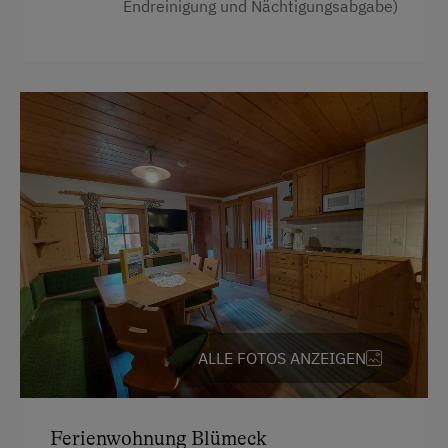
Endreinigung und Nächtigungsabgabe)
Kontinentales Frühstück
Ohne Verpflegung
Regionale Spezialitäten
Restaurant
Vegetarische Küche
Wiener Küche
eigene Trinkwasserquelle
Österreichische Spezialitäten
Übernachtung mit Frühstück
ALLE FOTOS ANZEIGEN
Übernachtung mit Halbpension
Service
Ferienwohnung Blümeck