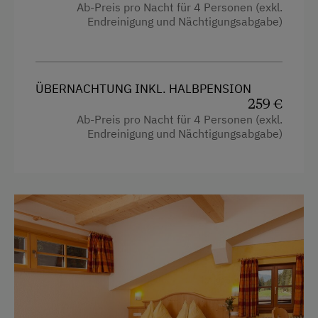
Haarföhn
Ab-Preis pro Nacht für 4 Personen (exkl.
Endreinigung und Nächtigungsabgabe)
Kaffeemaschine
Wellnessangebote
Reinigungsausstattung in der Wohnung
Dampfbad
Wasserkocher
Sauna
ÜBERNACHTUNG INKL. HALBPENSION
259 €
Getränkeerwerb im Haus
Solarium
Ab-Preis pro Nacht für 4 Personen (exkl.
Handtücher
Endreinigung und Nächtigungsabgabe)
Zusätzliche Ausstattungsmerkmale
Kinderbett
Aktivurlaub
Mikrowelle
Wandern
Safe
Geführte Wanderungen
Gitterbett
Badeurlaub
Heizung
Am Schwimmteich
Toilette
Am See
Kühlschrank