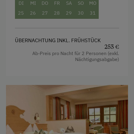
Schneeschuhwanderung
DI
MI
DO
FR
SA
SO
MO
Ausziehcouch
Skilehrer
25
26
27
28
29
30
31
Skilift
Tischtennis
ÜBERNACHTUNG INKL. FRÜHSTÜCK
Wandern
253 €
Ab-Preis pro Nacht für 2 Personen (exkl.
Wintersport
Nächtigungsabgabe)
Wellnessangebote
Beautyfarm
Dampfbad
Kosmetikangebot
Massage
Sauna