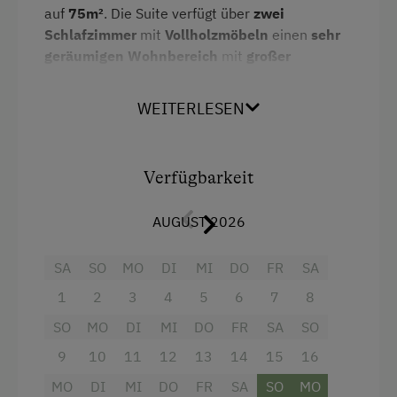
auf
75m²
. Die Suite verfügt über
zwei
Schlafzimmer
mit
Vollholzmöbeln
einen
sehr
geräumigen Wohnbereich
mit
großer
Wohnlandschaft
. Die
Küche
ist
vollausgestattet und das
Badezimme
r mit
WEITERLESEN
Badewanne ist räumlich vom
WC getrennt
. Die
Suite im Dachgeschoss verfügt über einen
Balkon
und dank der
Netzfreischaltung
können
Verfügbarkeit
Sie entspannt „strahlenfrei“ schlafen.
AUGUST 2026
Ausstattung
SA
SO
MO
DI
MI
DO
FR
SA
4 Plattenherd
1
2
3
4
5
6
7
8
Backofen
SO
MO
DI
MI
DO
FR
SA
SO
Badewanne
9
10
11
12
13
14
15
16
Balkon/Terrasse
MO
DI
MI
DO
FR
SA
SO
MO