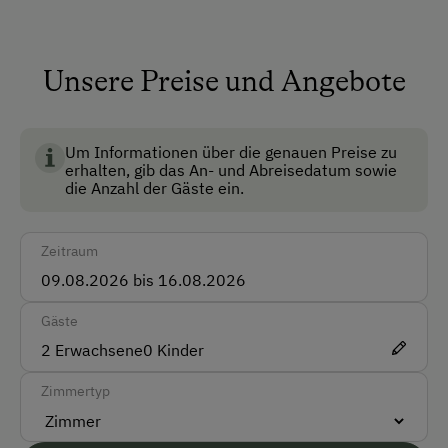
Fernsehraum
Garten
Unsere Preise und Angebote
Haustiere erlaubt
Haustiergerecht
Um Informationen über die genauen Preise zu
Lesezimmer
erhalten, gib das An- und Abreisedatum sowie
die Anzahl der Gäste ein.
Mitnahme von Hunden erlaubt
Multimedia (Sat-TV)
Zeitraum
Safe
Skiraum
Gäste
2
Erwachsene
0
Kinder
Skischuhtrockner
Zimmertyp
Anfahrtsmöglichkeiten