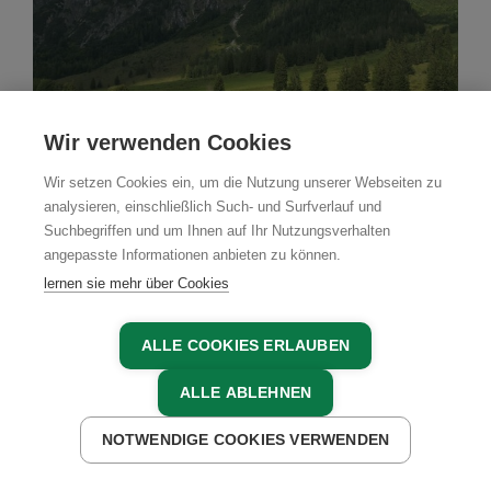
Wir verwenden Cookies
Wir setzen Cookies ein, um die Nutzung unserer Webseiten zu
analysieren, einschließlich Such- und Surfverlauf und
Suchbegriffen und um Ihnen auf Ihr Nutzungsverhalten
angepasste Informationen anbieten zu können.
lernen sie mehr über Cookies
Bio
Bauernhof
Bio-Hof Vorderfromm
ALLE COOKIES ERLAUBEN
Werfenweng, Tennengebirge, Salzburger Land
ALLE ABLEHNEN
NOTWENDIGE COOKIES VERWENDEN
JETZT ANFRAGEN
JETZT BUCHEN