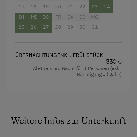
Fernseher
17
18
19
20
21
22
23
24
Haarföhn
DI
MI
DO
FR
SA
SO
MO
Handtücher
25
26
27
28
29
30
31
Safe
Küche
ÜBERNACHTUNG INKL. FRÜHSTÜCK
Küchenausstattung
330 €
Ab-Preis pro Nacht für 3 Personen (exkl.
Kühlschrank
Nächtigungsabgabe)
Doppelbett (Kingsize)
Ausziehcouch
Weitere Infos zur Unterkunft