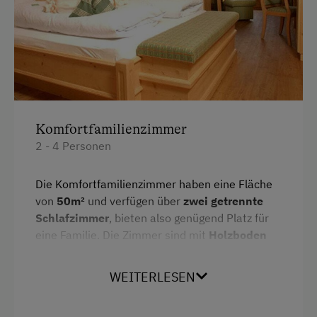
Solarium
Seminar-Dienstleistungen
Bürodienste
Seminarraum
Komfortfamilienzimmer
2 - 4 Personen
Zusätzliche Ausstattungsmerkmale
Aktivurlaub
Die Komfortfamilienzimmer haben eine Fläche
von
50m²
und verfügen über
zwei getrennte
Wandern
Schlafzimmer
, bieten also genügend Platz für
Geführte Wanderungen
eine Familie. Die Zimmer sind mit
Holzboden
und hellen
Vollholzmöbeln
ausgestattet und
Geführte Bergtour
Badezimmer und WC
sind
räumlich getrennt
.
WEITERLESEN
Esel- oder Lamawanderungen
In der Nacht genießen Sie dank
Netzfreischaltung
eine „strahlenfreie“
Reiten