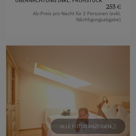
ÜBERNACHTUNG INKL. FRÜHSTÜCK
Bus zur Skipiste
253 €
Ab-Preis pro Nacht für 2 Personen (exkl.
Sanfter Winter
Nächtigungsabgabe)
Langlaufen
Direkt an der Loipe
Skibus zur Loipe
Schneeschuhwandern
Geführte Schneeschuhwanderungen
Skitouren
Geführte Skitouren
Skitouren sind direkt ab Hof möglich
Kulinarik / Genuss
ALLE FOTOS ANZEIGEN
Bauernhöfe mit öffentlich zugänglicher