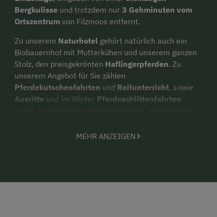
Bergkulisse
und trotzdem nur
3 Gehminuten vom
Ortszentrum
von Filzmoos entfernt.
Zu unserem
Naturhotel
gehört natürlich auch ein
Biobauernhof mit Mutterkühen und unserem ganzen
Stolz, den preisgekrönten
Haflingerpferden
. Zu
unserem Angebot für Sie zählen
Pferdekutschenfahrten
und
Reitunterricht
, sowie
Ausritte
und im Winter
Pferdeschlittenfahrten
durch die tief verschneite Landschaft von Filzmoos.
Ebenso, sehr beliebt bei Groß und Klein ist unser
Streichelzoo
mit Hasen, Ziegen, Esel,…
MEHR ANZEIGEN
Was erwartet euch bei uns:
reichhaltiges, regionalen Frühstücksbuffet
Nachmittagskuchenbuffet
Filzmoos Sommercard Plus
- mit vielen