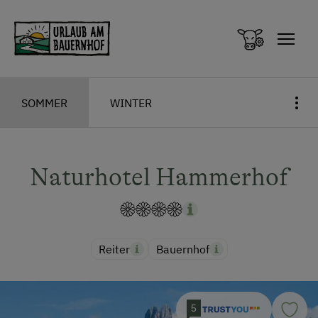
Zum Inhalt springen (Alt+0)
Zum Hauptmenü springen (Alt+1)
SOMMER
WINTER
Naturhotel Hammerhof
Reiter
Bauernhof
5