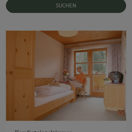
Auto
SUCHEN
Bus
Taxi
Zug
Akzeptierte Zahlungsmittel
Barzahlung
EC-Karte / Bankomatkarte (Maestro)
Mastercard/Eurocard
Visa
Überweisung / SEPA
Vor Ort gesprochene Sprachen