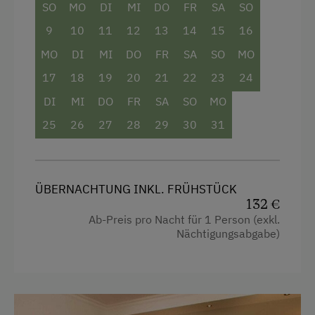
SO
MO
DI
MI
DO
FR
SA
SO
Handtücher
Kinder-Ausstattung
9
10
11
12
13
14
15
16
Einzelbett
Kinderspielplatz
MO
DI
MI
DO
FR
SA
SO
MO
Spielzeug
17
18
19
20
21
22
23
24
Spielzimmer
DI
MI
DO
FR
SA
SO
MO
25
26
27
28
29
30
31
Verpflegung
Diätküche/Schonkost
Internationale Küche
ÜBERNACHTUNG INKL. FRÜHSTÜCK
132 €
Lounge/Bar
Ab-Preis pro Nacht für 1 Person (exkl.
Nächtigungsabgabe)
Regionale Spezialitäten
Restaurant
Vegetarische Küche