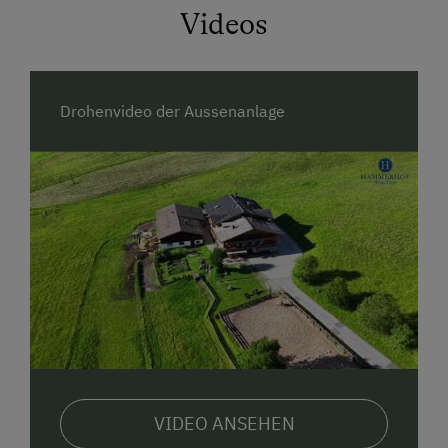
inkludierten Leistungen wie Wanderbus,
Videos
Bergbahn, Schwimmbad usw.
Im renovierten Traditionshotel erwarten Sie
gemütliche Zimmer mit
Naturholzmöbeln
und
Drohenvideo der Aussenanlage
reichlich Platz für die ganze Familie. Dank
Netzfreischaltung können Sie eine „strahlenfreie“
Nachtruhe genießen und sich am Morgen am
reichhaltigen
Frühstücksbuffet
für erlebnisreiche
Urlaubstage stärken. Von Mittwoch bis Sonntag gibt
es eine kleine aber feine Restaurantkarte auf Basis à
la carte.
Der Wellnessbereich mit
Sauna, Dampfbad und
Sonnenwiese (Solarium)
steht Ihnen zur freien
Verfügung und für ihre Kinder gibt es einen
großen
Spielplatz
sowie einen
Indoor-Spieleraum
, falls das
Wetter einmal nicht mitspielt.
VIDEO ANSEHEN
Im
Sommer
könnt ihr hier Kraft tanken - sei es