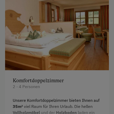
Vollwert/Biokost
Österreichische Spezialitäten
Übernachtung mit Frühstück
Übernachtung mit Halbpension
Service
Telefonservice
Internet
Kostenloses Internet
Komfortdoppelzimmer
2 - 4 Personen
Freizeitaktivitäten am Betrieb und in der
Umgebung
Unsere Komfortdoppelzimmer bieten Ihnen auf
35m²
viel Raum für Ihren Urlaub. Die hellen
Diskothek
Vollholzmöbel
und der
Holzboden
laden ein