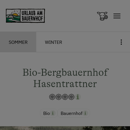
Zum Inhalt springen (Alt+0)
Zum Hauptmenü springen (Alt+1)
SOMMER
WINTER
Bio-Bergbauernhof
Hasentrattner
Bio
Bauernhof