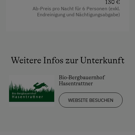
Wandern
130 €
Kaffeemaschine
Ab-Preis pro Nacht für 6 Personen (exkl.
Geführte Wanderungen
Wasserkocher
Endreinigung und Nächtigungsabgabe)
Geführte Bergtour
Eierkocher
Reiten
Handtücher
Ponyreiten
Kinderbett
Radfahren
Weitere Infos zur Unterkunft
Radio
Mountainbike
Toaster
Bio-Bergbauernhof
Badeurlaub
Toilette
Hasentrattner
Bäuerliches Handwerk
Heizung
WEBSITE BESUCHEN
Mithilfe am Hof
Gitterbett
Aktivurlaub Winter
Balkon/Terrasse
Skifahren
Backofen
Sanfter Winter