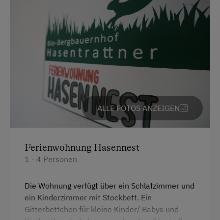
Unterkunftsart
Ermäßigungen in Vor- und Nachsaison
Hütte ist wintertauglich
Am Betrieb
Ab-Hof-Verkauf
ALLE FOTOS ANZEIGEN
Butter- und Käskurs
Garten/Wiese
Hausgarten
Ferienwohnung Hasennest
1 - 4 Personen
Hofeigene Produkte
Mithilfe am Hof
Die Wohnung verfügt über ein Schlafzimmer und
ein Kinderzimmer mit Stockbett. Ein
Gitterbettchen für kleine Kinder/ Babys und
Kinder-Ausstattung