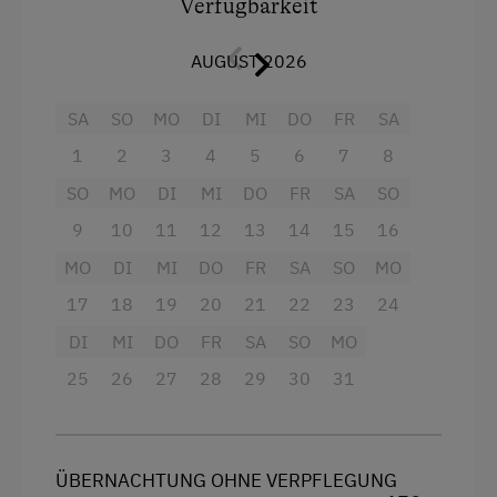
Verfügbarkeit
Wasserkocher und sämtliches Geschirr. Das
Ponyreiten
untere Bad hat eine große begehbare Doppel-
AUGUST 2026
Radwege
Dusche. Auch gibt es ein separates WC. Eine
Terrasse ist auch vorhanden. Verträgliche
Sennerei
SA
SO
MO
DI
MI
DO
FR
SA
Hunde sind nach Absprache ebenso herzlich
Willkommen.
Skifahren
1
2
3
4
5
6
7
8
Skilift
SO
MO
DI
MI
DO
FR
SA
SO
Ausstattung
Strand
9
10
11
12
13
14
15
16
4 Plattenherd
MO
DI
MI
DO
FR
SA
SO
MO
Wandern
Badewanne
17
18
19
20
21
22
23
24
Wassersport
DI
MI
DO
FR
SA
SO
MO
Aussicht auf eine Berglandschaft
Wintersport
25
26
27
28
29
30
31
Dusche
Zusätzliche Ausstattungsmerkmale
Garten
Aktivurlaub
Haarföhn
ÜBERNACHTUNG OHNE VERPFLEGUNG