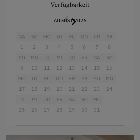
Wandern
Annehmlichkeiten für euren Komfort
Verfügbarkeit
ausgestattet:
Wintersport
AUGUST 2026
Bad mit Dusche, WC und Haartrockner
Wellnessangebote
Flachbildfernseher für beste Unterhaltung
SA
SO
MO
DI
MI
DO
FR
SA
Infrarotkabine
1
2
3
4
5
6
7
8
kostenfreies Highspeed-WLAN
Sauna
SO
MO
DI
MI
DO
FR
SA
SO
Erlebt unvergessliche Momente in einer frischen
und einladenden Atmosphäre, die euren
9
10
11
12
13
14
15
16
Zusätzliche Ausstattungsmerkmale
Aufenthalt bei uns perfekt macht!
MO
DI
MI
DO
FR
SA
SO
MO
Aktivurlaub
17
18
19
20
21
22
23
24
Ausstattung
Wandern
DI
MI
DO
FR
SA
SO
MO
Dusche
Geführte Wanderungen
25
26
27
28
29
30
31
Fernseher
Geführte Bergtour
Haarföhn
Reiten