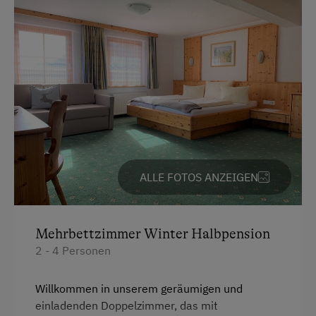
Toilette
Ponyreiten
Wlan
Radfahren
Aussicht auf eine Berglandschaft
Downhill
Heizung
Mountainbike
Doppelbett
Weitradfahren
Badeurlaub
Aktivurlaub Winter
ALLE FOTOS ANZEIGEN
Skifahren
An der Skipiste
Mehrbettzimmer Winter Halbpension
Bus zur Skipiste
2 - 4 Personen
Sanfter Winter
Willkommen in unserem geräumigen und
Langlaufen
einladenden Doppelzimmer, das mit