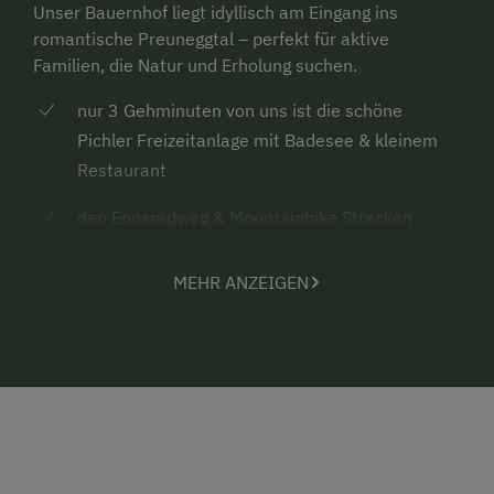
Unser Bauernhof liegt idyllisch am Eingang ins
romantische Preuneggtal – perfekt für aktive
Familien, die Natur und Erholung suchen.
nur 3 Gehminuten von uns ist die schöne
Pichler Freizeitanlage mit Badesee & kleinem
Restaurant
den Ennsradweg & Mountainbike Strecken
Downhillstrecken & Kinderland
MEHR ANZEIGEN
viele Wanderwege und spannende Ausflugsziele
verschiedenste Kletterrouten
ein Golfplatz (15 Autominuten entfernt)
Therme Amade ( 15 Autominuten entfernt )