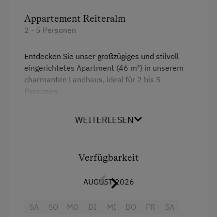
Toilette
Appartement Reiteralm
Wlan
2 - 5 Personen
Doppelbett
Entdecken Sie unser großzügiges und stilvoll
Ausziehcouch
eingerichtetes Apartment (46 m²) in unserem
charmanten Landhaus, ideal für 2 bis 5
Personen.
Hier erwartet Sie eine perfekte
WEITERLESEN
Wohlfühlatmosphäre für unvergessliche
Urlaubsmomente.
Das Apartment bietet einen gemütlichen Wohn-
Verfügbarkeit
und Schlafbereich mit einem komfortablem
Doppelbett und zwei ausziehbaren Schlafsofas
AUGUST 2026
für flexible Übernachtungsmöglichkeiten. Die
moderne, voll ausgestattete Küche lässt keine
SA
SO
MO
DI
MI
DO
FR
SA
Wünsche offen und umfasst einen 4-Platten-