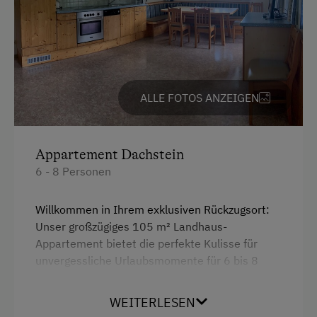
Komfort für ein grenzenloses Wintervergnügen.
Ausstattung
4 Plattenherd
ALLE FOTOS ANZEIGEN
Backofen
Balkon/Terrasse
Appartement Dachstein
Dusche
6 - 8 Personen
Fernseher
Willkommen in Ihrem exklusiven Rückzugsort:
Gitterbett
Unser großzügiges 105 m² Landhaus-
Appartement bietet die perfekte Kulisse für
Haarföhn
unvergessliche Urlaubsmomente für 6 bis 8
Handtücher
Personen.
Mikrowelle
WEITERLESEN
Genießen Sie höchsten Komfort in drei