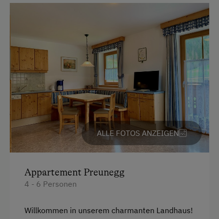
Sie: Vom Bett direkt auf die Piste und
grenzenloses Skivergnügen ohne Umwege!
Ausstattung
4 Plattenherd
Backofen
Dusche
Fernseher
ALLE FOTOS ANZEIGEN
Gitterbett
Haarföhn
Appartement Preunegg
Handtücher
4 - 6 Personen
Mikrowelle
Toilette
Willkommen in unserem charmanten Landhaus!