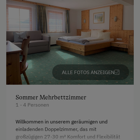
Zentralheizung
Verpflegung
Frühstück vom Buffett
Frühstückskorb
Ohne Verpflegung
ALLE FOTOS ANZEIGEN
Regionale Spezialitäten
Vegetarische Küche
Sommer Mehrbettzimmer
eigene Trinkwasserquelle
1 - 4 Personen
Österreichische Spezialitäten
Übernachtung mit Frühstück
Willkommen in unserem geräumigen und
einladenden Doppelzimmer, das mit
Übernachtung mit Halbpension
großzügigen 27-30 m² Komfort und Flexibilität