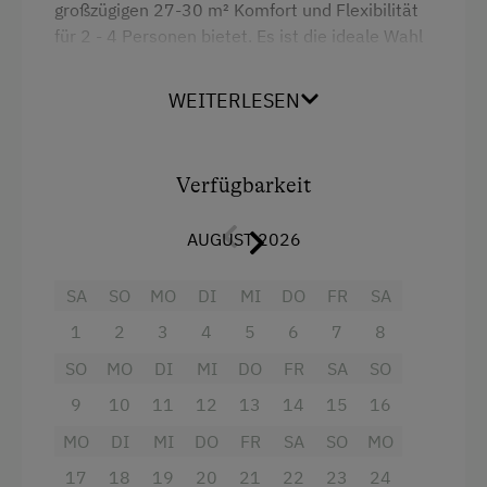
Skibus zur Loipe
großzügigen 27-30 m² Komfort und Flexibilität
für 2 - 4 Personen bietet. Es ist die ideale Wahl
Schneeschuhwandern
für Paare, Familien oder kleine Gruppen, die
Geführte Schneeschuhwanderungen
Wert auf Platz und Annehmlichkeiten legen.
WEITERLESEN
Skitouren
Freut euch auf:
Geführte Skitouren
Doppelbett, das für erholsame Nächte
Verfügbarkeit
Kulinarik / Genuss
sorgt
AUGUST 2026
Ab Hofverkauf
bequemes, ausziehbares Schlafsofa /
Zusatzbetten, das zusätzlichen Schlafplatz
Urlaub für Familien
SA
SO
MO
DI
MI
DO
FR
SA
bietet
Familienfreundliche Unterkünfte
1
2
3
4
5
6
7
8
teilweise getrennte Schlafbereiche
E-Bike-Verleih
SO
MO
DI
MI
DO
FR
SA
SO
Badezimmer mit Dusche, WC und einem
9
10
11
12
13
14
15
16
Haartrockner
MO
DI
MI
DO
FR
SA
SO
MO
Für Unterhaltung und Konnektivität sorgen ein
17
18
19
20
21
22
23
24
Flachbild-Fernseher und kostenfreies