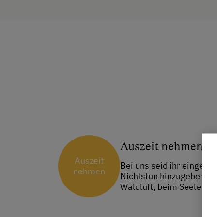
Auszeit nehmen
Auszeit
Bei uns seid ihr eingela
nehmen
Nichtstun hinzugeben. Za
Waldluft, beim Seele ba