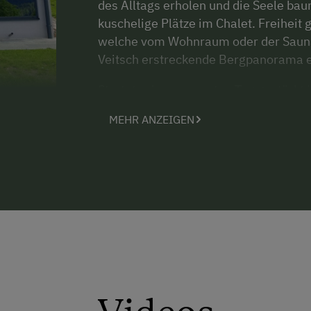
des Alltags erholen und die Seele ba
kuschelige Plätze im Chalet. Freiheit
welche vom Wohnraum oder der Sauna 
Veitsch erstreckende Bergpanorama e
Startet schon am ersten Tag gestärkt i
reichhaltig gefüllter Korb/Kühlschran
MEHR ANZEIGEN
regionalen Direktvermarkter. In weite
an und ein kleines „Kühlschrankgschäft
Unsere Waldchalets werden haustierfr
bitten um Verständnis!
Bei uns spielt die Nachhaltigkeit eine
Forstwirtschaft lehren uns, an nächst
Thema bei uns am Heselehof. So erzeu
Photovoltaikanlage und die Heizung w
eigenen Wald gespeist. Je nach Saiso