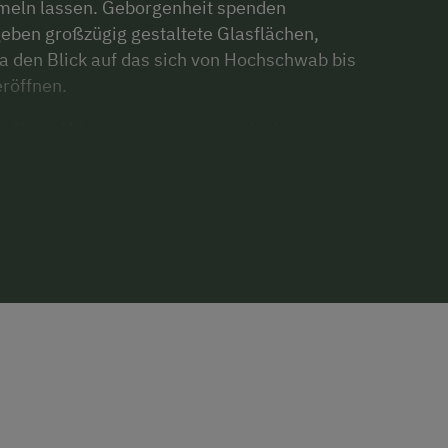
umeln lassen. Geborgenheit spenden
 geben großzügig gestaltete Glasflächen,
den Blick auf das sich von Hochschwab bis
röffnen.
n Ihren Urlaub: es erwartet euch ein
k mit Produkten unseres Hofes und der
rer Folge bieten wir auch ein Gebäckservice
“ vor Ort gibt’s auch.
ei geführt und sind Nichtraucherzonen, wir
 große Rolle am Hof, der Wald & die
e Generationen zu denken und sind zentrales
gen wir z.b. den Großteil des Stroms über die
ird ausschließlich von Ernteresten aus dem
n könnt ihr mit verschiedenen Arbeiten rund