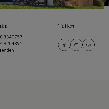
akt
Teilen
80 3340757
64 9204891
 senden