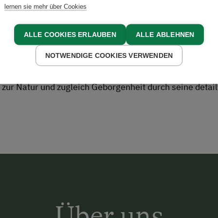
lernen sie mehr über Cookies
ALLE COOKIES ERLAUBEN
ALLE ABLEHNEN
 Wohnen
NOTWENDIGE COOKIES VERWENDEN
einst ein Teil vom eigentlichen Bauernhaus war, sowie 
 und mit modernen Elementen zu neuem Leben erweckt. Ei
zur Natur und zugleich Geborgenheit durch seine detailv
Über uns