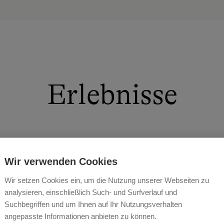
Erlebnisse
Wir verwenden Cookies
den, euch inmitten von grünem Wald und Wiesen in idylli
Wir setzen Cookies ein, um die Nutzung unserer Webseiten zu
hlreiche Ruheplätze laden zum Entspannen ein, sei es b
umeln lassen in der Hängematte, beim Rauschen lausche
analysieren, einschließlich Such- und Surfverlauf und
Suchbegriffen und um Ihnen auf Ihr Nutzungsverhalten
angepasste Informationen anbieten zu können.