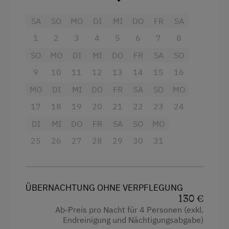
Radio
Badesee
SA
SO
MO
DI
MI
DO
FR
SA
Aussicht auf eine Berglandschaft
Basketball
1
2
3
4
5
6
7
8
Backofen
Bergtouren
SO
MO
DI
MI
DO
FR
SA
SO
Balkon/Terrasse
Bogenschießen
9
10
11
12
13
14
15
16
Dusche
Diskothek
MO
DI
MI
DO
FR
SA
SO
MO
Eierkocher
Eislaufen
17
18
19
20
21
22
23
24
Fernseher
Fahrradverleih
DI
MI
DO
FR
SA
SO
MO
Haarföhn
Fitnesscenter
25
26
27
28
29
30
31
Handtücher
Geführte Ausritte
Kinderbett
Geführte Wanderungen
ÜBERNACHTUNG OHNE VERPFLEGUNG
Mikrowelle
Golf
130 €
Ab-Preis pro Nacht für 4 Personen (exkl.
Mikrowelle mit Backfunktion
Kutschenfahrten
Endreinigung und Nächtigungsabgabe)