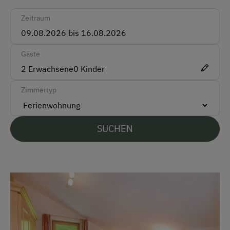
Rezeption
Zeitraum
Skiraum
Skischuhtrockner
Gäste
2
Erwachsene
0
Kinder
Anfahrtsmöglichkeiten
Zimmertyp
Auto
Bus
SUCHEN
Taxi
Zug
Akzeptierte Zahlungsmittel
Barzahlung
EC-Karte / Bankomatkarte (Maestro)