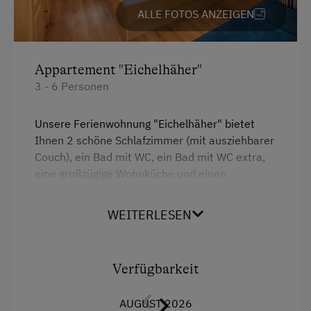
Terrasse
ALLE FOTOS ANZEIGEN
Trockenraum
Zentralheizung
Appartement "Eichelhäher"
3 - 6 Personen
Verpflegung
Ohne Verpflegung
Unsere Ferienwohnung "Eichelhäher" bietet
Ihnen 2 schöne Schlafzimmer (mit ausziehbarer
Couch), ein Bad mit WC, ein Bad mit WC extra,
Internet
eine großzügige Wohnküche und einen
Kostenloses Internet
südseitigen Balkon.
WEITERLESEN
Freizeitaktivitäten am Betrieb und in der
Umgebung
Ausstattung
Verfügbarkeit
Almausflüge
4 Plattenherd
Almwandern
AUGUST 2026