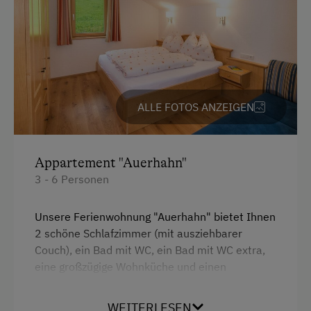
Überweisung / SEPA
Vor Ort gesprochene Sprachen
Deutsch
ALLE FOTOS ANZEIGEN
Englisch
Parken
Appartement "Auerhahn"
E-Auto Ladestation
3 - 6 Personen
Kostenlose Parkplätze
Unsere Ferienwohnung "Auerhahn" bietet Ihnen
Radunterstellmöglichkeit
2 schöne Schlafzimmer (mit ausziehbarer
Couch), ein Bad mit WC, ein Bad mit WC extra,
Überdachter Parkplatz
eine großzügige Wohnküche und einen
südseitigen Balkon.
Am Betrieb
WEITERLESEN