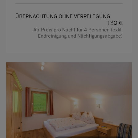
Mikrowelle
Spielhaus
ÜBERNACHTUNG OHNE VERPFLEGUNG
Mikrowelle mit Backfunktion
Spielzeug
130 €
Toaster
Ab-Preis pro Nacht für 4 Personen (exkl.
Spielzimmer
Endreinigung und Nächtigungsabgabe)
Toilette
Ausstattung der Wohneinheit
Wasserkocher
Bettwäsche vorhanden
Küche
Brötchenservice
Küchenausstattung
E-Herd
Kühlschrank
Geschirr vorhanden
Wlan
Kaffeemaschine
Neubau
Mikrowelle
Ausziehcouch
Geschirrspüler
Doppelbett (Queensize)