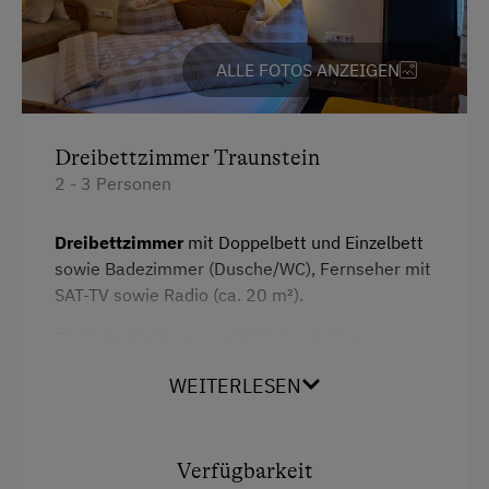
Internetservice
Kostenloses Internet
ALLE FOTOS ANZEIGEN
WiFi
Dreibettzimmer Traunstein
Freizeitaktivitäten am Betrieb und in der
Umgebung
2 - 3 Personen
Badesee
Dreibettzimmer
mit Doppelbett und Einzelbett
Erlebniswanderweg
sowie Badezimmer (Dusche/WC), Fernseher mit
SAT-TV sowie Radio (ca. 20 m²).
Fahrradverleih
Ein Aufenthaltsraum mit Küche steht zur
Schneeschuhwanderung
Verfügung (zur gemeinschaftlichen Nutzung).
WEITERLESEN
Skibusnähe
Skifahren
Ausstattung
Tischtennis
Verfügbarkeit
Radio