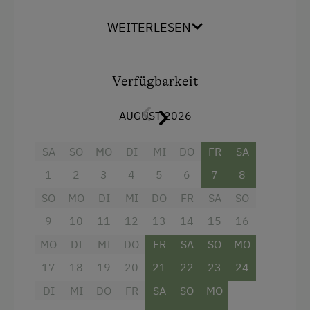
Kinder-Ausstattung
Küche zur Verfügung (gemeinschaftliche
WEITERLESEN
Nutzung).
Kinder sind willkommen
Kinderprogramme
Ausstattung
Verfügbarkeit
Kinderspielplatz
Radio
Spielzeug
AUGUST 2026
Dusche
Ausstattung der Wohneinheit
SA
SO
MO
DI
MI
DO
FR
SA
Fernseher
1
2
3
4
5
6
7
8
Bettwäsche vorhanden
Getränkeerwerb im Haus
SO
MO
DI
MI
DO
FR
SA
SO
Brötchenservice
Haarföhn
9
10
11
12
13
14
15
16
E-Herd
Handtücher
MO
DI
MI
DO
FR
SA
SO
MO
Ferienwohnung mit Frühstück
Kinderbett
17
18
19
20
21
22
23
24
Geschirr vorhanden
Kühlschrank
DI
MI
DO
FR
SA
SO
MO
Kaffeemaschine
Wlan