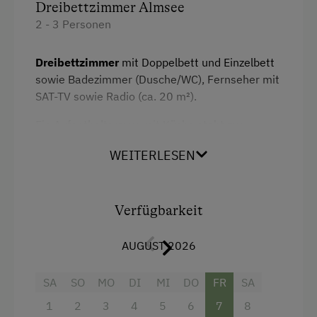
Dreibettzimmer Almsee
2 - 3 Personen
Dreibettzimmer
mit Doppelbett und Einzelbett
sowie Badezimmer (Dusche/WC), Fernseher mit
SAT-TV sowie Radio (ca. 20 m²).
Ein Aufenthaltsraum mit Küche steht zur
Verfügung (zur gemeinschaftlichen Nutzung).
WEITERLESEN
Ausstattung
Verfügbarkeit
Dusche
Haarföhn
AUGUST 2026
Radio
SA
SO
MO
DI
MI
DO
FR
SA
Kühlschrank
1
2
3
4
5
6
7
8