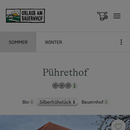
Zum Inhalt springen (Alt+0)
Zum Hauptmenü springen (Alt+1)
SOMMER
WINTER
Pührethof
Bio
Silberfrühstück
Bauernhof