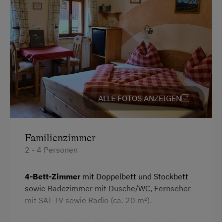
Parken
Kostenlose Parkplätze
Am Betrieb
Ab-Hof-Verkauf
ALLE FOTOS ANZEIGEN
Garten/Wiese
Hofeigene Produkte
Familienzimmer
Mithilfe am Hof
2 - 4 Personen
Obstgarten
4-Bett-Zimmer
mit Doppelbett und Stockbett
Schnapsverkostung
sowie Badezimmer mit Dusche/WC, Fernseher
Traktorfahrten
mit SAT-TV sowie Radio (ca. 20 m²).
Für das Zimmer steht ein Aufenthaltsraum mit