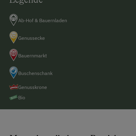
Ab-Hof & Bauernladen
Genussecke
Bauernmarkt
Buschenschank
Genusskrone
Bio