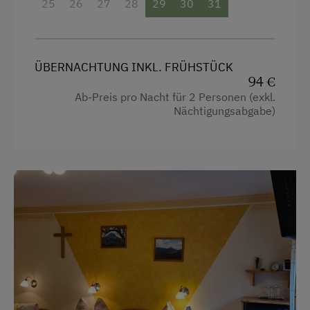
25
26
27
28
29
30
31
Mikrowelle
Doppelbett (Kingsize)
Geschirrspüler
Stockbett
ÜBERNACHTUNG INKL. FRÜHSTÜCK
Zentralheizung
94 €
Ab-Preis pro Nacht für 2 Personen (exkl.
Verpflegung
Nächtigungsabgabe)
Frühstück vom Buffett
Übernachtung mit Frühstück
Service
Transfer Bahnhof
Willkommensgetränk
Internet