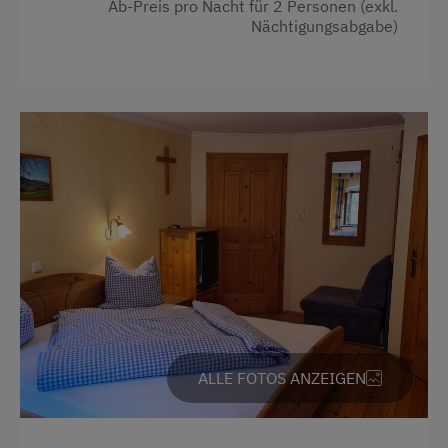
Ab-Preis pro Nacht für 2 Personen (exkl.
Nächtigungsabgabe)
Geführte Schneeschuhwanderungen
Skitouren
Geführte Skitouren
Urlaub für Familien
Familienfreundliche Unterkünfte
Nachhaltiger Urlaub
Besondere Unterkünfte
Historische Höfe
Erbhöfe
Allergikerhöfe
ALLE FOTOS ANZEIGEN
Hund erlaubt