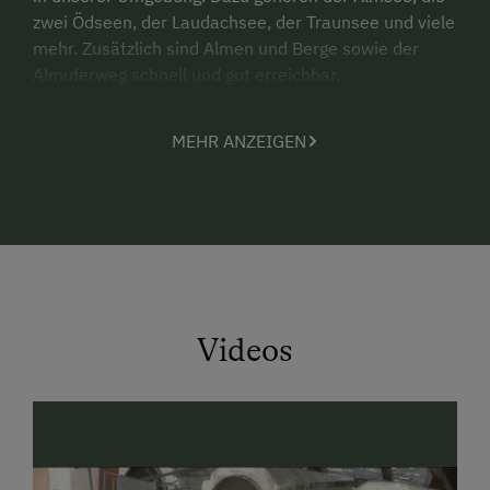
zwei Ödseen, der Laudachsee, der Traunsee und viele
mehr. Zusätzlich sind Almen und Berge sowie der
Almuferweg schnell und gut erreichbar.
Der wunderschön angelegte
Badesee
von St. Konrad
MEHR ANZEIGEN
ist von unserem Bauernhof zu Fuß in 10 Minuten
erreichbar. Ein Badevergnügen für Groß und Klein.
Auf unserem biologisch geführten Hof erhalten Sie ein
bodenständiges
Bio-Frühstück
mit Produkten aus
der Region. Denn ein guter Tag fängt mit einem guten
Frühstück an, wo wir uns auch gerne einmal Zeit
nehmen für eine Unterhaltung über das Hofleben
Videos
oder den Familienbetrieb.
Ihren Tag können Sie dann im
Garten
oder in
der
Gästeküche
ausklingen lassen.
Für die Kinder
gibt es jede Menge Erlebnisse im Stall,
wo sie beim Melken zusehen, Kühe füttern, Kälber