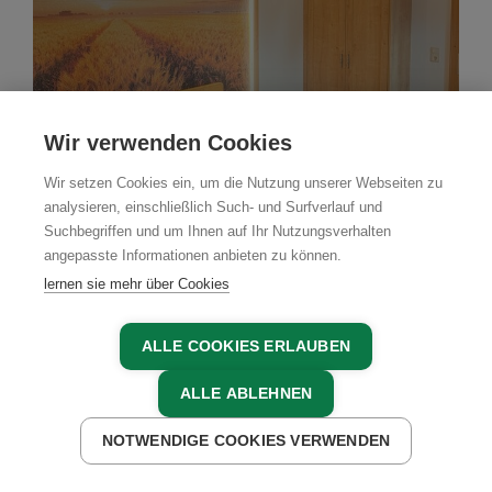
Wir verwenden Cookies
Wir setzen Cookies ein, um die Nutzung unserer Webseiten zu
analysieren, einschließlich Such- und Surfverlauf und
Suchbegriffen und um Ihnen auf Ihr Nutzungsverhalten
angepasste Informationen anbieten zu können.
Bauernhof
lernen sie mehr über Cookies
Urlaub am Ziegenhof
ALLE COOKIES ERLAUBEN
(adults only)
ALLE ABLEHNEN
Schlierbach, Nationalparkregion Kalkalpen,
Oberösterreich
NOTWENDIGE COOKIES VERWENDEN
JETZT ANFRAGEN
JETZT BUCHEN