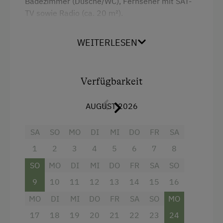
Badezimmer (Dusche/WC), Fernseher mit SAT-
TV sowie Radio (ca. 20 m²).
Ein Aufenthaltsraum mit Küche steht zur
WEITERLESEN
Verfügung (gemeinschaftliche Nutzung).
Ausstattung
Verfügbarkeit
Radio
AUGUST 2026
Dusche
SA
SO
MO
DI
MI
DO
FR
SA
Fernseher
1
2
3
4
5
6
7
8
Getränkeerwerb im Haus
SO
MO
DI
MI
DO
FR
SA
SO
Haarföhn
9
10
11
12
13
14
15
16
Handtücher
MO
DI
MI
DO
FR
SA
SO
MO
Kinderbett
17
18
19
20
21
22
23
24