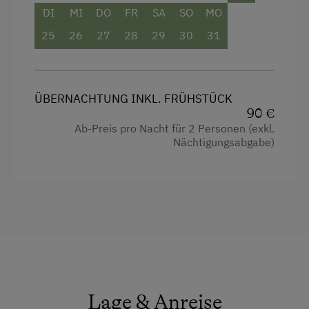
Kühlschrank
DI
MI
DO
FR
SA
SO
MO
Wlan
25
26
27
28
29
30
31
Doppelbett (Kingsize)
Einzelbett
ÜBERNACHTUNG INKL. FRÜHSTÜCK
90 €
Ab-Preis pro Nacht für 2 Personen (exkl.
Nächtigungsabgabe)
Lage & Anreise