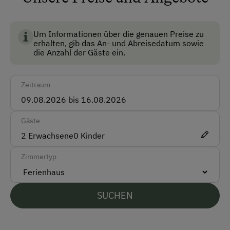
Pistenkilometer mit 45 top modernen Liftanlagen.
Anfahrtsmöglichkeiten
Auch die spektakuläre
Schwebebahn G-Link
befindet sich in diesem Skigebiet.
Um Informationen über die genauen Preise zu
Auto
erhalten, gib das An- und Abreisedatum sowie
Wir freuen uns, Sie als Gäste bei uns begrüßen zu
die Anzahl der Gäste ein.
Zug
dürfen!
Ihre Familie Schönegger
Akzeptierte Zahlungsmittel
Zeitraum
Registrierungsnummer: 50418-002084-2020
Barzahlung
Gäste
Vor Ort gesprochene Sprachen
2
Erwachsene
0
Kinder
Deutsch
Zimmertyp
Englisch
SUCHEN
Parken
Kostenlose Parkplätze