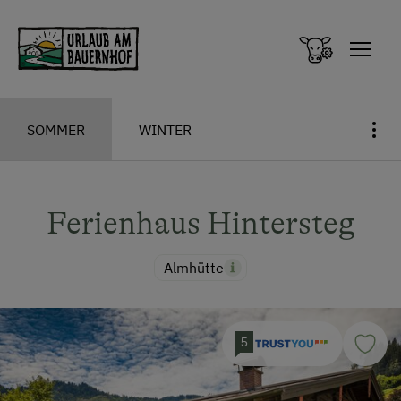
Zum Inhalt springen (Alt+0)
Zum Hauptmenü springen (Alt+1)
SOMMER
WINTER
Ferienhaus Hintersteg
Almhütte
5