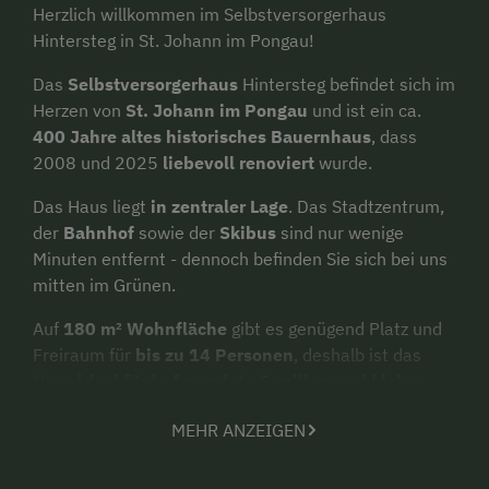
Herzlich willkommen im Selbstversorgerhaus
Hintersteg in St. Johann im Pongau!
Das
Selbstversorgerhaus
Hintersteg befindet sich im
Herzen von
St. Johann im Pongau
und ist ein ca.
400 Jahre altes historisches Bauernhaus
, dass
2008 und 2025
liebevoll renoviert
wurde.
Das Haus liegt
in zentraler Lage
. Das Stadtzentrum,
der
Bahnhof
sowie der
Skibus
sind nur wenige
Minuten entfernt - dennoch befinden Sie sich bei uns
mitten im Grünen.
Auf
180 m² Wohnfläche
gibt es genügend Platz und
Freiraum für
bis zu 14 Personen
, deshalb ist das
Haus
ideal für befreundete Familien und kleine
Gruppen
.
MEHR ANZEIGEN
Freuen Sie sich auf insgesamt
5 Schlafzimmer
, eine
voll ausgestattete Küche
mit Holzofen und eine