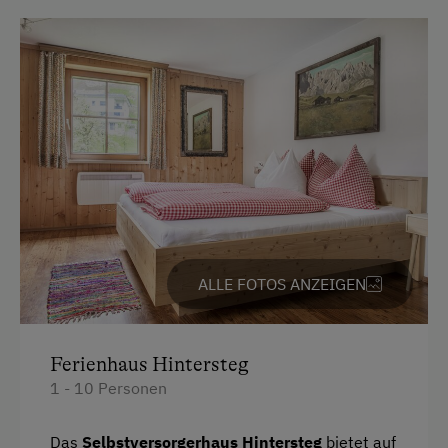
Unterkunftsart
Ferienhaus am Bergbauernhof
Ehemaliger Bergbauernhof
Am Betrieb
Garten/Wiese
Obstgarten
ALLE FOTOS ANZEIGEN
Kinder-Ausstattung
Kinder sind willkommen
Ferienhaus Hintersteg
1 - 10 Personen
Ausstattung der Wohneinheit
Bettwäsche vorhanden
Das
Selbstversorgerhaus Hintersteg
bietet auf