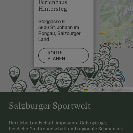
Ferienhaus
Skilift in 5 km
Hintersteg
Loipe in 3 km
Steggasse 9
5600 St. Johann im
Pongau, Salzburger
Land
ROUTE
PLANEN
Leaflet
|
Karte:
basemap.at
Salzburger Sportwelt
Herrliche Landschaft, imposante Gebirgszüge,
herzliche Gastfreundschaft und regionale Schmankerl