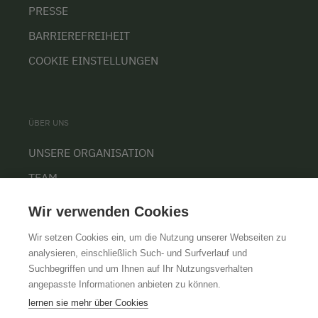
PRESSE
BARRIEREFREIHEIT
COOKIE EINSTELLUNGEN
ÜBER UNS
UNSERE ORGANISATION
TEAM
KARRIERE
Wir verwenden Cookies
Wir setzen Cookies ein, um die Nutzung unserer Webseiten zu
analysieren, einschließlich Such- und Surfverlauf und
Suchbegriffen und um Ihnen auf Ihr Nutzungsverhalten
AGB
IMPRESSUM
DATENSCHUTZ
angepasste Informationen anbieten zu können.
lernen sie mehr über Cookies