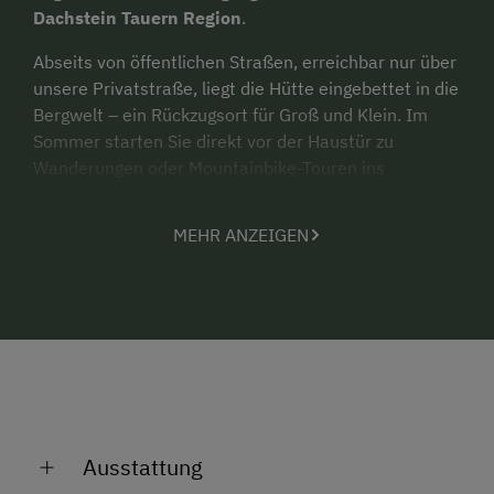
Dachstein Tauern Region
.
Abseits von öffentlichen Straßen, erreichbar nur über
unsere Privatstraße, liegt die Hütte eingebettet in die
Bergwelt – ein Rückzugsort für Groß und Klein. Im
Sommer starten Sie direkt vor der Haustür zu
Wanderungen oder Mountainbike-Touren ins
weitläufige Almgebiet der Reiteralm. Oder Sie lassen
einfach die Seele baumeln, beobachten Schafe und
MEHR ANZEIGEN
Pferde auf den Weiden und genießen die Stille der
Berge.
Drinnen empfängt Sie gemütlicher alpiner Charme
mit viel Holz: Die voll ausgestattete Wohnküche und
die behagliche Stube laden zum Zusammensitzen ein.
Vier Schlafzimmer – drei Doppelzimmer und ein
Vierbettzimmer mit zwei Stockbetten – sorgen für
erholsame Nächte. Das Bad im Obergeschoss ist
Ausstattung
komfortabel ausgestattet, zusätzlich stehen ein