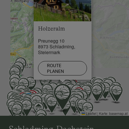
Skilift in 0.2 km
Holzeralm
Preunegg 10
8973 Schladming,
Steiermark
ROUTE
PLANEN
Leaflet
|
Karte:
basemap.at
Schladming-Dachstein