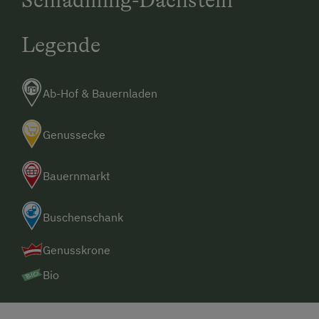
Legende
Ab-Hof & Bauernladen
Genussecke
Bauernmarkt
Buschenschank
Genusskrone
Bio