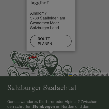
Jagglhof
Almdorf 7
5760 Saalfelden am
Steinernen Meer,
Salzburger Land
ROUTE
PLANEN
Leaflet
|
Karte:
basemap.at
Salzburger Saalachtal
Genusswanderer, Kletterer oder Alpinist? Zwischen
den schroffen
Steinbergen
im Norden und den