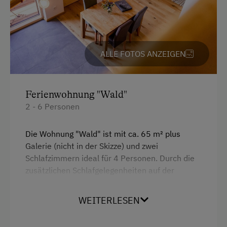
Hausgarten
Hofeigene Produkte
Obstgarten
ALLE FOTOS ANZEIGEN
Kinder-Ausstattung
Baby- und Kleinkinderausstattung
Ferienwohnung "Wald"
2 - 6 Personen
Kinder sind willkommen
Die Wohnung "Wald" ist mit ca. 65 m² plus
Ausstattung der Wohneinheit
Galerie (nicht in der Skizze) und zwei
Bettwäsche vorhanden
Schlafzimmern ideal für 4 Personen. Durch die
zusätzlichen Schlafgelegenheiten auf der
Brötchenservice
Galerie können auch noch 2 bis max. 3 weitere
Geschirr vorhanden
Personen, z.B. Kinder angenehm
WEITERLESEN
übernachten.Die Wohnung verfügt neben den
Geschirrspüler
zwei Schlafzimmern mit Doppelbett über eine