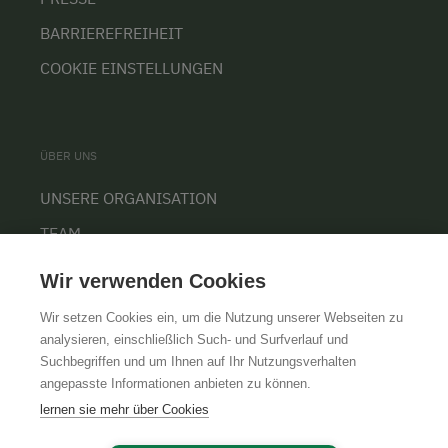
BARRIEREFREIHEIT
COOKIE EINSTELLUNGEN
ÜBER UNS
UNSERE ORGANISATION
TEAM
KARRIERE
Wir verwenden Cookies
Wir setzen Cookies ein, um die Nutzung unserer Webseiten zu
analysieren, einschließlich Such- und Surfverlauf und
Suchbegriffen und um Ihnen auf Ihr Nutzungsverhalten
AGB
IMPRESSUM
DATENSCHUTZ
angepasste Informationen anbieten zu können.
lernen sie mehr über Cookies