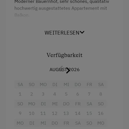
Moderner Bauernhof, sehr schönes, qualitativ
Baby- und Kleinkinderausstattung
hochwertig ausgestattetes Appartement mit
Balkon.
Kinder sind willkommen
Spielzeug
WEITERLESEN
Ausstattung
Waldspielplatz
Balkon/Terrasse
Ausstattung der Wohneinheit
Verfügbarkeit
Aussicht auf eine Berglandschaft
Fernseher
Bettwäsche vorhanden
AUGUST 2026
Haarföhn
Brötchenservice
SA
SO
MO
DI
MI
DO
FR
SA
Kaffeemaschine
Ferienwohnung ebenerdig
1
2
3
4
5
6
7
8
Wasserkocher
Geschirr vorhanden
SO
MO
DI
MI
DO
FR
SA
SO
Toaster
Geschirrspüler
9
10
11
12
13
14
15
16
Handtücher
Gästeküche
MO
DI
MI
DO
FR
SA
SO
MO