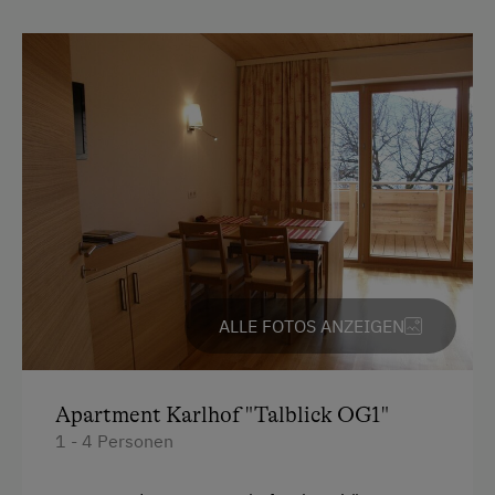
Eingeschränktes Housekeeping
Reinigung
Internet
Kostenloses Internet
WiFi
Freizeitaktivitäten am Betrieb und in der
Umgebung
Almwandern
ALLE FOTOS ANZEIGEN
Bergtouren
Fahrradverleih
Apartment Karlhof "Talblick OG1"
1 - 4 Personen
Geführte Bergtouren
Geführte Wanderungen