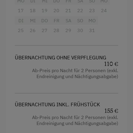
MO
DI
MI
DO
FR
SA
SO
MO
Handtücher
Skilehrer
17
18
19
20
21
22
23
24
Küche
Sommerrodelbahn
DI
MI
DO
FR
SA
SO
MO
Küchenausstattung
Tennisplatz
25
26
27
28
29
30
31
Kühlschrank
Wandern
Wlan
Wintersport
Tisch mit Lampe
ÜBERNACHTUNG OHNE VERPFLEGUNG
110 €
Heizung
Ab-Preis pro Nacht für 2 Personen (exkl.
Endreinigung und Nächtigungsabgabe)
Ausziehcouch
Doppelbett (Kingsize)
ÜBERNACHTUNG INKL. FRÜHSTÜCK
155 €
Ab-Preis pro Nacht für 2 Personen (exkl.
Endreinigung und Nächtigungsabgabe)