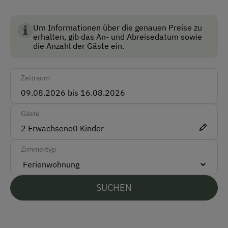
Anfahrtsmöglichkeiten
Um Informationen über die genauen Preise zu
Auto
erhalten, gib das An- und Abreisedatum sowie
die Anzahl der Gäste ein.
Bus
Taxi
Zeitraum
Zug
Akzeptierte Zahlungsmittel
Gäste
2
Erwachsene
0
Kinder
Barzahlung
Zimmertyp
Überweisung / SEPA
Vor Ort gesprochene Sprachen
SUCHEN
Deutsch
Englisch