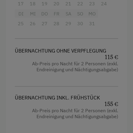
Heizung
Kaffeemaschine
17
18
19
20
21
22
23
24
Toilette
Mikrowelle
DI
MI
DO
FR
SA
SO
MO
Küchenausstattung
Terrasse
25
26
27
28
29
30
31
Wlan
Trockenraum
Dusche
Waschmaschine
ÜBERNACHTUNG OHNE VERPFLEGUNG
Küche
Zentralheizung
115 €
Ab-Preis pro Nacht für 2 Personen (exkl.
Kühlschrank
Endreinigung und Nächtigungsabgabe)
Verpflegung
Tisch mit Lampe
Kontinentales Frühstück
Doppelbett
Ohne Verpflegung
ÜBERNACHTUNG INKL. FRÜHSTÜCK
Ausziehcouch
155 €
Übernachtung mit Frühstück
Ab-Preis pro Nacht für 2 Personen (exkl.
Endreinigung und Nächtigungsabgabe)
Service