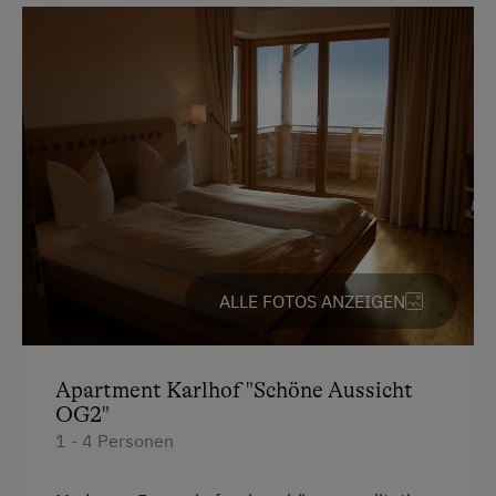
Parken
Kostenlose Parkplätze
Unterkunftsart
Für max. 4 Personen
Am Betrieb
Ab-Hof-Verkauf
ALLE FOTOS ANZEIGEN
Garten/Wiese
Hofeigene Produkte
Apartment Karlhof "Schöne Aussicht
OG2"
Traktorfahrten
1 - 4 Personen
Kinder-Ausstattung