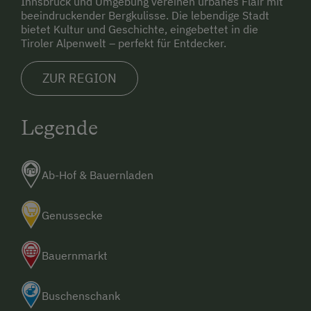
Innsbruck und Umgebung vereinen urbanes Flair mit
Anliegend finden Sie den oben beschriebenen
beeindruckender Bergkulisse. Die lebendige Stadt
Kartenlink auf google maps:
bietet Kultur und Geschichte, eingebettet in die
Tiroler Alpenwelt – perfekt für Entdecker.
https://goo.gl/maps/eqwtDqv5LCQ9YVRh7
ZUR REGION
Legende
Ab-Hof & Bauernladen
Genussecke
Bauernmarkt
Buschenschank