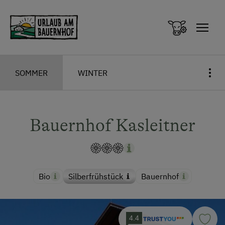
Zum Inhalt springen (Alt+0)
Zum Hauptmenü springen (Alt+1)
SOMMER
WINTER
Bauernhof Kasleitner
Bio
Silberfrühstück
Bauernhof
4.4