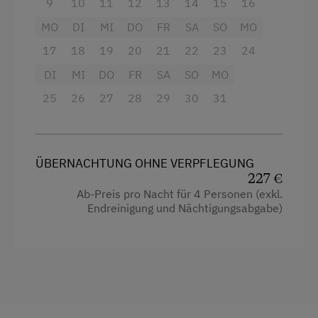
9
10
11
12
13
14
15
16
Fernseher
MO
DI
MI
DO
FR
SA
SO
MO
Getränkeerwerb im Haus
17
18
19
20
21
22
23
24
Handtücher
DI
MI
DO
FR
SA
SO
MO
Kochnische
25
26
27
28
29
30
31
Küchenausstattung
Kühlschrank
ÜBERNACHTUNG OHNE VERPFLEGUNG
Haupthaus
227 €
Doppelbett (Kingsize)
Ab-Preis pro Nacht für 4 Personen (exkl.
Endreinigung und Nächtigungsabgabe)
Ausziehcouch