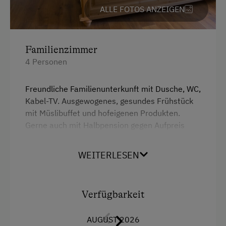
ALLE FOTOS ANZEIGEN
Familienzimmer
4 Personen
Freundliche Familienunterkunft mit Dusche, WC,
Kabel-TV. Ausgewogenes, gesundes Frühstück
mit Müslibuffet und hofeigenen Produkten.
Gerne auch mit Halbpension gegen Aufpreis
möglich. Um Sie auch am Tag Ihrer Anreise mit
der Halbpension verwöhnen zu können, bitten
WEITERLESEN
wir um Voranmeldung.
Ausstattung
Verfügbarkeit
Aussicht auf eine Berglandschaft
AUGUST 2026