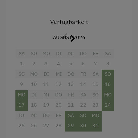
mit Müslibuffet und hofeigenen Produkten.
Gerne auch mit Halbpension gegen Aufpreis
möglich. Um Sie auch am Tag Ihrer Anreise mit
Verfügbarkeit
der Halbpension verwöhnen zu können, bitten
wir um Voranmeldung.
AUGUST 2026
SA
SO
MO
DI
MI
DO
FR
SA
Ausstattung
1
2
3
4
5
6
7
8
Aussicht auf eine Berglandschaft
SO
MO
DI
MI
DO
FR
SA
SO
Dusche
9
10
11
12
13
14
15
16
Handtücher
MO
DI
MI
DO
FR
SA
SO
MO
17
Verbundene Zimmer
18
19
20
21
22
23
24
DI
MI
DO
FR
SA
SO
MO
Haupthaus
25
26
27
28
29
30
31
Doppelbett (Kingsize)