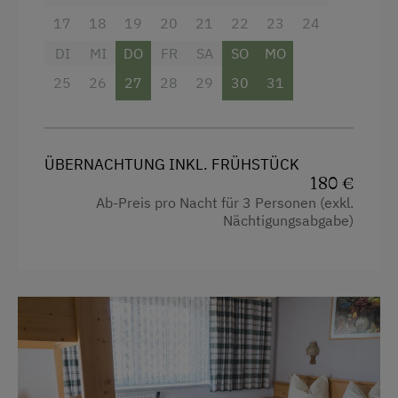
Familienfreundliche Unterkünfte
17
18
19
20
21
22
23
24
Hund erlaubt
DI
MI
DO
FR
SA
SO
MO
25
26
27
28
29
30
31
ÜBERNACHTUNG INKL. FRÜHSTÜCK
180 €
Ab-Preis pro Nacht für 3 Personen (exkl.
Nächtigungsabgabe)