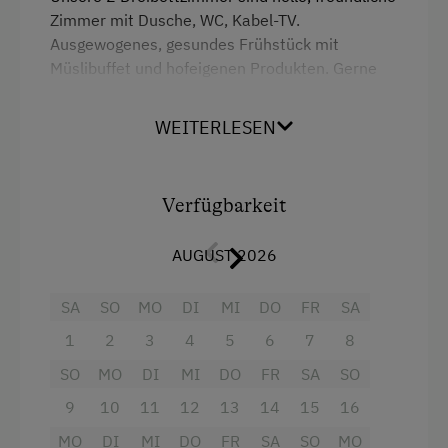
Zimmer mit Dusche, WC, Kabel-TV.
Reiten
Ausgewogenes, gesundes Frühstück mit
Ponyreiten
Müslibuffet und hofeigenen Produkten. Gerne
auch mit Halbpension gegen Aufpreis möglich.
Badeurlaub
Um Sie auch am Tag Ihrer Anreise mit der
WEITERLESEN
Am See
Halbpension verwöhnen zu können, bitten wir
um Voranmeldung.
Angeln
Verfügbarkeit
Mithilfe am Hof
Ausstattung
Kulinarik / Genuss
AUGUST 2026
Doppelbett (Kingsize)
Biofrühstück
Einzelbett
SA
SO
MO
DI
MI
DO
FR
SA
Bauernhöfe mit öffentlich zugänglicher
1
2
3
4
5
6
7
8
Gastronomie
SO
MO
DI
MI
DO
FR
SA
SO
Bauernhof mit Gasthof
9
10
11
12
13
14
15
16
Urlaub für Familien
MO
DI
MI
DO
FR
SA
SO
MO