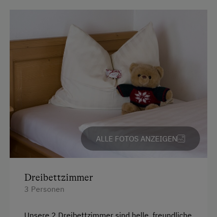
Kostenloses Internet
Freizeitaktivitäten am Betrieb und in der
Umgebung
Badesee
Eisstockschießen
Gästeabend
Ponyreiten
ALLE FOTOS ANZEIGEN
Tischtennis
Wandern
Dreibettzimmer
3 Personen
Zusätzliche Ausstattungsmerkmale
Aktivurlaub
Unsere 2 Dreibettzimmer sind helle, freundliche