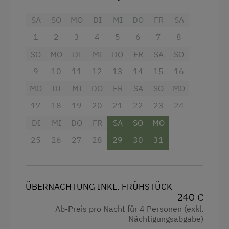
Dusche
SA
SO
MO
DI
MI
DO
FR
SA
Fernseher
1
2
3
4
5
6
7
8
Getränkeerwerb im Haus
SO
MO
DI
MI
DO
FR
SA
SO
Handtücher
9
10
11
12
13
14
15
16
Haupthaus
MO
DI
MI
DO
FR
SA
SO
MO
Doppelbett (Kingsize)
17
18
19
20
21
22
23
24
Stockbett
DI
MI
DO
FR
SA
SO
MO
25
26
27
28
29
30
31
ÜBERNACHTUNG INKL. FRÜHSTÜCK
240 €
Ab-Preis pro Nacht für 4 Personen (exkl.
Nächtigungsabgabe)