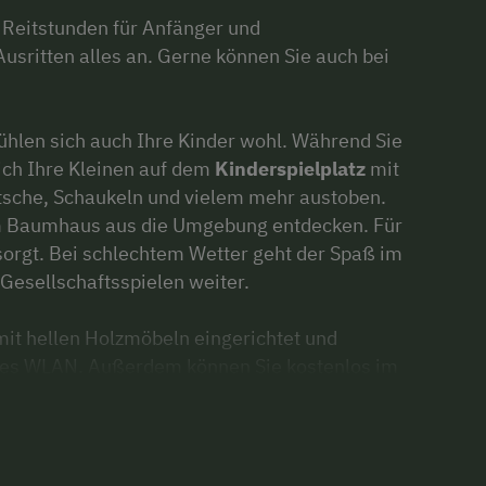
 Reitstunden für Anfänger und
Ausritten alles an. Gerne können Sie auch bei
ühlen sich auch Ihre Kinder wohl. Während Sie
ich Ihre Kleinen auf dem
Kinderspielplatz
mit
tsche, Schaukeln und vielem mehr austoben.
om Baumhaus aus die Umgebung entdecken. Für
orgt. Bei schlechtem Wetter geht der Spaß im
Gesellschaftsspielen weiter.
mit hellen Holzmöbeln eingerichtet und
ses WLAN. Außerdem können Sie kostenlos im
nloser Fahrrad-, Mountainbike- und
t für viele Aktivitäten, egal ob Sie die Natur