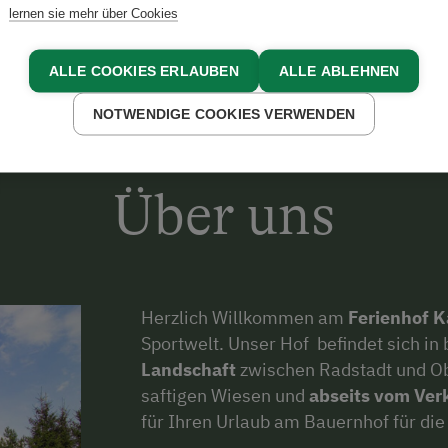
lernen sie mehr über Cookies
ALLE COOKIES ERLAUBEN
ALLE ABLEHNEN
NOTWENDIGE COOKIES VERWENDEN
Über uns
Herzlich Willkommen am
Ferienhof 
Sportwelt. Unser Hof befindet sich in 
Landschaft
zwischen Radstadt und O
saftigen Wiesen und
abseits vom Ver
für Ihren Urlaub am Bauernhof für die