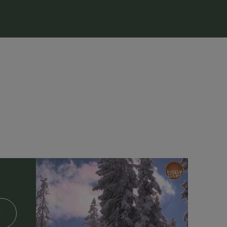
rk
in Untertauern besuchen, die
Reitwege
im
in Radstadt erkunden wollen.
en, denn die nächste Haltestelle des
ntfernt
. Die
Skigebiete
Obertauern,
sind in wenigen Autominuten erreichbar und
floipen und Pferdekutschenfahrten ist nahezu
en Sie im
hauseigenen Wellnessbereich
mit
nen oder bei einem
gemütlichen Grillabend
r
wird zu einem unvergesslichen Erlebnis!
N