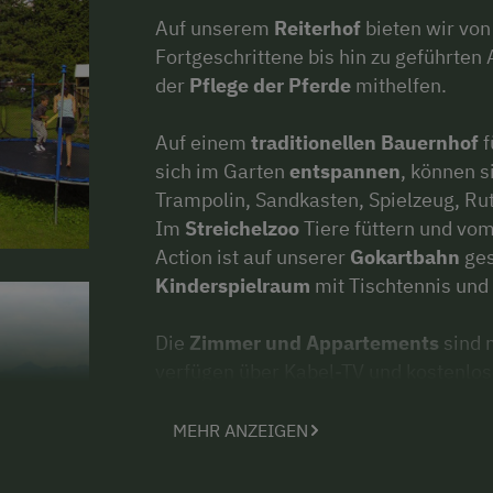
Auf unserem
Reiterhof
bieten wir von
Fortgeschrittene bis hin zu geführten 
der
Pflege der Pferde
mithelfen.
Auf einem
traditionellen Bauernhof
f
sich im Garten
entspannen
, können s
Trampolin, Sandkasten, Spielzeug, Ru
Im
Streichelzoo
Tiere füttern und v
Action ist auf unserer
Gokartbahn
ges
Kinderspielraum
mit Tischtennis und 
Die
Zimmer und Appartements
sind 
verfügen über Kabel-TV und kostenlo
Hof parken. Ein
weiteres Plus
: koste
Wanderstockverleih.
MEHR ANZEIGEN
Unser Hof ist ein idealer Ausgangspunk