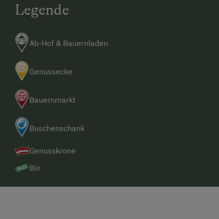
Legende
Ab-Hof & Bauernladen
Genussecke
Bauernmarkt
Buschenschank
Genusskrone
Bio