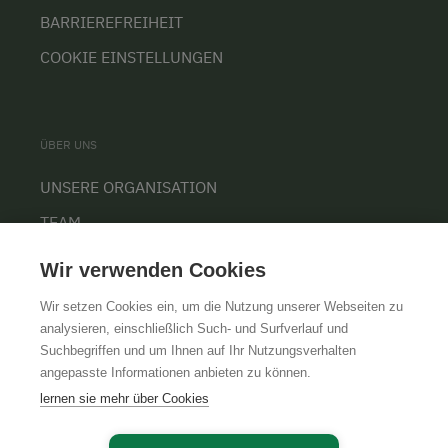
BARRIEREFREIHEIT
COOKIE EINSTELLUNGEN
ÜBER UNS
UNSERE ORGANISATION
TEAM
KARRIERE
Wir verwenden Cookies
Wir setzen Cookies ein, um die Nutzung unserer Webseiten zu
analysieren, einschließlich Such- und Surfverlauf und
Suchbegriffen und um Ihnen auf Ihr Nutzungsverhalten
AGB
IMPRESSUM
DATENSCHUTZ
angepasste Informationen anbieten zu können.
lernen sie mehr über Cookies