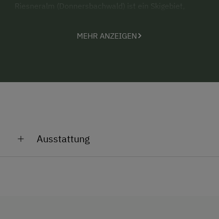
Riesneralm (Donnersbachwald) ist ein Skigebiet,
welches auch im Sommer attraktive Möglichkeiten
zum Wandern, Rad fahren oder einfach für die
MEHR ANZEIGEN
Entspannung bietet. Im Sommer genießen Sie die
gesunde Höhenluft und die prachtvolle, waldreiche
Umgebung im Herzen der Donnersbacher Tauern. In
der Nähe: das Naturdenkmal "Donnersbacher
Klamm", viele Kilometer ausgebaute Spazier- und
Wanderwege und gut eingerichtete Gasthöfe.
Ausstattung
Allgemeine Ausstattung
Brunnen vor der Hütte
Dusche/Bad/WC
Fließwasser