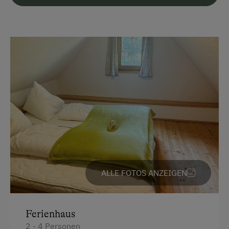
Parkplätze an der Straße
Unterkunftsart
Für max. 4 Personen
Klassische Almhütte
Am Betrieb
Garten/Wiese
Hofeigene Produkte
ALLE FOTOS ANZEIGEN
Kinder-Ausstattung
Kinder sind willkommen
Ferienhaus
2 - 4 Personen