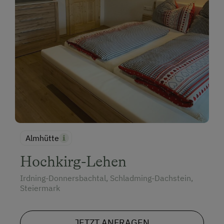
Almhütte
Hochkirg-Lehen
Irdning-Donnersbachtal, Schladming-Dachstein,
Steiermark
JETZT ANFRAGEN