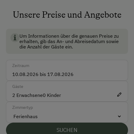
Keine Haustiere erlaubt
Unsere Preise und Angebote
Anfahrtsmöglichkeiten
Um Informationen über die genauen Preise zu
Auto
erhalten, gib das An- und Abreisedatum sowie
die Anzahl der Gäste ein.
Akzeptierte Zahlungsmittel
Zeitraum
Barzahlung
Überweisung / SEPA
Gäste
Vor Ort gesprochene Sprachen
2
Erwachsene
0
Kinder
Deutsch
Zimmertyp
Englisch
SUCHEN
Parken