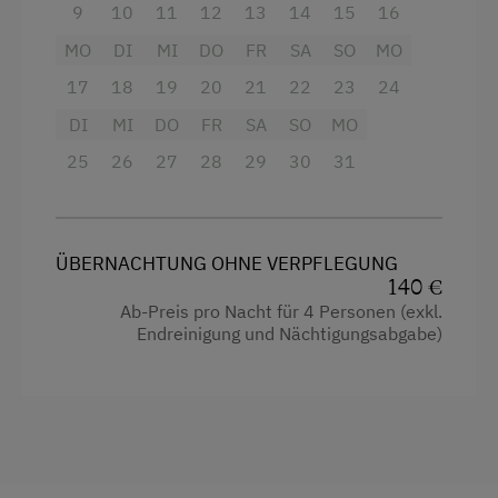
9
10
11
12
13
14
15
16
Bergtouren
Kühlschrank
MO
DI
MI
DO
FR
SA
SO
MO
Bogenschießen
Dusche
17
18
19
20
21
22
23
24
E-Bike-Verleih
Aussicht auf eine Berglandschaft
DI
MI
DO
FR
SA
SO
MO
Erlebniswanderung
Bettwäsche kann vor Ort gemietet werden
25
26
27
28
29
30
31
Erlebniswanderweg
Backofen
Fahrradverleih
Toilette
ÜBERNACHTUNG OHNE VERPFLEGUNG
Fitnesscenter
Kochnische
140 €
Ab-Preis pro Nacht für 4 Personen (exkl.
Freibad
Küchenausstattung
Endreinigung und Nächtigungsabgabe)
Klettersteig
Doppelbett
Radwege
Sennerei
Wandern