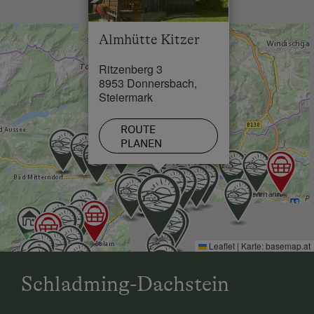
See / Teich in 5 km
Almhütte Kitzer
Skilift in 12 km
Ritzenberg 3
Loipe in 12 km
8953 Donnersbach,
Steiermark
ROUTE
PLANEN
Leaflet
|
Karte:
basemap.at
Schladming-Dachstein