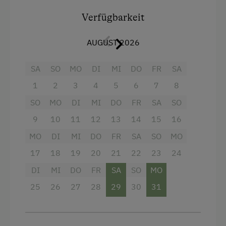
Ausstattung
Verfügbarkeit
Backofen
AUGUST 2026
Balkon/Terrasse
Fernseher
SA
SO
MO
DI
MI
DO
FR
SA
Heizung
1
2
3
4
5
6
7
8
Gitterbett
SO
MO
DI
MI
DO
FR
SA
SO
Mikrowelle mit Backfunktion
9
10
11
12
13
14
15
16
MO
Reinigungsausstattung in der Wohnung
DI
MI
DO
FR
SA
SO
MO
17
18
19
20
21
22
23
24
Wasserkocher
DI
MI
DO
FR
SA
SO
MO
Radio
25
26
27
28
29
30
31
Dusche
Garten