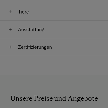
Eier
Tiere
Frhmorgens geht es bereite los und die Tiere
Ausstattung
möchten versorgt werden
Allgemeine Ausstattung
Die Hasen, Ponnys , Ziegen, Hühner, Katzen und
Zertifizierungen
unser Hund Ronia warten schon ungeduldig auf ihre
Garten
Streicheleinheiten
Anfahrtsmöglichkeiten
Mit etwas Glück können Sie vielleicht auch einmal die
Geburt eines Kälbchens miterleben.
Auto
Sicher ein aufregendes Erlebnis
Taxi
Zug
Unsere Preise und Angebote
BIO AUSTRIA steht für kontrolliert biologische
Akzeptierte Zahlungsmittel