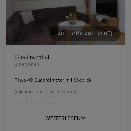
Küchenausstattung
Kulinarik zum Miterleben / In der Hofküche
Kühlschrank
Urlaub für Familien
Tisch mit Lampe
Familienfreundliche Unterkünfte
ALLE FOTOS ANZEIGEN
Wlan
Hund erlaubt
Altbau
Glocknerblick
Doppelbett (Kingsize)
2 Personen
Fewo 40 Quadratmeter mit Seeblick
(inkludiert im Preis ist Strom)
Endreinigung 30 Euro
Kurtaxe 2,70 Euro pro Person
WEITERLESEN