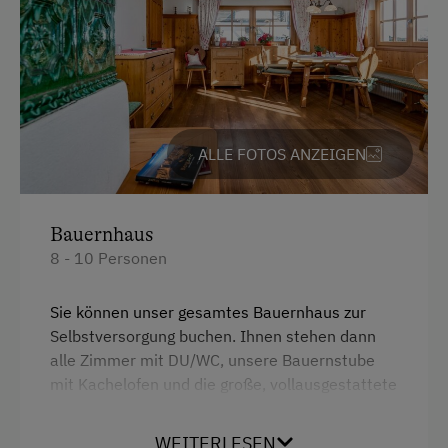
Mithilfe am Hof
Aktivurlaub Winter
Skifahren
Sanfter Winter
ALLE FOTOS ANZEIGEN
Langlaufen
Skitouren
Bauernhaus
Kulinarik / Genuss
8 - 10 Personen
Kulinarik zum Miterleben / In der Hofküche
Kräutererlebnis
Sie können unser gesamtes Bauernhaus zur
Selbstversorgung buchen. Ihnen stehen dann
Urlaub für Familien
alle Zimmer mit DU/WC, unsere Bauernstube
Familienfreundliche Unterkünfte
mit Kachelofen und die große, vollausgestattete
Bauernküche mit Herd zur Verfügung. Natürlich
Urlaub zu zweit
können Sie auch alle anderen Angebote am Hof,
WEITERLESEN