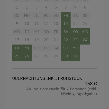
Nationalpark
Fernseher
1
2
3
4
5
6
7
8
Natur- u. Landschaftsführer
Haarföhn
SO
MO
DI
MI
DO
FR
SA
SO
Naturpark
Handtücher
9
10
11
12
13
14
15
16
Nordic Walking
Verbundene Zimmer
MO
DI
MI
DO
FR
SA
SO
MO
Ponyreiten
Haupthaus
17
18
19
20
21
22
23
24
Radwege
Doppelbett (Kingsize)
DI
MI
DO
FR
SA
SO
MO
Reiten
Einzelbett
25
26
27
28
29
30
31
Reithalle
Reitunterricht
ÜBERNACHTUNG INKL. FRÜHSTÜCK
Reitwege
138 €
Ab-Preis pro Nacht für 2 Personen (exkl.
Rodelbahn in der Nähe
Nächtigungsabgabe)
Schneeschuhwanderung
Sennerei