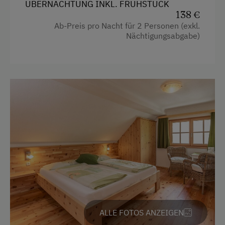
ÜBERNACHTUNG INKL. FRÜHSTÜCK
Erlebniswanderung
138 €
Erlebniswanderweg
Ab-Preis pro Nacht für 2 Personen (exkl.
Nächtigungsabgabe)
Fahrradverleih
Fitnesscenter
Freibad
Geführte Ausritte
Geführte Bergtouren
Geführte Wanderungen
Golf
Hausmuseum
Heimatabend
Heimatmuseum
ALLE FOTOS ANZEIGEN