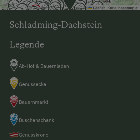
Leaflet
|
Karte:
basemap.at
Jetzt kann der Urlaub beginnen!
Schladming-Dachstein
Legende
Ab-Hof & Bauernladen
Genussecke
Bauernmarkt
Buschenschank
Genusskrone