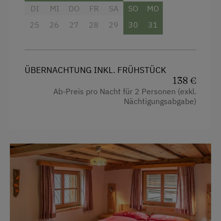
Doppelbett
DI
MI
DO
FR
SA
SO
MO
Mikrowelle
25
26
27
28
29
30
31
Geschirrspüler
Terrasse
Waschmaschine
ÜBERNACHTUNG INKL. FRÜHSTÜCK
138 €
Ab-Preis pro Nacht für 2 Personen (exkl.
Verpflegung
Nächtigungsabgabe)
Bäuerliche Küche
Café
Diätküche/Schonkost
Frühstück vom Buffett
Ohne Verpflegung
Regionale Spezialitäten