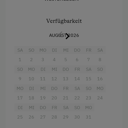
Romantikurlaub zu zweit
wie unsere Sauna, den Badeteich u.a. nutzen
Flitterwochen am Bauernhof
Ausstattung
Verfügbarkeit
Gesundheitsurlaub
Aussicht auf eine Berglandschaft
Bewegung
AUGUST 2026
Dusche
Energie/Entspannung
SA
SO
MO
DI
MI
DO
FR
SA
Fernseher
Wellness
1
2
3
4
5
6
7
8
Haarföhn
Yoga-Höfe
SO
MO
DI
MI
DO
FR
SA
SO
Handtücher
Nachhaltiger Urlaub
9
10
11
12
13
14
15
16
Kühlschrank
Besondere Unterkünfte
MO
DI
MI
DO
FR
SA
SO
MO
Haupthaus
Historische Höfe
17
18
19
20
21
22
23
24
Doppelbett
DI
MI
DO
FR
SA
SO
MO
Erbhöfe
Einzelbett
25
26
27
28
29
30
31