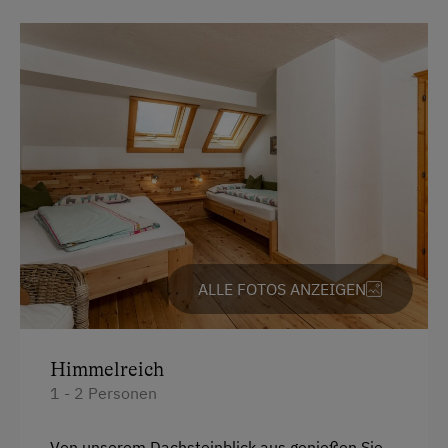
Skifahren
Skilehrer
Skilift
Skipassausstellung im Haus
Sommerrodelbahn
Squash
Tanzabend
ALLE FOTOS ANZEIGEN
Tennishalle
Tennisplatz
Himmelreich
Wandern
1 - 2 Personen
Wanderreiten
Wassersport
Von unserem Dachsteinblick aus genießen Sie