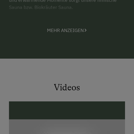
Sauna bzw. Biokräuter Sauna.
Im Sommer ist die Schladming- Dachstein
Sommercard mit der Sie eine Vielzahl an
MEHR ANZEIGEN
Freizeitmöglichkeiten gratis nutzen können, im Preis
enthalten.
Im Winter ist der Einstieg in das Skivergnügen der
Sportregion Schladming- Dachstein in ca. 8
Fahrminuten mit dem Auto erreichbar.
TIPP! Lama & Alpaka Trekking!
Diese Wanderung ist
Videos
eine einzigartige Entdeckungsreise in die Natur,
gepaart mit berührenden Momenten & tierischen
Freuden.
Als zertifizierter
Green Care Gesundheitsbetrieb
bieten wir Ihnen Erholung und Entspannung inmitten
unberührter Natur, Sie schlafen in Alpakabetten und
pflegen sich mit Produkten die Alpakakeratin