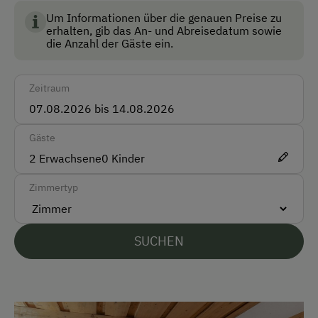
Um Informationen über die genauen Preise zu
Taxi
erhalten, gib das An- und Abreisedatum sowie
die Anzahl der Gäste ein.
Zug
Akzeptierte Zahlungsmittel
Zeitraum
Barzahlung
Gäste
Überweisung / SEPA
2
Erwachsene
0
Kinder
Vor Ort gesprochene Sprachen
Zimmertyp
Deutsch
Englisch
SUCHEN
Parken
Kostenlose Parkplätze