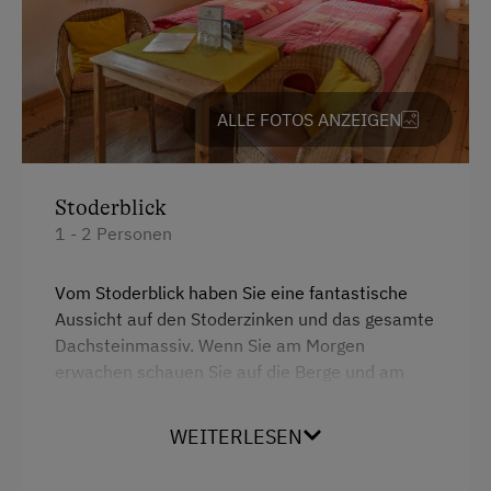
Vegetarische Küche
Vollwert/Biokost
Wellnessküche
ALLE FOTOS ANZEIGEN
eigene Trinkwasserquelle
Österreichische Spezialitäten
Stoderblick
Übernachtung mit Frühstück
1 - 2 Personen
Service
Vom Stoderblick haben Sie eine fantastische
Transfer Bahnhof
Aussicht auf den Stoderzinken und das gesamte
Dachsteinmassiv. Wenn Sie am Morgen
Willkommensgetränk
erwachen schauen Sie auf die Berge und am
Abend sehen Sie die Sonne untergehen.
Internet
WEITERLESEN
Der Stoderblick ist ein gemütliches
Kostenloses Internet
Doppelzimmer, auf Anfrage ist ein zusätzliches