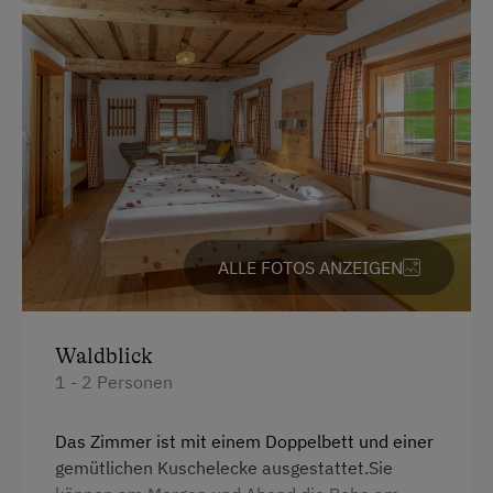
Radunterstellmöglichkeit
Am Betrieb
Ab-Hof-Verkauf
Bauernstube
Familienanschluss
Garten/Wiese
ALLE FOTOS ANZEIGEN
Hausgarten
Hofeigene Produkte
Waldblick
Kreativangebot
1 - 2 Personen
Mithilfe am Hof
Das Zimmer ist mit einem Doppelbett und einer
Pauschalangebote
gemütlichen Kuschelecke ausgestattet.Sie
Schwimmteich