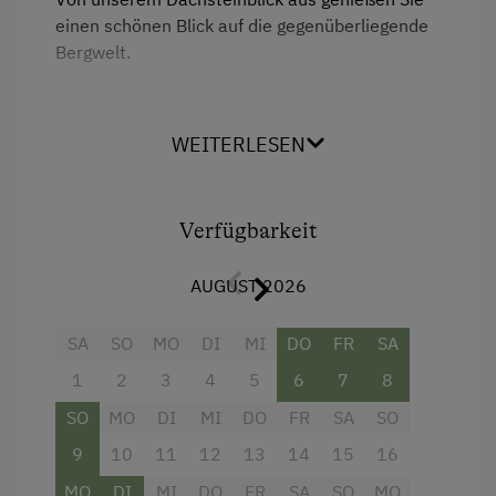
einen schönen Blick auf die gegenüberliegende
Winterritte
Bergwelt.
Wintersport
Ausstattung
Wellnessangebote
WEITERLESEN
Aussicht auf eine Berglandschaft
Außenschwimmbecken
Dusche
Bachblütentherapie
Verfügbarkeit
Fernseher
Massage
AUGUST 2026
Haarföhn
Sauna
Handtücher
SA
SO
MO
DI
MI
DO
FR
SA
Seminar-Dienstleistungen
Kühlschrank
1
2
3
4
5
6
7
8
Seminarraum
Haupthaus
SO
MO
DI
MI
DO
FR
SA
SO
Doppelbett
9
10
11
12
13
14
15
16
Zusätzliche Ausstattungsmerkmale
MO
DI
MI
DO
FR
SA
SO
MO
Einzelbett