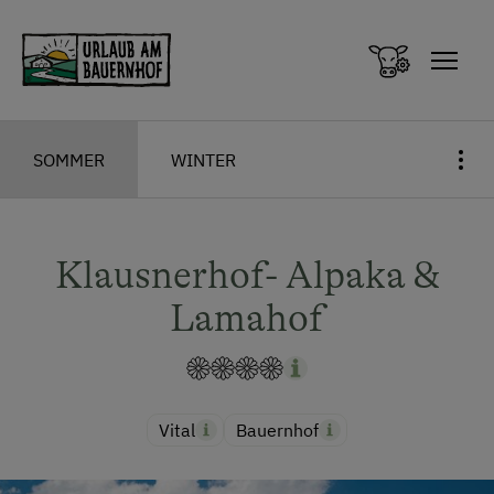
Zum Inhalt springen (Alt+0)
Zum Hauptmenü springen (Alt+1)
SOMMER
WINTER
Klausnerhof- Alpaka &
Lamahof
Vital
Bauernhof