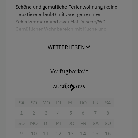
Schöne und gemütliche Ferienwohnung (keine
Haustiere erlaubt) mit zwei getrennten
Zusätzliche Ausstattungsmerkmale
Schlafzimmern und zwei Mal Dusche/WC.
Aktivurlaub
Gemütlicher Wohnbereich mit Küche und
Sitzgarnitur sowie einer kleinen Couch,
Wandern
Holzboden, teilweise Vollholzmöbel, TV in jedem
WEITERLESEN
Badeurlaub
Zimmer, beide Doppelzimmer verfügen über ein
eigenes Bad mit Dusche und WC, alle Zimmer
Urlaub für Familien
mit Balkon, ideal für 2 oder 4 Erwachsene oder
Verfügbarkeit
2 Erwachsene und 1-2 Kinder
Familienfreundliche Unterkünfte
Besondere Unterkünfte
Bio-Heumilch, Eier, Brötchenservive, Gitterbett
AUGUST 2026
auf Anfrage (keine Verpflegung).
Erbhöfe
SA
SO
MO
DI
MI
DO
FR
SA
Ausstattung
1
2
3
4
5
6
7
8
SO
MO
DI
MI
DO
FR
SA
SO
4 Plattenherd
9
10
11
12
13
14
15
16
Backofen