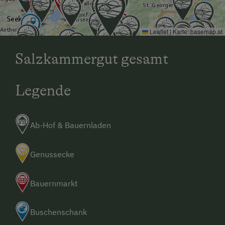
Leaflet
|
Karte:
basemap.at
Salzkammergut gesamt
Legende
Ab-Hof & Bauernladen
Genussecke
Bauernmarkt
Buschenschank