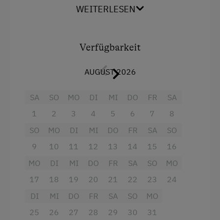
WEITERLESEN
Ausstattung
Balkon/Terrasse
Verfügbarkeit
Dusche
AUGUST 2026
Handtücher
Haarföhn
SA
SO
MO
DI
MI
DO
FR
SA
1
2
3
4
5
6
7
8
Fernseher
SO
MO
DI
MI
DO
FR
SA
SO
Gitterbett
9
10
11
12
13
14
15
16
Backofen
MO
DI
MI
DO
FR
SA
SO
MO
Mikrowelle
17
18
19
20
21
22
23
24
Toaster
DI
MI
DO
FR
SA
SO
MO
Wasserkocher
25
26
27
28
29
30
31