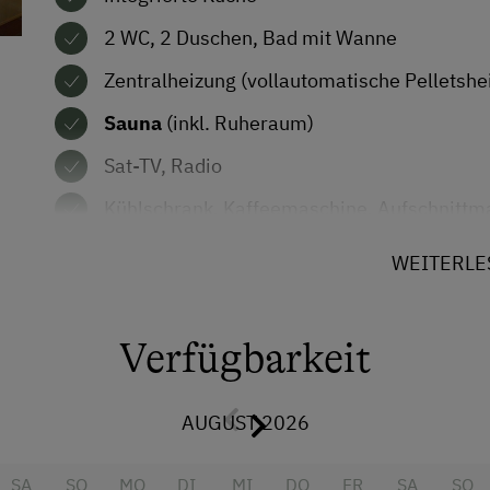
Wandern
2 WC, 2 Duschen, Bad mit Wanne
Wintersport
Zentralheizung (vollautomatische Pelletshe
Sauna
(inkl. Ruheraum)
Sat-TV, Radio
Kühlschrank, Kaffeemaschine, Aufschnittma
Waschmaschine, Geschirrspüler
WEITERLE
Großräumig eingezäunte Liegewiese mit Kind
Gartenmöbel, Liegestühle...
Verfügbarkeit
Ausstattung
AUGUST 2026
Aussicht auf eine
Bettwäsche
Berglandschaft
Ort gemiet
SA
SO
MO
DI
MI
DO
FR
SA
SO