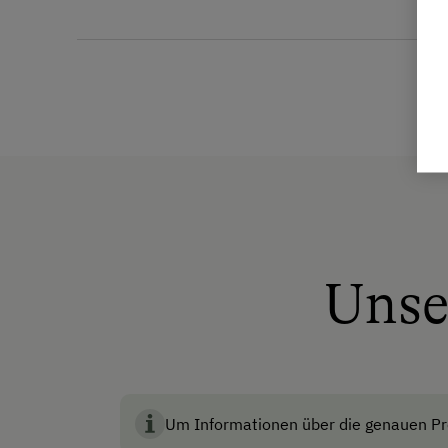
Allgemeine Ausstattung
Brunnen vor der Hütte
Dusche/Bad/WC
Fließwasser
Haustiere erlaubt
Haustiergerecht
Unse
Multimedia (Sat-TV)
Nichtraucherzimmer
Anfahrtsmöglichkeiten
Um Informationen über die genauen Pre
Auto