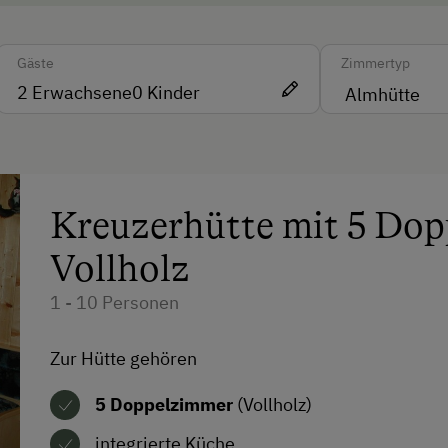
tel
Freizeitaktivitäten am Betrieb
Gäste
Zimmertyp
und in der Umgebung
2
Erwachsene
0
Kinder
Almausflüge
rachen
Almwandern
Bergtouren
Kreuzerhütte mit 5 Dop
Klettern
Vollholz
Kletterwald
1 - 10 Personen
Skifahren
Skilehrer
Zur Hütte gehören
Skilift
5 Doppelzimmer
(Vollholz)
Sommerrodelbahn
integrierte Küche