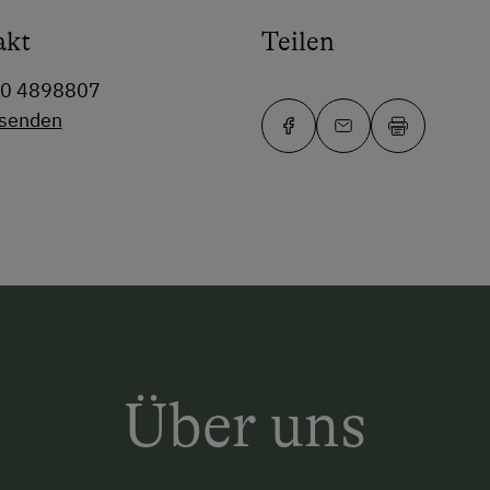
akt
Teilen
60 4898807
 senden
Über uns