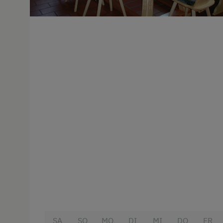
SA
SO
MO
DI
MI
DO
FR