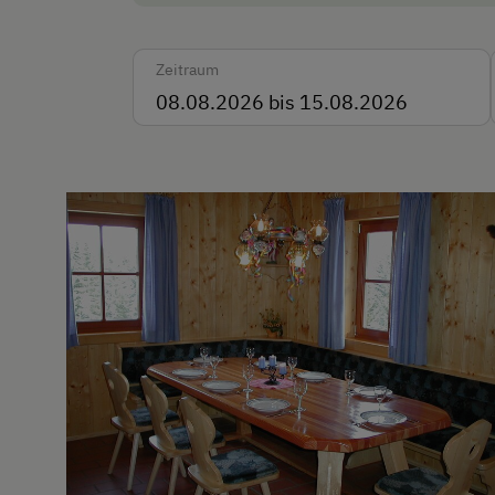
Akzeptierte Zahlungsmit
Zeitraum
Barzahlung
Vor Ort gesprochene Sp
Deutsch
Parken
Kostenlose Parkplätze
Unterkunftsart
Für max. 10 Personen
Klassische Almhütte