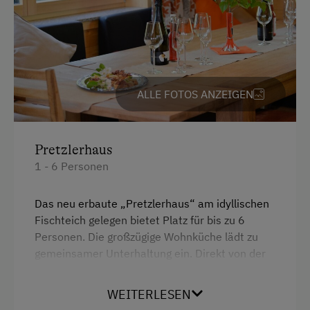
Hausgarten
Hofeigene Produkte
Pirschgang
Schnapsbrennerei
ALLE FOTOS ANZEIGEN
Schnapsverkostung
Schwimmteich
Pretzlerhaus
1 - 6 Personen
Kinder-Ausstattung
Kinder sind willkommen
Das neu erbaute „Pretzlerhaus“ am idyllischen
Fischteich gelegen bietet Platz für bis zu 6
Kinderspielplatz
Personen. Die großzügige Wohnküche lädt zu
gemeinsamer Unterhaltung ein. Direkt von der
Ausstattung der Wohneinheit
Küche aus sieht man die Pferde bei der Arbeit
am Reitplatz. Das Ferienhaus verfügt über 2
Bettwäsche vorhanden
WEITERLESEN
Doppelzimmer, 2 Bäder und eine offene Galerie