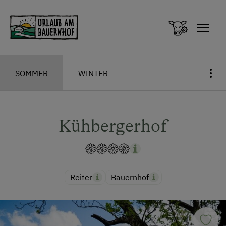
Zum Inhalt springen (Alt+0)
Zum Hauptmenü springen (Alt+1)
SOMMER
WINTER
Kühbergerhof
Reiter
Bauernhof