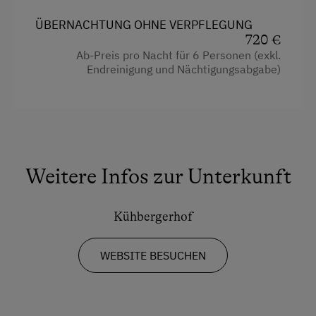
Übernachtung mit Frühstück
ÜBERNACHTUNG OHNE VERPFLEGUNG
Kaffeemaschine
720 €
Mikrowelle
Ab-Preis pro Nacht für 6 Personen (exkl.
Internet
Endreinigung und Nächtigungsabgabe)
Reinigungsausstattung in der Wohnung
WiFi
Toaster
Freizeitaktivitäten am Betrieb und in der
Wasserkocher
Umgebung
Wlan
Almausflüge
Weitere Infos zur Unterkunft
Kühlschrank
Almwandern
Küche
Kühbergerhof
Badesee
Neubau
Bergtouren
WEBSITE BESUCHEN
Doppelbett
Bogenschießen
Einstellmöglichkeit für Gastpferde