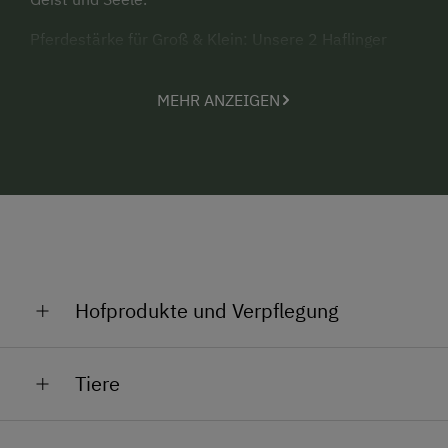
Pferdestärke für Groß & Klein: Unsere 2 Haflinger
Sunny und Whisky freuen sich über den Besuch von
Kindern am Hof. Erste Reitversuche können
MEHR ANZEIGEN
unternommen werden. Der Red Bull Ring bietet eine
tolle Abwechslung für alle Motorsportbegeisterten
und liegt nur 15 Autominuten von unserem Hof
entfernt.
Hofprodukte und Verpflegung
"Iss, was gar ist! Trink, was klar ist!"
Tiere
Unter diesem Motto bieten wir unseren Gästen
selbstgemachte Fleischspezialitäten vom
"Schwärmt die Biene schon im Mai, gibt es ganz
Wollschwein und vom Wild an. Um Probleme mit der