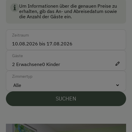
Um Informationen über die genauen Preise zu
Bus
erhalten, gib das An- und Abreisedatum sowie
die Anzahl der Gäste ein.
Taxi
Zug
Zeitraum
Akzeptierte Zahlungsmittel
Gäste
Barzahlung
2
Erwachsene
0
Kinder
Vor Ort gesprochene Sprachen
Zimmertyp
Deutsch
Englisch
SUCHEN
Parken
Kostenlose Parkplätze