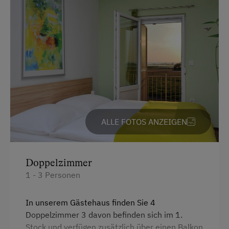
Radunterstellmöglichkeit
Am Betrieb
Ab-Hof-Verkauf
Familienanschluss
Garten/Wiese
Hausgarten
ALLE FOTOS ANZEIGEN
Hofeigene Produkte
Weinverkostung
Doppelzimmer
1 - 3 Personen
Kinder-Ausstattung
Kinder sind willkommen
In unserem Gästehaus finden Sie 4
Doppelzimmer 3 davon befinden sich im 1.
Stock und verfügen zusätzlich über einen Balkon
Ausstattung der Wohneinheit