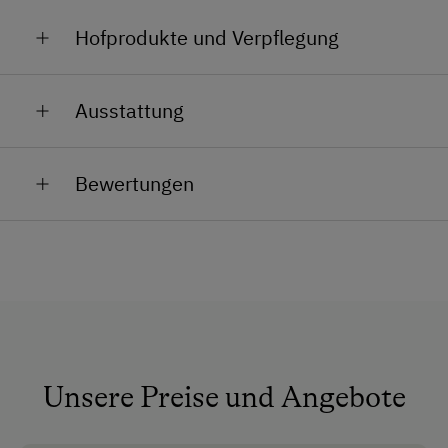
Hofprodukte und Verpflegung
Wein, Traubensaft, Sekt nach Champagnermethode,
Ausstattung
Schnaps, selbstgebackenes Brot
Allgemeine Ausstattung
Bewertungen
Aufenthaltsraum
Garten
Klimaanlage
Nichtraucherzimmer
Rollstuhlzugang
Unsere Preise und Angebote
Anfahrtsmöglichkeiten
Auto