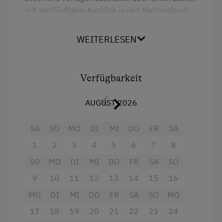
mit weitläufigem Ausblick in den Nationalpark.
Bettwäsche vorhanden
Ein Doppelzimmer befindet sich im Hof und ist
ebenerdig zu begehen.
Brötchenservice
WEITERLESEN
Ferienwohnung mit Frühstück
Ausstattung
Geschirr vorhanden
Verfügbarkeit
Doppelbett (Kingsize)
Kaffeemaschine
AUGUST 2026
Ausziehcouch
Terrasse
SA
SO
MO
DI
MI
DO
FR
SA
Waschmaschine
1
2
3
4
5
6
7
8
Verpflegung
SO
MO
DI
MI
DO
FR
SA
SO
Frühstück vom Buffett
9
10
11
12
13
14
15
16
Übernachtung mit Frühstück
MO
DI
MI
DO
FR
SA
SO
MO
17
18
19
20
21
22
23
24
Freizeitaktivitäten am Betrieb und in der