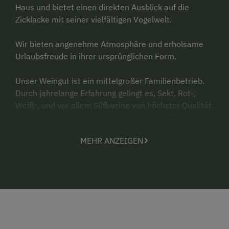
Haus und bietet einen direkten Ausblick auf die
Zicklacke mit seiner vielfältigen Vogelwelt.
Wir bieten angenehme Atmosphäre und erholsame
Urlaubsfreude in ihrer ursprünglichen Form.
Unser Weingut ist ein mittelgroßer Familienbetrieb.
Durch jahrelange Erfahrung gelingt es, Sekt, Rot-,
Weiß-, und vor allem Süßweine von höchster Qualität
zu produzieren. Gerne haben Sie während Ihres
Aufenthalts in unserem Gästehaus die Möglichkeit,
MEHR ANZEIGEN
unsere Weine bei einer kommentierten
Weinverkostung kennen zu lernen.
Wir freuen uns auf Ihren Besuch!
Familie Fleischhacker