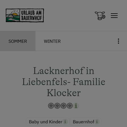
Zum Inhalt springen (Alt+0)
Zum Hauptmenü springen (Alt+1)
SOMMER
WINTER
Lacknerhof in
Liebenfels- Familie
Klocker
Baby und Kinder
Bauernhof