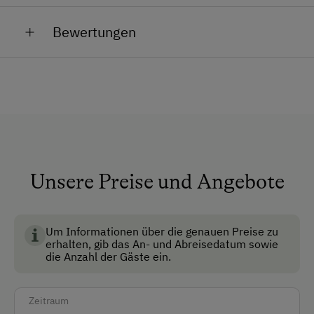
Allgemeine Ausstattung
Stall, bis zum eigenen Pflegetier im Urlaub - bei uns
Bewertungen
ist alles möglich.
Aufenthaltsraum
Fernsehraum
Garten
Keine Haustiere erlaubt
Anfahrtsmöglichkeiten
Unsere Preise und Angebote
Auto
Bus
Um Informationen über die genauen Preise zu
Taxi
erhalten, gib das An- und Abreisedatum sowie
die Anzahl der Gäste ein.
Zug
Zeitraum
Akzeptierte Zahlungsmittel