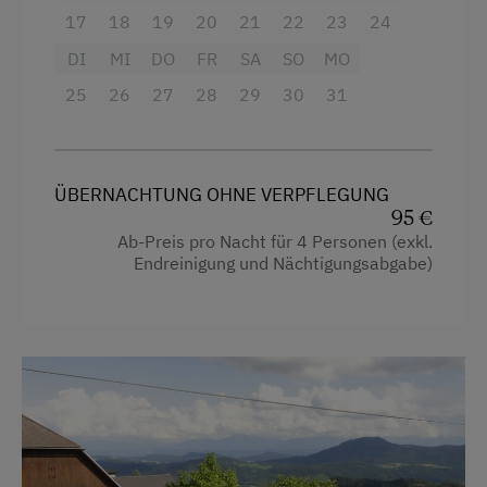
17
18
19
20
21
22
23
24
Bergluft und die Aussicht genießen können.
Profitieren Sie außerdem von kostenfreiem
DI
MI
DO
FR
SA
SO
MO
WLAN, einem Radio und Zugang zu unserem
25
26
27
28
29
30
31
schönen Garten und dem exklusiven privaten
Pool – perfekt für entspannte Stunden nach
einem ereignisreichen Tag. Ein Kinderbett kann
auf Anfrage bereitgestellt werden.
ÜBERNACHTUNG OHNE VERPFLEGUNG
95 €
Ab-Preis pro Nacht für 4 Personen (exkl.
Ausstattung
Endreinigung und Nächtigungsabgabe)
4 Plattenherd
Radio
Aussicht auf eine Berglandschaft
Backofen
Balkon/Terrasse