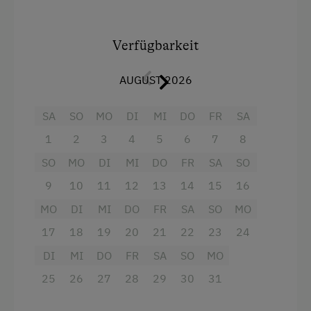
Wlan
Betreten Sie Ihre private Rückzugsoase durch
Haupthaus
einen eigenen Eingang. Das Herzstück der
Wohnung bildet die großzügige, frisch renovierte
Verfügbarkeit
Doppelbett (Kingsize)
Wohnküche. Hier trifft modernes Design auf
alpine Gemütlichkeit. Nehmen Sie Platz an der
Einzelbett
AUGUST 2026
einladenden Eckbank und genießen Sie Ihre
Mahlzeiten. Die voll ausgestattete Küche lässt
SA
SO
MO
DI
MI
DO
FR
SA
keine Wünsche offen: Freuen Sie sich auf einen
1
2
3
4
5
6
7
8
4-Platten-Herd, Backofen, Mikrowelle,
Spülmaschine, Kühlschrank, Toaster,
SO
MO
DI
MI
DO
FR
SA
SO
Wasserkocher und eine umfangreiche
9
10
11
12
13
14
15
16
Küchenausstattung. Vom charmanten
MO
DI
MI
DO
FR
SA
SO
MO
Südbalkon aus schweift Ihr Blick über unseren
idyllischen Hof und die atemberaubende
17
18
19
20
21
22
23
24
Berglandschaft – perfekt für entspannte
DI
MI
DO
FR
SA
SO
MO
Morgenstunden oder laue Abende.
25
26
27
28
29
30
31
Die Wohnung bietet zwei separate, gemütliche
Schlafzimmer. Beide mit komfortablen Betten