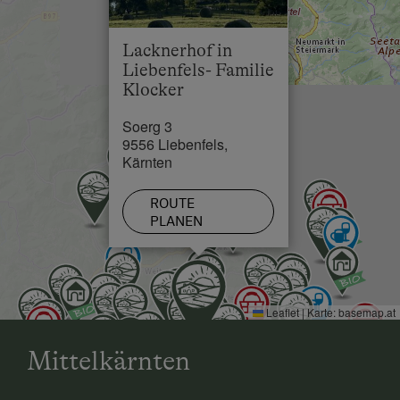
Toilette
freuen uns schon auf euren Besuch!
Wasserkocher
Lacknerhof in
Liebenfels- Familie
Haupthaus
Klocker
Doppelbett (Kingsize)
Soerg 3
Stockbett
9556 Liebenfels,
Kärnten
ROUTE
PLANEN
Leaflet
|
Karte:
basemap.at
Mittelkärnten