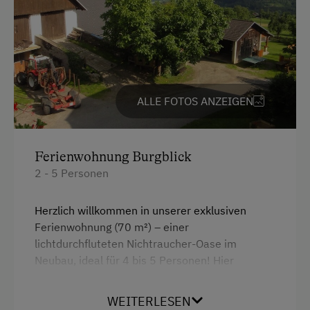
Dusche
Fernseher
Garten
Haarföhn
ALLE FOTOS ANZEIGEN
Handtücher
Kinderbett
Ferienwohnung Burgblick
Toaster
2 - 5 Personen
Toilette
Wasserkocher
Herzlich willkommen in unserer exklusiven
Ferienwohnung (70 m²) – einer
Küchenausstattung
lichtdurchfluteten Nichtraucher-Oase im
Neubau, ideal für 4 bis 5 Personen! Hier
Kühlschrank
erwartet Sie ein luxuriöses Urlaubserlebnis mit
Privater Pool
allem Komfort.
WEITERLESEN