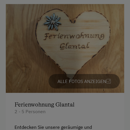
Dusche
Zusätzliche Ausstattungsmerkmale
Fernseher
Aktivurlaub
Garten
Wandern
Gitterbett
Geführte Wanderungen
Haarföhn
Reiten
Handtücher
Ponyreiten
Kinderbett
Badeurlaub
Mikrowelle
ALLE FOTOS ANZEIGEN
Angeln
Toaster
Bäuerliches Handwerk
Toilette
Ferienwohnung Glantal
Mithilfe am Hof
Wasserkocher
2 - 5 Personen
Aktivurlaub Winter
Kochnische
Skifahren
Entdecken Sie unsere geräumige und