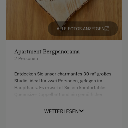
Familienanschluss
Garten/Wiese
Hausgarten
ALLE FOTOS ANZEIGEN
Mithilfe am Hof
Obstgarten
Apartment Bergpanorama
Schlafen im Heu
2 Personen
Spielgefährten
Entdecken Sie unser charmantes 30 m² großes
Studio, ideal für zwei Personen, gelegen im
Kinder-Ausstattung
Haupthaus. Es erwartet Sie ein komfortables
Baby- und Kleinkinderausstattung
Queensize-Doppelbett und ein gemütlicher
Sitzbereich mit Eckbank. Im voll ausgestatteten
Kinder sind willkommen
Küchenbereich finden Sie alles, was Sie für Ihre
WEITERLESEN
Kinderspielplatz
Selbstversorgung benötigen: einen Kühlschrank,
Mikrowelle, Toaster und Wasserkocher. Das
Spielzeug