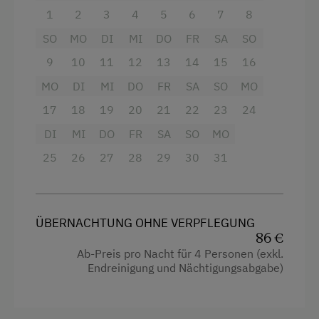
kostenfreies WLAN zur Verfügung. Das
1
2
3
4
5
6
7
8
Nordic Walking
attraktive Badezimmer begeistert mit einer
SO
MO
DI
MI
DO
FR
SA
SO
erfrischenden Dusche und einem Haartrockner;
Ponyreiten
frische Handtücher liegen selbstverständlich
9
10
11
12
13
14
15
16
Reiten
bereit. Ein besonderes Highlight ist der Zugang
MO
DI
MI
DO
FR
SA
SO
MO
zu Ihrem privaten Pool sowie der idyllische
Skifahren
17
18
19
20
21
22
23
24
Gartenbereich, die exklusiv zu Ihrem Apartment
Tennisplatz
gehören und pure Entspannung versprechen.
DI
MI
DO
FR
SA
SO
MO
Auf Wunsch stellen wir Ihnen gerne ein
Tischtennis
25
26
27
28
29
30
31
Kinderbett zur Verfügung. Erleben Sie
Wandern
unvergessliche Momente in diesem
einzigartigen Ambiente!
Wintersport
ÜBERNACHTUNG OHNE VERPFLEGUNG
86 €
Ausstattung
Wellnessangebote
Ab-Preis pro Nacht für 4 Personen (exkl.
Endreinigung und Nächtigungsabgabe)
4 Plattenherd
Außenschwimmbecken
Radio
Pool