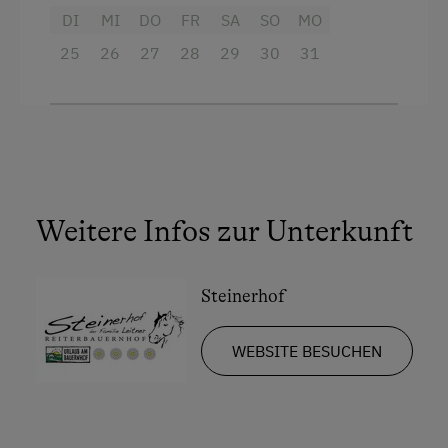
DI
MI
DO
FR
SA
SO
MO
25
26
27
28
29
30
31
Weitere Infos zur Unterkunft
Steinerhof
WEBSITE BESUCHEN