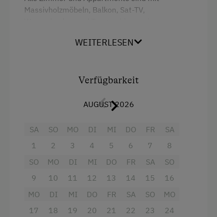
Massivholzmöbeln, Balkon, Sat-TV,
Wasserkocher und Teegeschirr sowie
WLAN ausgestattet.
WEITERLESEN
Selbstverständlich verfügen alle Zimmer über
ein eigenes Badezimmer und WC.
Verfügbarkeit
Unsere Ferienwohnungen verfügen zusätzlich
über eine Wohnküche.
AUGUST 2026
NF pro Person € 35,- / HP 43,-. Die
Babypauschale beträgt einmalig € 10,- bis zum
SA
SO
MO
DI
MI
DO
FR
SA
1. Geburtstag.
1
2
3
4
5
6
7
8
Haustiere sind bei uns leider keine erlaubt!
SO
MO
DI
MI
DO
FR
SA
SO
9
10
11
12
13
14
15
16
Ausstattung
MO
DI
MI
DO
FR
SA
SO
MO
Doppelbett (Kingsize)
17
18
19
20
21
22
23
24