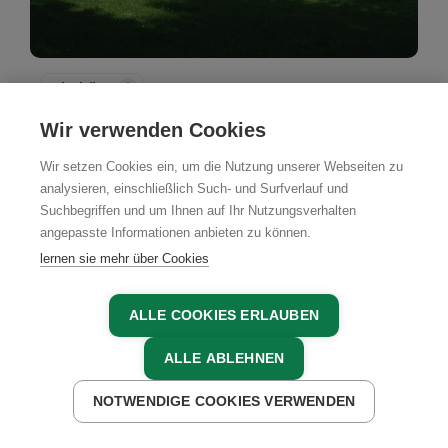
Almhütte
Podolerhof - Hüttenurlaub
Wir verwenden Cookies
St. Lambrecht, Murau, Steiermark
Wir setzen Cookies ein, um die Nutzung unserer Webseiten zu
analysieren, einschließlich Such- und Surfverlauf und
Suchbegriffen und um Ihnen auf Ihr Nutzungsverhalten
angepasste Informationen anbieten zu können.
JETZT BUCHEN
lernen sie mehr über Cookies
ALLE COOKIES ERLAUBEN
ALLE ABLEHNEN
NOTWENDIGE COOKIES VERWENDEN
JETZT ANFRAGEN