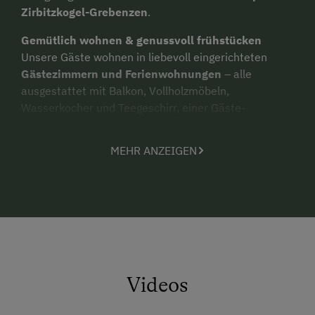
Zirbitzkogel-Grebenzen
.
Gemütlich wohnen & genussvoll frühstücken
Unsere Gäste wohnen in liebevoll eingerichteten
Gästezimmern und Ferienwohnungen
– alle
ausgestattet mit Balkon, Vollholzmöbeln,
Wasserkocher und Teegeschirr, einer Gäste-
Informationsmappe sowie einem modernen
Badezimmer.
MEHR ANZEIGEN
Für Ihr leibliches Wohl ist bestens gesorgt: Die
Bäuerin verwöhnt Sie täglich mit einem
reichhaltigen
Spezialfrühstück
– regional, hausgemacht und mit
Liebe zubereitet. Besonders beliebt ist auch unser
Kaffee- und Kuchenangebot am Nachmittag
, das
zum Verweilen und Genießen einlädt.
Spiel, Spaß & Tiere für Kinder
Videos
Bei uns fühlen sich auch die kleinen Gäste rundum
wohl: Ein
großer Spielplatz
mit Riesentrampolin,