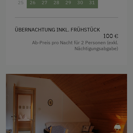
Übernachtung mit Frühstück
25
26
27
28
29
30
31
Übernachtung mit Halbpension
Service
ÜBERNACHTUNG INKL. FRÜHSTÜCK
100 €
Transfer Bahnhof
Ab-Preis pro Nacht für 2 Personen (exkl.
Nächtigungsabgabe)
Internet
WiFi
Freizeitaktivitäten am Betrieb und in der
Umgebung
Badesee
Einstellmöglichkeit für Gastpferde
Eisstockschießen