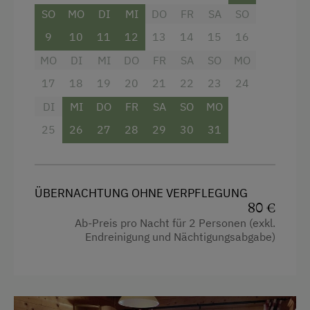
Haustiere sind bei uns leider keine erlaubt!
SO
MO
DI
MI
DO
FR
SA
SO
9
10
11
12
13
14
15
16
Ausstattung
MO
DI
MI
DO
FR
SA
SO
MO
Doppelbett (Kingsize)
17
18
19
20
21
22
23
24
DI
MI
DO
FR
SA
SO
MO
25
26
27
28
29
30
31
ÜBERNACHTUNG OHNE VERPFLEGUNG
80 €
Ab-Preis pro Nacht für 2 Personen (exkl.
Endreinigung und Nächtigungsabgabe)