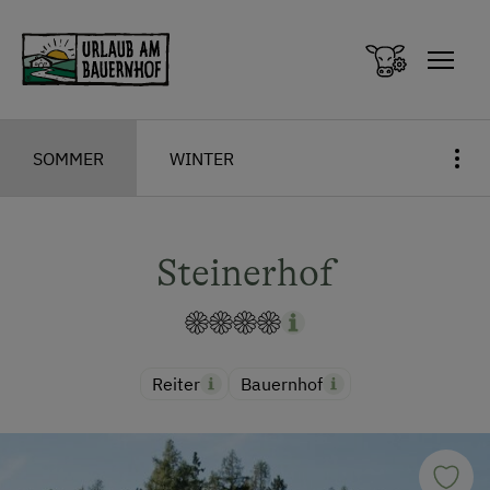
Zum Inhalt springen (Alt+0)
Zum Hauptmenü springen (Alt+1)
SOMMER
WINTER
Steinerhof
Reiter
Bauernhof