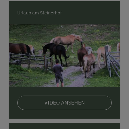
Tischtennis und viel Platz zum Toben sorgt für
Abenteuer. Unsere
Streicheltiere
– Hasen, Katzen
Urlaub am Steinerhof
und freilaufende Hühner – freuen sich auf neugierige
Kinderhände und viele Streicheleinheiten.
Pferdeglück für Groß & Klein
Wenn es ums Reiten geht, sind
Anna und Georg
eure
Ansprechpartner. Unsere gut ausgebildeten
Haflinger und Warmblutpferde
freuen sich auf alle
Reitbegeisterten – ob Anfänger oder
Fortgeschrittene.
Reitunterricht gibt’s bei uns mit Herz und Fachwissen:
•
Einsteiger
starten an der Longe und lernen den
Umgang mit dem Pferd – vom Putzen bis zum Satteln.
•
Fortgeschrittene
erhalten qualifizierten
VIDEO ANSEHEN
Reitunterricht auf unserem
großzügigen Reitplatz
(20 × 60 m)
und in unserer
modernen Reithalle
.
• Für
Genießer
gibt’s herrliche Ausritte durch die
umliegende Natur.