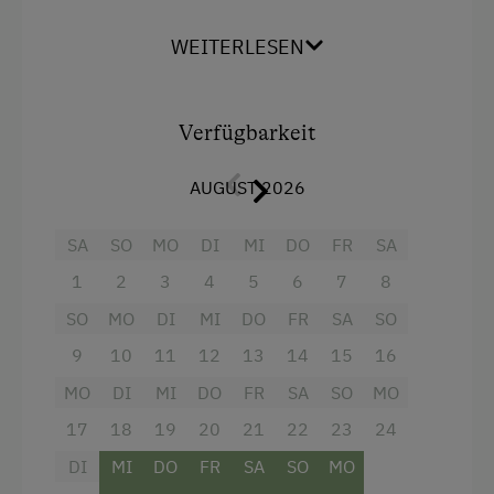
und eine Gästemappe mit Prospekten aus der
Kinder sind willkommen
Region.
WEITERLESEN
Internetzugang über WLAN ist in jedem unserer
Kinderspielplatz
Zimmer vorhanden.
Spielzeug
Verfügbarkeit
Die Babypauschale beträgt einmalig € 10,- bis
Spielzimmer
zum 1. Geburtstag.
AUGUST 2026
Kinder erhalten eine Ermäßigung bis zum 12.
Verpflegung
Geburtstag!
SA
SO
MO
DI
MI
DO
FR
SA
Bäuerliche Küche
Haustiere sind bei uns leider keine erlaubt!
1
2
3
4
5
6
7
8
Internationale Küche
SO
MO
DI
MI
DO
FR
SA
SO
Regionale Spezialitäten
9
10
11
12
13
14
15
16
Ausstattung
Vegetarische Küche
MO
DI
MI
DO
FR
SA
SO
MO
Doppelbett (Kingsize)
Vollwert/Biokost
17
18
19
20
21
22
23
24
Ausziehcouch
Österreichische Spezialitäten
DI
MI
DO
FR
SA
SO
MO