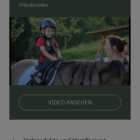
Urlaubsvideo
Ob Reiterurlaub mit der Familie oder eine Auszeit
voller besonderer Erlebnisse – der Steinerhof ist ein
Ort, der alle Sinne anspricht und unvergessliche
Erinnerungen schafft.
Wir freuen uns, euch bald bei uns willkommen zu
heißen!
eure Familie Leitner
VIDEO ANSEHEN