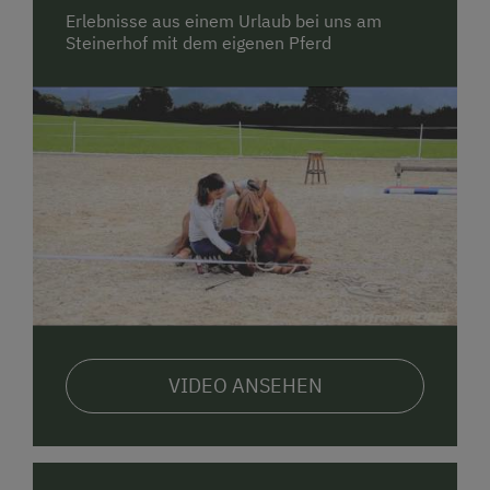
Erlebnisse aus einem Urlaub bei uns am
•
Unser GeheimTIPP:
Wer mit seinem Pferd noch
Steinerhof mit dem eigenen Pferd
mehr erleben will, entdeckt beim
Natural
Horsemanship vom Boden aus, wie auch
vom Sattel,
ganz neue Wege der Kommunikation und
Partnerschaft.
Preise 2025
für Reitstunden:
Longe (30 Minuten): € 24,-
1 Bahnstunde (50 Minuten): € 29,-
1 Stunde Ausritt (60 Minuten): € 29,-
2 Stunden Ausritt: € 58,-
VIDEO ANSEHEN
1h Horse-man-ship: € 30,-
Für unsere Hausgäste gibt es 7 % Ermäßigung auf
Reitstunden