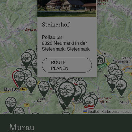
Schwimmbad in 5 km
See / Teich in 5 km
Steinerhof
Skilift in 15 km
Pöllau 58
Loipe in 15 km
8820 Neumarkt in der
Steiermark, Steiermark
ROUTE
PLANEN
Leaflet
|
Karte:
basemap.at
Murau