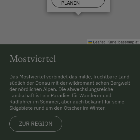
Leihrodeln
PLANEN
Liegewiese
Nationalpark
Naturpark
Leaflet
|
Karte:
basemap.at
Nordic Walking
Mostviertel
Radwege
Reiten
Das Mostviertel verbindet das milde, fruchtbare Land
Rodelbahn in der Nähe
südlich der Donau mit der wildromantischen Bergwelt
der nördlichen Alpen. Die abwechslungsreiche
Schneeschuhwanderung
Landschaft ist ein Paradies für Wanderer und
Radfahrer im Sommer, aber auch bekannt für seine
Seezugang
Skigebiete rund um den Ötscher im Winter.
Skibusnähe
ZUR REGION
Skifahren
Skilehrer