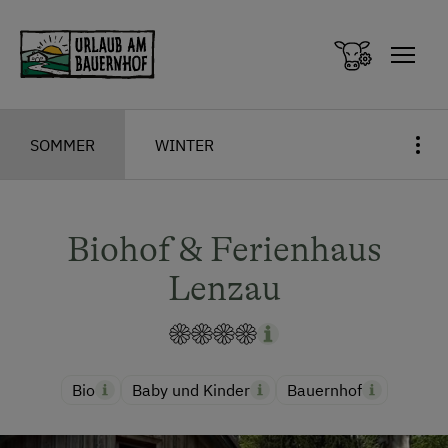
Zum Inhalt springen (Alt+0)
Zum Hauptmenü springen (Alt+1)
SOMMER
WINTER
Biohof & Ferienhaus
Lenzau
Bio
Baby und Kinder
Bauernhof