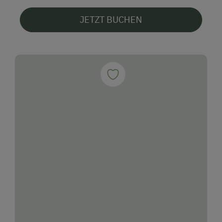
Romantikurlaub zu zweit
JETZT BUCHEN
Flitterwochen am Bauernhof
Gesundheitsurlaub
Bewegung
Ernährung & Heilfasten
Nachhaltiger Urlaub
Urlaub ohne Auto
Besondere Unterkünfte
Historische Höfe
Musikerhöfe
Allergikerhöfe
Urlaub mit Hund