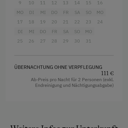
Backofen
9
10
11
12
13
14
15
16
Ferienwohnung ebenerdig
MO
DI
MI
DO
FR
SA
SO
MO
Dusche
Geschirr vorhanden
17
18
19
20
21
22
23
24
Fernseher
Geschirrspüler
DI
MI
DO
FR
SA
SO
MO
Garten
Kaffeemaschine
25
26
27
28
29
30
31
Handtücher
Mikrowelle
Kinderbett
Terrasse
Mikrowelle
ÜBERNACHTUNG OHNE VERPFLEGUNG
Waschmaschine
111 €
Toaster
Ab-Preis pro Nacht für 2 Personen (exkl.
Zentralheizung
Endreinigung und Nächtigungsabgabe)
Küche
Verpflegung
Küchenausstattung
Ohne Verpflegung
Doppelbett (Kingsize)
Einzelbett
Service