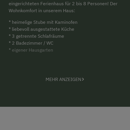
eingerichteten Ferienhaus für 2 bis 8 Personen! Der
Wohnkomfort in unserem Haus:
* heimelige Stube mit Kaminofen
* liebevoll ausgestattete Küche
* 3 getrennte Schlafräume
* 2 Badezimmer / WC
* eigener Hausgarten
Spielplatz mit kreativem Sandhaufen, Go-Kart,
Hangrutsche und Trampolin. Eine Blockhütte zum
MEHR ANZEIGEN
gemütlichen Verweilen im Garten. Spüren und
erleben Sie unseren Bauernhof in all seinen
bezaubernden Facetten. Genießen Sie Produkte
frisch von unserem Hof. Lassen Sie los, atmen Sie
durch! Die kinderfreundlichen Einrichtungen, unsere
Tiere sowie die Abwechslung unserer Angebote
lassen Ihren Urlaub zu einem unvergesslichen