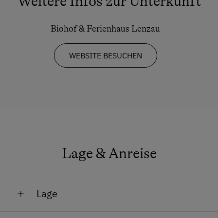
Weitere Infos zur Unterkunft
Transfer Bahnhof
Biohof & Ferienhaus Lenzau
Internet
WEBSITE BESUCHEN
Internet-Surfstation
Freizeitaktivitäten am Betrieb und in der
Umgebung
Almausflüge
Almwandern
Badesee
Lage & Anreise
Bergtouren
Bogenschießen
Lage
E-Bike-Verleih
Absolute Alleinlage