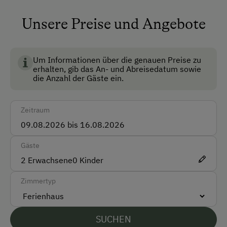
Haustiergerecht
Unsere Preise und Angebote
BIO AUSTRIA steht für kontrolliert biologische
Mitnahme von Hunden erlaubt
Landwirtschaft in Österreich und garantiert höchste
Rollstuhlzugang
Standards für Umwelt, Tierwohl und
Um Informationen über die genauen Preise zu
erhalten, gib das An- und Abreisedatum sowie
Lebensmittelqualität.
die Anzahl der Gäste ein.
Anfahrtsmöglichkeiten
Auto
Zeitraum
Bus
Gäste
Akzeptierte Zahlungsmittel
2
Erwachsene
0
Kinder
Barzahlung
Zimmertyp
Überweisung / SEPA
Vor Ort gesprochene Sprachen
SUCHEN