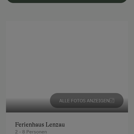
Deutsch
Englisch
Parken
Kostenlose Parkplätze
Am Betrieb
Ab-Hof-Verkauf
Butter rühren
Garten/Wiese
ALLE FOTOS ANZEIGEN
Hausgarten
Hofeigene Produkte
Ferienhaus Lenzau
Obstgarten
2 - 8 Personen