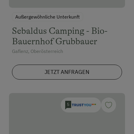
Bäuerliches Handwerk
Außergewöhnliche Unterkunft
Mithilfe am Hof
Sebaldus Camping - Bio-
Aktivurlaub Winter
Bauernhof Grubbauer
Skifahren
Gaflenz, Oberösterreich
An der Skipiste
Bus zur Skipiste
JETZT ANFRAGEN
Sanfter Winter
Langlaufen
Skibus zur Loipe
5
Schneeschuhwandern
Geführte Schneeschuhwanderungen
Skitouren