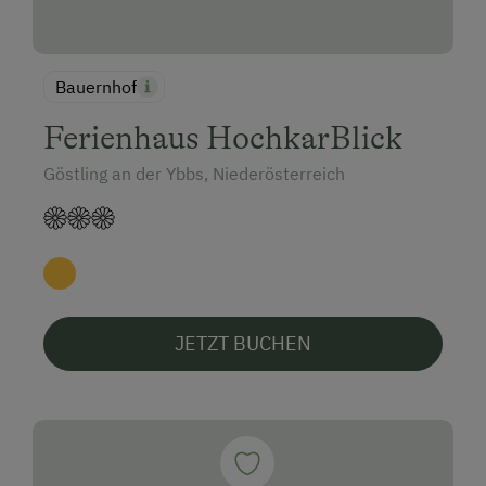
Hund erlaubt
Pirschgang
Bauernhof
Ferienhaus HochkarBlick
Göstling an der Ybbs, Niederösterreich
JETZT BUCHEN