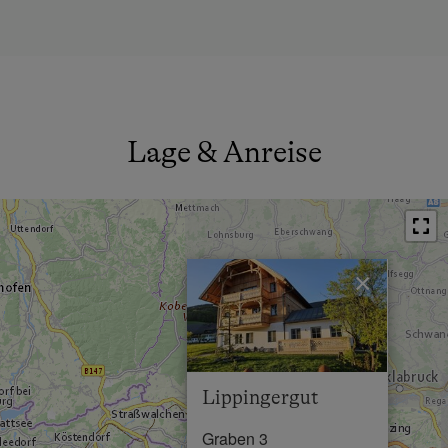
Küche
Wlan
Küchenausstattung
Neubau
Lage & Anreise
Doppelbett (Kingsize)
×
Lippingergut
Graben 3