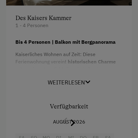
Backofen
Des Kaisers Kammer
Wasserkocher
1 - 4 Personen
Toaster
Bis 4 Personen | Balkon mit Bergpanorama
Küche
Hochgeschwindigkeits-Internetanschluss
Kaiserliches Wohnen auf Zeit: Diese
Ferienwohnung vereint
historischen Charme
Wlan
mit modernstem Schlafkomfort. Zwei
Küchenausstattung
Doppelbetten für insgesamt vier Personen,
WEITERLESEN
französische Balkone mit kunstvoller
Verbundene Zimmer
Schmiedeeisen-Brüstung und freiem Blick auf
das Bergpanorama – das ist Urlaub wie ihn
Neubau
Franz Josef sich gewünscht hätte. Ein Fernrohr
Verfügbarkeit
Stockbett
auf dem Balkon rückt Bleckwand & Co. ganz
nah.
AUGUST 2026
Doppelbett (Kingsize)
Alle vier Ferienwohnungen im historischen
SA
SO
MO
DI
MI
DO
FR
SA