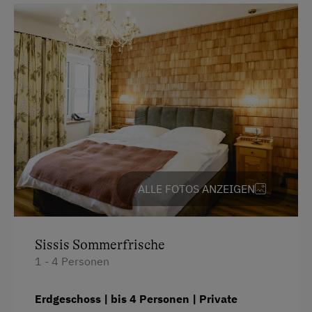
Historische Bausubstanz erhalten statt neu
bauen – Sanierung & Umnutzung des
denkmalwürdigen Stallgebäudes.
Naturmaterialien in der Innenausstattung:
Lärchenholz, Porphyr, Naturstein
Saisonale und jahreszeitliche Dekoration aus
gesammelten Naturmaterialien statt
Plastikdeko.
ALLE FOTOS ANZEIGEN
Sissis Sommerfrische
1 - 4 Personen
Erdgeschoss | bis 4 Personen | Private