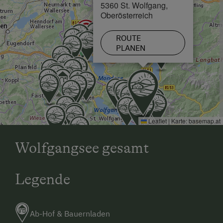
5360 St. Wolfgang,
Oberösterreich
ROUTE
PLANEN
Leaflet
|
Karte:
basemap.at
Wolfgangsee gesamt
Legende
Ab-Hof & Bauernladen