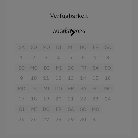
wissen. Gmundner Keramik, Nespresso und das
leise Rauschen des Wolfgangseertals – Auszeit
auf höchstem Niveau.
Verfügbarkeit
Alle vier Ferienwohnungen im historischen
AUGUST 2026
Lärchenholz-Stallgebäude bieten:
2 Schlafzimmer, Boxspringbetten
mit
SA
SO
MO
DI
MI
DO
FR
SA
erstklassiger Bettwäsche, Nespresso-
Maschine, Gmundner Keramik-Geschirr und –
1
2
3
4
5
6
7
8
auf jedem Balkon – ein
Fernrohr
für den Blick in
SO
MO
DI
MI
DO
FR
SA
SO
die Bergwelt.
9
10
11
12
13
14
15
16
MO
DI
MI
DO
FR
SA
SO
MO
Ausstattung
17
18
19
20
21
22
23
24
Aussicht auf eine Berglandschaft
DI
MI
DO
FR
SA
SO
MO
Balkon/Terrasse
25
26
27
28
29
30
31
Dusche