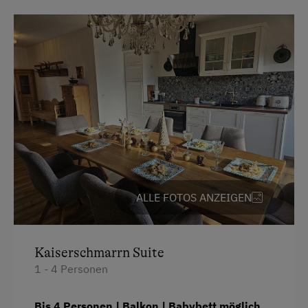
Handtücher
Haarföhn
Fernseher
Backofen
Wasserkocher
Toaster
Verbundene Zimmer
Hochgeschwindigkeits-Internetanschluss
ALLE FOTOS ANZEIGEN
Küche
Wlan
Kaiserschmarrn Suite
Küchenausstattung
1 - 4 Personen
Neubau
Stockbett
Bis 4 Personen | Balkon | Babybett möglich