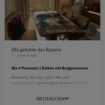
Backofen
Wasserkocher
Toaster
Verbundene Zimmer
ALLE FOTOS ANZEIGEN
Hochgeschwindigkeits-Internetanschluss
Küche
Die geliebte des Kaisers
Wlan
1 - 4 Personen
Küchenausstattung
Bis 4 Personen | Balkon mit Bergpanorama
Neubau
Romantik, die man spürt: Mit zwei
Stockbett
Doppelbetten,
südseitigem Balkon
und dem
Doppelbett (Kingsize)
unverwechselbaren Flair des historischen
Lärchenholzgebäudes ist diese Wohnung ein
WEITERLESEN
Refugium für alle, die Natur und Stil zu schätzen