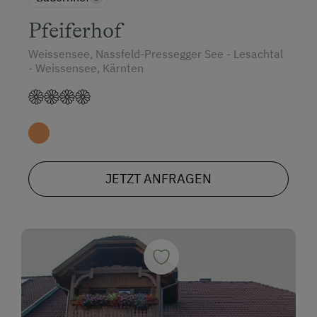
Pfeiferhof
Weissensee, Nassfeld-Pressegger See - Lesachtal
- Weissensee, Kärnten
JETZT ANFRAGEN