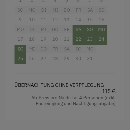
1
2
3
4
5
6
7
8
SO
MO
DI
MI
DO
FR
SA
SO
9
10
11
12
13
14
15
16
MO
DI
MI
DO
FR
SA
SO
MO
17
18
19
20
21
22
23
24
DI
MI
DO
FR
SA
SO
MO
25
26
27
28
29
30
31
ÜBERNACHTUNG OHNE VERPFLEGUNG
115 €
Ab-Preis pro Nacht für 4 Personen (exkl.
Endreinigung und Nächtigungsabgabe)