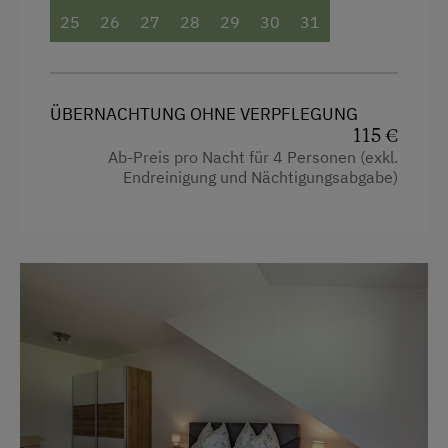
eigene Trinkwasserquelle
25
26
27
28
29
30
31
Internet
WiFi
ÜBERNACHTUNG OHNE VERPFLEGUNG
115 €
Ab-Preis pro Nacht für 4 Personen (exkl.
Freizeitaktivitäten am Betrieb und in der
Endreinigung und Nächtigungsabgabe)
Umgebung
Almwandern
Bergtouren
Freibad
Golf
Heimatmuseum
Klettern
Klettersteig