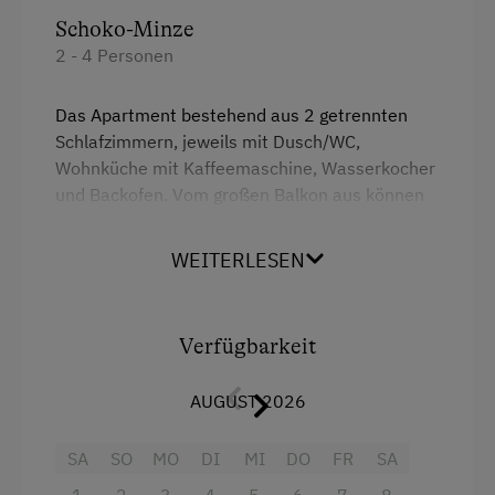
Schoko-Minze
2 - 4 Personen
Das Apartment bestehend aus 2 getrennten
Schlafzimmern, jeweils mit Dusch/WC,
Wohnküche mit Kaffeemaschine, Wasserkocher
und Backofen. Vom großen Balkon aus können
Sie direkt in den Garten und den Hof schauen -
ein besonderer Ausblick das Gailtal entlang.
WEITERLESEN
Komplett ausgestattet!
Ausstattung
Verfügbarkeit
Doppelbett (Kingsize)
AUGUST 2026
Einzelbett
SA
SO
MO
DI
MI
DO
FR
SA