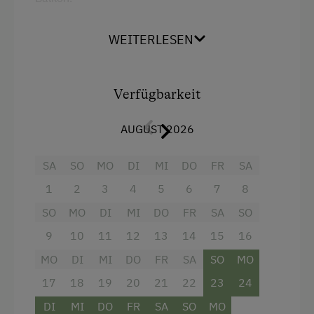
Kinder-Ausstattung
Komplett ausgestattet! Der Balkon bietet einen
atemberaubenden Blick auf den Reißkofel.
Kinder sind willkommen
WEITERLESEN
Kinderspielplatz
Verfügbarkeit
Ausstattung der Wohneinheit
Ausstattung
Bettwäsche vorhanden
AUGUST 2026
Doppelbett (Kingsize)
Brötchenservice
SA
SO
MO
DI
MI
DO
FR
SA
E-Herd
1
2
3
4
5
6
7
8
Geschirr vorhanden
SO
MO
DI
MI
DO
FR
SA
SO
Kaffeemaschine
9
10
11
12
13
14
15
16
Zentralheizung
MO
DI
MI
DO
FR
SA
SO
MO
17
18
19
20
21
22
23
24
Verpflegung
DI
MI
DO
FR
SA
SO
MO