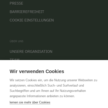
PRESSE
BARRIEREFREIHEIT
COOKIE EINSTELLUNGEN
ÜBER UNS
UNSERE ORGANISATION
TEAM
KARRIERE
Wir verwenden Cookies
Wir setzen Cookies ein, um die Nutzung unserer Webseiten zu
analysieren, einschließlich Such- und Surfverlauf und
Suchbegriffen und um Ihnen auf Ihr Nutzungsverhalten
AGB
IMPRESSUM
DATENSCHUTZ
angepasste Informationen anbieten zu können.
lernen sie mehr über Cookies