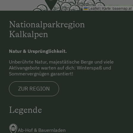
oder Wandertaxi, Fahrrad-Verleih
Hund erlaubt
Leaflet
|
Karte:
basemap.at
Doppelbett (Kingsize)
Die nächste Verpflegungsmöglichkeit
Einzelbett
Nationalparkregion
(Gasthaus, Supermarkt, Hofladen) ist 5 km
Kalkalpen
entfernt.
Natur & Ursprünglichkeit.
Unberührte Natur, majestätische Berge und viele
Aktivangebote warten auf dich: Winterspaß und
Sommervergnügen garantiert!
ZUR REGION
Legende
Ab-Hof & Bauernladen