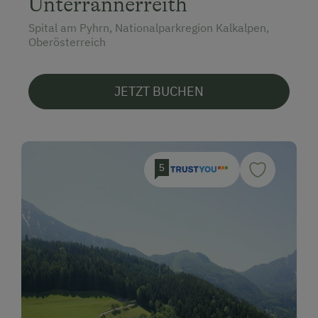
Unterrannerreith
Spital am Pyhrn, Nationalparkregion Kalkalpen,
Oberösterreich
JETZT BUCHEN
5