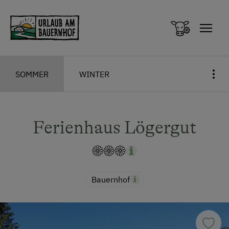
Zum Inhalt springen (Alt+0)
Zum Hauptmenü springen (Alt+1)
SOMMER
WINTER
Ferienhaus Lögergut
Bauernhof