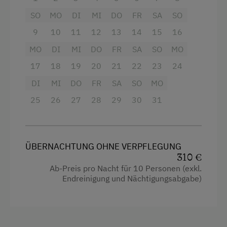
Kletterwald
Große (Ehem. Gastro-) Küche mit Gasherd und
SO
MO
DI
MI
DO
FR
SA
SO
Küche
Kutschenfahrten
Oven, Kühl/Gefrierschrank, Kaffeemaschine,
9
10
11
12
13
14
15
16
Küchenausstattung
Geschirrspüler, Mikrowelle.
Liegewiese
MO
DI
MI
DO
FR
SA
SO
MO
Kühlschrank
Stube mit drei großen Tischen, Vorhaus mit 2
Minigolf
17
18
19
20
21
22
23
24
Altbau
Tischen.
Nationalpark
DI
MI
DO
FR
SA
SO
MO
Großes Spielzimmer bzw. Mehrzweckraum.
Doppelbett (Kingsize)
25
26
27
28
29
30
31
Nordic Walking
3 große Terrassen mit Sitzgarnitur und
Einzelbett
Liegestühle.
Radwege
Rodelbahn in der Nähe
Grillmöglichkeit im Garten,
ÜBERNACHTUNG OHNE VERPFLEGUNG
Spielplatz,
310 €
Schneeschuhwanderung
Tischtennistisch.
Ab-Preis pro Nacht für 10 Personen (exkl.
Skibusnähe
Endreinigung und Nächtigungsabgabe)
1 Gitterbett und 1 Hochstuhl
Skifahren
Der Gesamtpreis versteht sich für das Haus, aber
Skilehrer
trotzdem Personenanzahl bezogen.