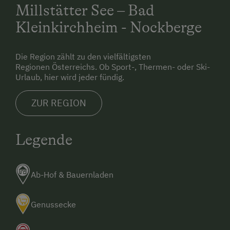
Ortszentrum von Lendorf (ca. 1 km entfernt).
Millstätter See – Bad
Radfahren
Kleinkirchheim - Nockberge
Mit dem Flugzeug:
E-Bike-Verleih
Badeurlaub
Der nächstgelegene Flughafen ist Klagenfurt
Die Region zählt zu den vielfältigsten
(ca. 80 km). Von dort gelangt ihr bequem mit
Mithilfe am Hof
Regionen Österreichs. Ob Sport-, Thermen- oder Ski-
dem Mietwagen oder per Bahn weiter nach
Urlaub, hier wird jeder fündig.
Aktivurlaub Winter
Lendorf.
ZUR REGION
Skifahren
Sanfter Winter
Legende
Kulinarik / Genuss
Ab Hofverkauf
Ab-Hof & Bauernladen
Urlaub für Familien
Familienfreundliche Unterkünfte
Genussecke
Urlaub zu zweit