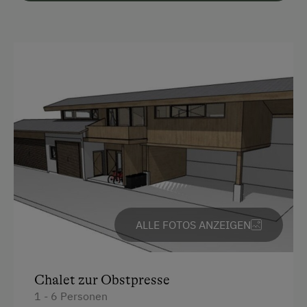
Parken
Kostenlose Parkplätze
Radunterstellmöglichkeit
Unterkunftsart
Für max. 6 Personen
Am Betrieb
Ab-Hof-Verkauf
ALLE FOTOS ANZEIGEN
Garten/Wiese
Hofeigene Produkte
Mithilfe am Hof
Chalet zur Obstpresse
1 - 6 Personen