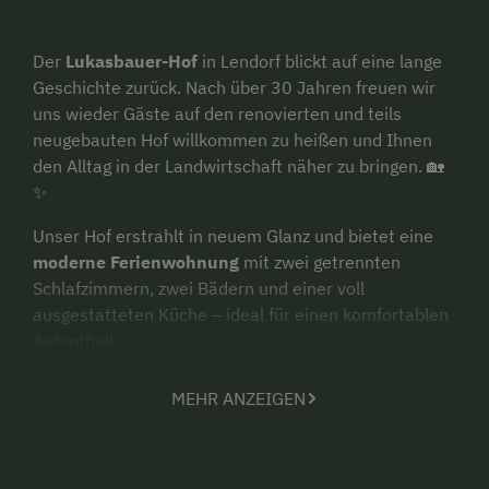
Der
Lukasbauer-Hof
in Lendorf blickt auf eine lange
Geschichte zurück. Nach über 30 Jahren freuen wir
uns wieder Gäste auf den renovierten und teils
neugebauten Hof willkommen zu heißen und Ihnen
den Alltag in der Landwirtschaft näher zu bringen. 🏡
✨
Unser Hof erstrahlt in neuem Glanz und bietet eine
moderne Ferienwohnung
mit zwei getrennten
Schlafzimmern, zwei Bädern und einer voll
ausgestatteten Küche – ideal für einen komfortablen
Aufenthalt.
Erlebt bei uns einen
unvergesslichen Sommerurlaub
MEHR ANZEIGEN
in der Region Millstätter See – Bad Kleinkirchheim -
Nockberge! 🌄 Umgeben von atemberaubender Natur,
lädt unser Hof zum Entspannen und Aktivsein ein. 🚴‍♀️