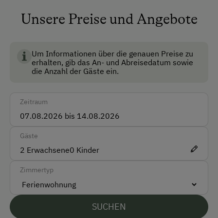
Anfahrtsmöglichkeiten
Unsere Preise und Angebote
Mischbrot mit Natursauerteig aus dem Holzofen
Auto
Eier von unseren Hühnern
Bus
Um Informationen über die genauen Preise zu
Apfelsaft, Apfelessig und Apfelmost aus der
Taxi
erhalten, gib das An- und Abreisedatum sowie
hauseigenen Obstpresse
die Anzahl der Gäste ein.
Zug
Heidelbeer und Preiselbeermarmelade aus den
heimischen Bergen
Zeitraum
Akzeptierte Zahlungsmittel
Wald- Blütenhonig von unseren fleisigen Bienen
Barzahlung
Gäste
Überweisung / SEPA
2
Erwachsene
0
Kinder
Vor Ort gesprochene Sprachen
Zimmertyp
Deutsch
Englisch
SUCHEN