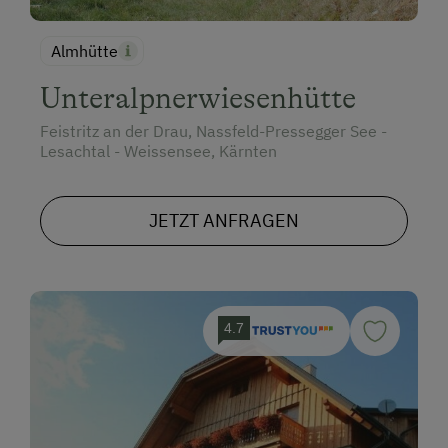
Almhütte
Unteralpnerwiesenhütte
Feistritz an der Drau, Nassfeld-Pressegger See -
Lesachtal - Weissensee, Kärnten
JETZT ANFRAGEN
4.7