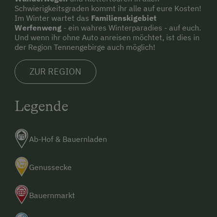
Mikrowelle
Schwierigkeitsgraden kommt ihr alle auf eure Kosten!
Im Winter wartet das
Familienskigebiet
Bettwäsche
Werfenweng
- ein wahres Winterparadies - auf euch.
Und wenn ihr ohne Auto anreisen möchtet, ist dies in
Geschirrspüler
der Region Tennengebirge auch möglich!
Kaffeemaschine
ZUR REGION
Toaster
Ausziehcouch
Legende
Doppelbett (Kingsize)
Ab-Hof & Bauernladen
Genussecke
Bauernmarkt