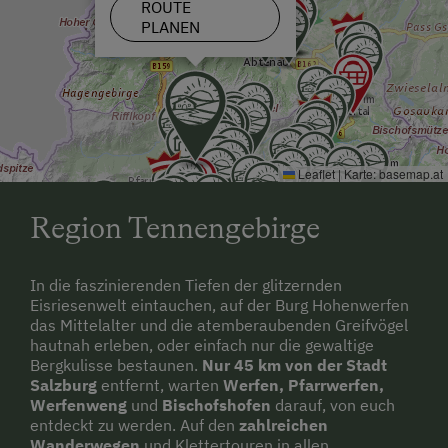
ROUTE
Toilette
Schneeschuhwanderung
PLANEN
Aussicht auf eine Berglandschaft
Skibusnähe
Handtücher
Skifahren
Wasserkocher
Skilehrer
Wlan
Skilift
Leaflet
|
Karte:
basemap.at
Kühlschrank
Tennisplatz
Region Tennengebirge
Tisch mit Lampe
Wandern
Küche
Wintersport
In die faszinierenden Tiefen der glitzernden
Eisriesenwelt eintauchen, auf der Burg Hohenwerfen
Familienzimmer
das Mittelalter und die atemberaubenden Greifvögel
Küchenausstattung
hautnah erleben, oder einfach nur die gewaltige
Bergkulisse bestaunen.
Nur 45 km von der Stadt
Neubau
Salzburg
entfernt, warten
Werfen, Pfarrwerfen,
Werfenweng
und
Bischofshofen
darauf, von euch
Haarföhn
entdeckt zu werden. Auf den
zahlreichen
Wanderwegen
und Klettertouren in allen