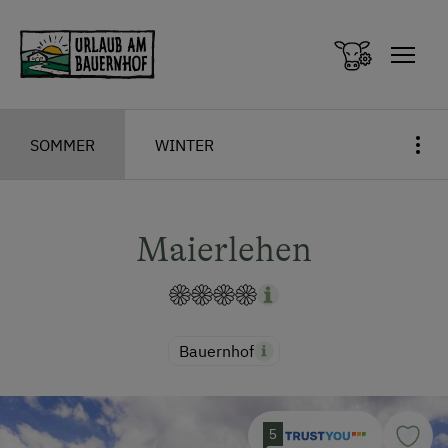
Zum Inhalt springen (Alt+0)
Zum Hauptmenü springen (Alt+1)
SOMMER
WINTER
Maierlehen
Bauernhof
5