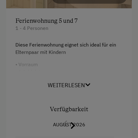
Radfahren
Neubau
Ferienwohnung 5 und 7
Badeurlaub
Heizung
1 - 4 Personen
Aktivurlaub Winter
Toilette
Skifahren
Telefon
Diese Ferienwohnung eignet sich ideal für ein
Elternpaar mit Kindern
Sanfter Winter
Haarföhn
• Vorraum
Langlaufen
Doppelbett (Kingsize)
• 1 Schlafzimmer
Skitouren
• 1 Kinderzimmer
WEITERLESEN
• 1 Wohnzimmer
Urlaub für Familien
• Balkon
Familienfreundliche Unterkünfte
• Dusche, Fön und WC
• Sat-TV und Safe
Verfügbarkeit
Besondere Unterkünfte
• Radio und Babyphone
• Kochnische und Kühlschrank
Historische Höfe
AUGUST 2026
• Telefon, Komplettausstattung¹
Erbhöfe