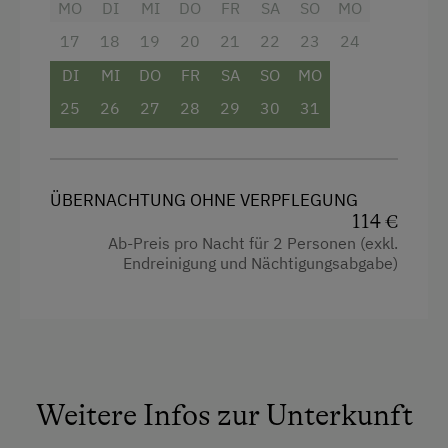
Gästewaschmaschine vorhanden.
MO
DI
MI
DO
FR
SA
SO
MO
17
18
19
20
21
22
23
24
Ausstattung
DI
MI
DO
FR
SA
SO
MO
Radio
25
26
27
28
29
30
31
Aussicht auf eine Berglandschaft
Balkon/Terrasse
ÜBERNACHTUNG OHNE VERPFLEGUNG
Dusche
114 €
Ab-Preis pro Nacht für 2 Personen (exkl.
Fernseher
Endreinigung und Nächtigungsabgabe)
Getränkeerwerb im Haus
Gitterbett
Haarföhn
Handtücher
Weitere Infos zur Unterkunft
Kinderbett