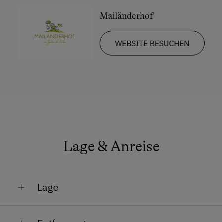
Reinigungsausstattung im Hotel
Mailänderhof
Reinigungsausstattung in der Wohnung
WEBSITE BESUCHEN
Safe
Telefon
Kochnische
Küchenausstattung
Kühlschrank
Neubau
Lage & Anreise
Doppelbett (Kingsize)
Einzelbett
Lage
Absolute Alleinlage