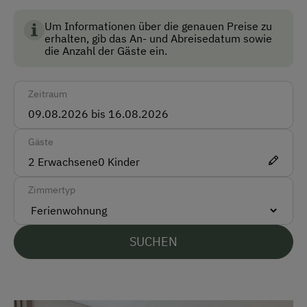
Skiraum
Um Informationen über die genauen Preise zu
erhalten, gib das An- und Abreisedatum sowie
Skischuhtrockner
die Anzahl der Gäste ein.
Anfahrtsmöglichkeiten
Zeitraum
Auto
Taxi
Gäste
2
Erwachsene
0
Kinder
Akzeptierte Zahlungsmittel
Zimmertyp
Barzahlung
Überweisung / SEPA
SUCHEN
Vor Ort gesprochene Sprachen
Deutsch