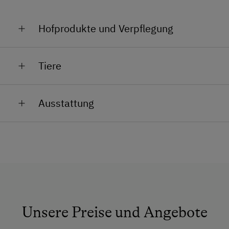
Hofprodukte und Verpflegung
Eier
Tiere
Gemüse und Kräuter aus dem Bauerngarten
Marmeladen
Ausstattung
Apfelsaft
Allgemeine Ausstattung
Aufenthaltsraum
Garten
Nichtraucherzimmer
Rezeption
Unsere Preise und Angebote
Safe