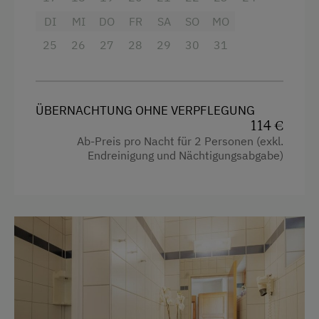
Ausstattung der Wohneinheit
Radio
DI
MI
DO
FR
SA
SO
MO
Aussicht auf eine Berglandschaft
Bettwäsche vorhanden
25
26
27
28
29
30
31
Balkon/Terrasse
Brötchenservice
Dusche
E-Herd
ÜBERNACHTUNG OHNE VERPFLEGUNG
Fernseher
Ferienwohnung ebenerdig
114 €
Getränkeerwerb im Haus
Ab-Preis pro Nacht für 2 Personen (exkl.
Geschirr vorhanden
Endreinigung und Nächtigungsabgabe)
Gitterbett
Gästeküche
Haarföhn
Kaffeemaschine
Handtücher
Terrasse
Kinderbett
Waschmaschine
Reinigungsausstattung im Hotel
Zentralheizung
Reinigungsausstattung in der Wohnung
Verpflegung