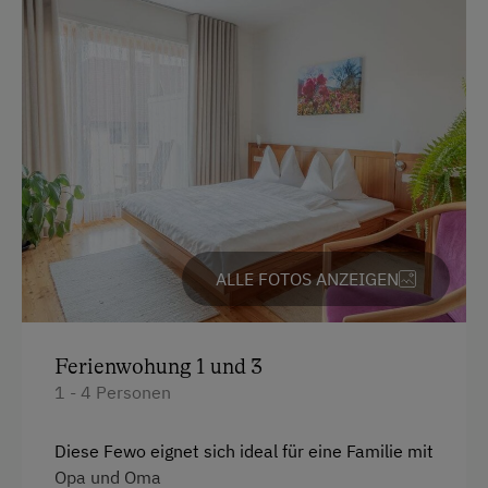
Englisch
Parken
Kostenlose Parkplätze
Radunterstellmöglichkeit
Am Betrieb
Bauernstube
ALLE FOTOS ANZEIGEN
Familienanschluss
Garten/Wiese
Ferienwohung 1 und 3
Hausgarten
1 - 4 Personen
Mithilfe am Hof
Diese Fewo eignet sich ideal für eine Familie mit
Obstgarten
Opa und Oma