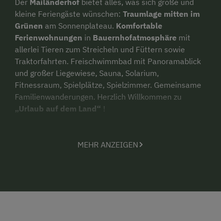
Der
Mailänderhof
bietet alles, was sich große und
kleine Feriengäste wünschen:
Traumlage mitten im
Grünen
am Sonnenplateau.
Komfortable
Ferienwohnungen
in
Bauernhofatmosphäre
mit
allerlei Tieren zum Streicheln und Füttern sowie
Traktorfahrten. Freischwimmbad mit Panoramablick
und großer Liegewiese, Sauna, Solarium,
Fitnessraum, Spielplätze, Spielzimmer. Gemeinsame
Familienwanderungen. Herzlich Willkommen zu
„Urlaub auf dem Land“
!
MEHR ANZEIGEN