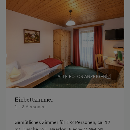
Toilette
Heimatmuseum
Hochgeschwindigkeits-Internetanschluss
Kegelbahn
Wlan
Kletterwald
Haupthaus
Kutschenfahrten
Doppelbett
Leihrodeln
Liegewiese
Nordic Walking
ALLE FOTOS ANZEIGEN
Ponyreiten
Radwege
Einbettzimmer
1 - 2 Personen
Reiten
Reithalle
Gemütliches Zimmer für 1-2 Personen, ca. 17
Rodelbahn in der Nähe
m², Dusche, WC, Haarfön, Flach-TV, W-LAN,