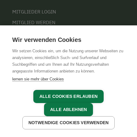
MITGLIEDER LOGIN
MITGLIED WERDEN
Wir verwenden Cookies
INFORMATIONEN
Wir setzen Cookies ein, um die Nutzung unserer Webseiten zu
analysieren, einschließlich Such- und Surfverlauf und
NACHHALTIGKEIT
Suchbegriffen und um Ihnen auf Ihr Nutzungsverhalten
angepasste Informationen anbieten zu können.
KONTAKT
lernen sie mehr über Cookies
PRESSE
BARRIEREFREIHEIT
ALLE COOKIES ERLAUBEN
COOKIE EINSTELLUNGEN
ALLE ABLEHNEN
NOTWENDIGE COOKIES VERWENDEN
JETZT ANFRAGEN
ÜBER UNS