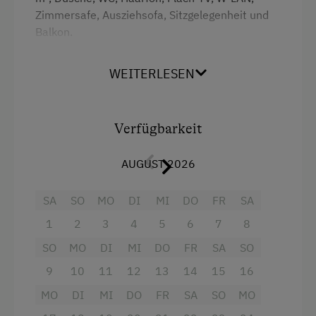
Zimmersafe, Ausziehsofa, Sitzgelegenheit und
Skibusnähe
Balkon.
Skifahren
Dieses Zimmer ist ideal für 2
WEITERLESEN
Skilehrer
Kinder.Kleinkinder-, und Babyausstattung
ausstattung wird zur Verfügung gestellt. Eine
Skilift
kleine voll ausgestattete Küche befindet sich für
Tischtennis
alle Gäate jederzeit zugänglich auf der Etage.
Verfügbarkeit
Wandern
AUGUST 2026
Wintersport
SA
SO
MO
DI
MI
DO
FR
SA
Wellnessangebote
1
2
3
4
5
6
7
8
Sauna
SO
MO
DI
MI
DO
FR
SA
SO
Ausstattung
9
10
11
12
13
14
15
16
Zusätzliche Ausstattungsmerkmale
Radio
MO
DI
MI
DO
FR
SA
SO
MO
Aussicht auf eine Berglandschaft
Aktivurlaub