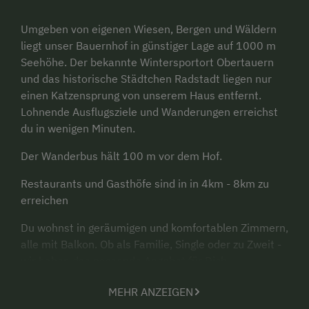
Umgeben von eigenen Wiesen, Bergen und Wäldern
liegt unser Bauernhof in günstiger Lage auf 1000 m
Seehöhe. Der bekannte Wintersportort Obertauern
und das historische Städtchen Radstadt liegen nur
einen Katzensprung von unserem Haus entfernt.
Lohnende Ausflugsziele und Wanderungen erreichst
du in wenigen Minuten.
Der Wanderbus hält 100 m vor dem Hof.
Restaurants und Gasthöfe sind in in 4km - 8km zu
erreichen
Du wohnst in geräumigen und komfortablen Zimmern,
alle mit Balkon. Ob als Familie, Single oder zu Zweit -
wir haben das passende Angebot für Dich.
Dein Tag beginnt mit einem gut sortierten
MEHR ANZEIGEN
Frühstücksbuffet. Tagsüber erkundest du die