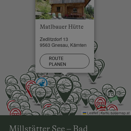
See / Teich in 50 km
Matlbauer Hütte
Zedlitzdorf 13
9563 Gnesau, Kärnten
ROUTE
PLANEN
Leaflet
|
Karte:
basemap.at
Millstätter See – Bad