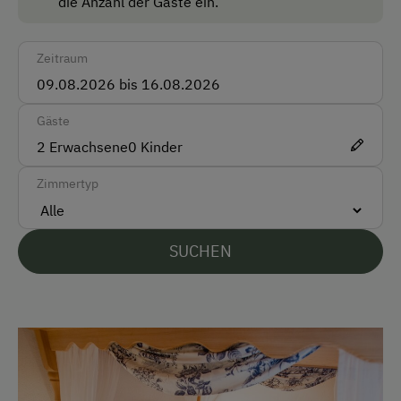
die Anzahl der Gäste ein.
wohl Eier gelegt haben?
Vor Ort gesprochene Sprachen
Zeitraum
Deutsch
Englisch
Gäste
2
Erwachsene
0
Kinder
Parken
Zimmertyp
E-Auto Ladestation
Kostenlose Parkplätze
SUCHEN
Radunterstellmöglichkeit
Am Betrieb
Ab-Hof-Verkauf
Garten/Wiese