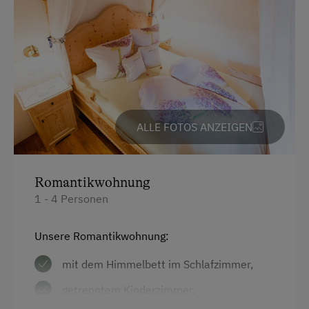
Hausgarten
Hofeigene Produkte
Mithilfe am Hof
Schwimmteich
ALLE FOTOS ANZEIGEN
Kinder-Ausstattung
Baby- und Kleinkinderausstattung
Romantikwohnung
Kinder sind willkommen
1 - 4 Personen
Kinderspielplatz
Spielhaus
Unsere Romantikwohnung:
Spielzeug
mit dem Himmelbett im Schlafzimmer,
Spielzimmer
getrenntem Kinderzimmer,