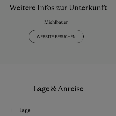
Kinderbett
Weitere Infos zur Unterkunft
Reinigungsausstattung in der Wohnung
Michlbauer
Toaster
Wasserkocher
WEBSITE BESUCHEN
Bademantel
Kochnische
Küche
Küchenausstattung
Kühlschrank
Lage & Anreise
Tisch mit Lampe
Verbundene Zimmer
Lage
Wlan