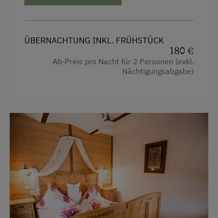
Terrasse
Aussicht auf eine Berglandschaft
Backofen
Verpflegung
ÜBERNACHTUNG INKL. FRÜHSTÜCK
Badewanne
180 €
Bäuerliche Küche
Ab-Preis pro Nacht für 2 Personen (exkl.
Balkon/Terrasse
Nächtigungsabgabe)
Frühstück vom Buffett
Dusche
Regionale Spezialitäten
Fernseher
eigene Trinkwasserquelle
Getränkeerwerb im Haus
Österreichische Spezialitäten
Gitterbett
Übernachtung mit Frühstück
Haarföhn
Service
Handtücher
Kinderbett
Transfer Bahnhof
Reinigungsausstattung in der Wohnung
Internet