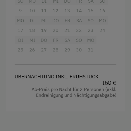
SO
MO
DI
MI
DO
FR
SA
SO
Ausstattung
9
10
11
12
13
14
15
16
4 Plattenherd
MO
DI
MI
DO
FR
SA
SO
MO
Radio
17
18
19
20
21
22
23
24
Aussicht auf eine Berglandschaft
DI
MI
DO
FR
SA
SO
MO
Backofen
25
26
27
28
29
30
31
Balkon/Terrasse
Dusche
ÜBERNACHTUNG INKL. FRÜHSTÜCK
Fernseher
160 €
Ab-Preis pro Nacht für 2 Personen (exkl.
Getränkeerwerb im Haus
Endreinigung und Nächtigungsabgabe)
Gitterbett
Haarföhn
Handtücher