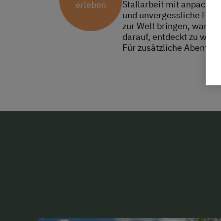
Stallarbeit mit anpacken
erleben
und unvergessliche Erin
zur Welt bringen, warte
darauf, entdeckt zu werd
Für zusätzliche Abenteu