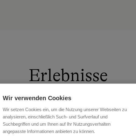
Erlebnisse
Wir verwenden Cookies
Wir setzen Cookies ein, um die Nutzung unserer Webseiten zu
analysieren, einschließlich Such- und Surfverlauf und
s sind die wahren Stars unseres Hofes und bieten Kinde
Suchbegriffen und um Ihnen auf Ihr Nutzungsverhalten
espielt, gekuschelt und bei geführten Ponywanderungen
 man die freundlichen Miniponys bürstet, pflegt und führ
angepasste Informationen anbieten zu können.