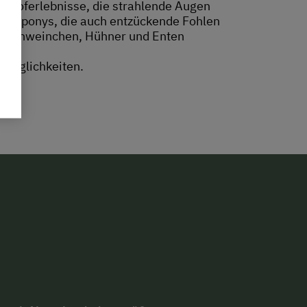
rnhoferlebnisse, die strahlende Augen
landponys, die auch entzückende Fohlen
Meerschweinchen, Hühner und Enten
lmöglichkeiten.