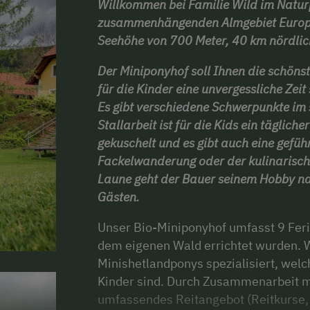
Willkommen bei Familie Wild im Natu
zusammenhängenden Almgebiet Europas
Seehöhe von 700 Meter, 40 km nördlic
Der Miniponyhof soll Ihnen die schöns
für die Kinder eine unvergessliche Zeit
Es gibt verschiedene Schwerpunkte i
Stallarbeit ist für die Kids ein täglich
gekuschelt und es gibt auch eine gefü
Fackelwanderung oder der kulinarisc
Laune geht der Bauer seinem Hobby na
Gästen.
Unser Bio-Miniponyhof umfasst 9 Ferie
dem eigenen Wald errichtet wurden. W
Minishetlandponys spezialisiert, welc
Kinder sind. Durch Zusammenarbeit mit
umfassendes Reitangebot (Reitkurse, 