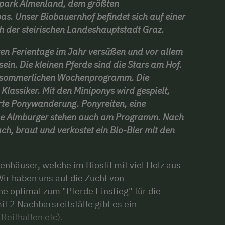
rpark Almenland, dem größten
. Unser Biobauernhof befindet sich auf einer
h der steirischen Landeshauptstadt Graz.
ten Ferientage im Jahr versüßen und vor allem
 sein. Die kleinen Pferde sind die Stars am Hof.
m sommerlichen Wochenprogramm. Die
er Klassiker. Mit den Miniponys wird gespielt,
hrte Ponywanderung. Ponyreiten, eine
he Almburger stehen auch am Programm. Nach
ch, braut und verkostet
ein Bio-Bier mit den
nhäuser, welche im Biostil mit viel Holz aus
ir haben uns auf die Zucht von
he optimal zum "Pferde Einstieg" für die
 2 Nachbarsreitställe gibt es ein
Reithallen etc).