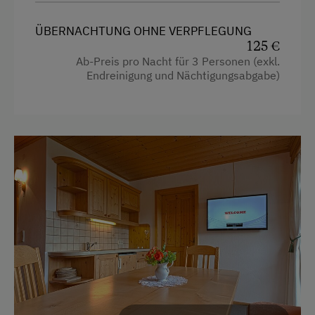
Fernseher
Geführte Wanderungen
ÜBERNACHTUNG OHNE VERPFLEGUNG
Garten
Golf
125 €
Haarföhn
Ab-Preis pro Nacht für 3 Personen (exkl.
Heimatabend
Endreinigung und Nächtigungsabgabe)
Handtücher
Heimatmuseum
Heizung
Jogging-Routen
Kinderbett
Kegelbahn
Mikrowelle
Klettern
Reinigungsausstattung in der Wohnung
Klettersteig
Toaster
Kletterwald
Toilette
Kutschenfahrten
Wasserkocher
Leihrodeln
Küche
Minigolf