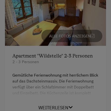
Internet
Kostenloses Internet
WiFi
ALLE FOTOS ANZEIGEN
Freizeitaktivitäten am Betrieb und in der
Umgebung
Almausflüge
Apartment "Wildstelle" 2-3 Personen
2 - 3 Personen
Almwandern
Badesee
Gemütliche Ferienwohnung mit herrlichem Blick
auf das Dachsteinmassiv. Die Ferienwohnung
Barrierefreier Wanderweg
verfügt über ein Schlafzimmer mit Doppelbett
Basketball
und Einzelbett. Die Küchenzeile ist komplett
ausgestattet mit Kühlschrank, Mikrowelle, E-
Bergtouren
Herd, Backrohr, Geschirrspüler, Wasserkocher,
WEITERLESEN
Bergwanderführer
Kaffeemaschine und Toaster sowie eine