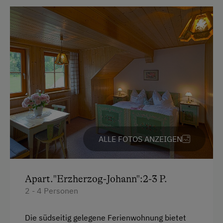
Deutsch
Englisch
Parken
Kostenlose Parkplätze
Überdachter Parkplatz
Am Betrieb
ALLE FOTOS ANZEIGEN
Ab-Hof-Verkauf
Garten/Wiese
Apart."Erzherzog-Johann":2-3 P.
Hofeigene Produkte
2 - 4 Personen
Mithilfe am Hof
Obstgarten
Die südseitig gelegene Ferienwohnung bietet