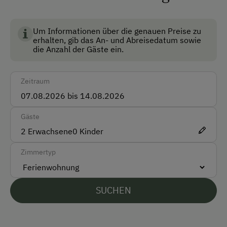
Skiraum
Skischuhtrockner
Um Informationen über die genauen Preise zu
erhalten, gib das An- und Abreisedatum sowie
Anfahrtsmöglichkeiten
die Anzahl der Gäste ein.
Auto
Zeitraum
Bus
Taxi
Gäste
Zug
2
Erwachsene
0
Kinder
Akzeptierte Zahlungsmittel
Zimmertyp
Barzahlung
SUCHEN
Überweisung / SEPA
Vor Ort gesprochene Sprachen