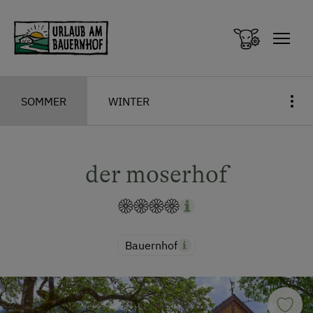
Zum Inhalt springen (Alt+0)
Zum Hauptmenü springen (Alt+1)
SOMMER
WINTER
der moserhof
Bauernhof