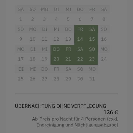
Sennerei
Ausstattung
SA
SO
MO
DI
MI
DO
FR
SA
Skifahren
4 Plattenherd
1
2
3
4
5
6
7
8
Skilehrer
SO
MO
DI
MI
DO
FR
SA
SO
Radio
Skilift
9
10
11
12
13
14
15
16
Aussicht auf eine Berglandschaft
Sommerrodelbahn
MO
DI
MI
DO
FR
SA
SO
MO
Balkon/Terrasse
17
18
19
20
21
22
23
24
Tennishalle
Dusche
DI
MI
DO
FR
SA
SO
MO
Tennisplatz
Fernseher
25
26
27
28
29
30
31
Tischtennis
Haarföhn
Wandern
Handtücher
Winterritte
ÜBERNACHTUNG OHNE VERPFLEGUNG
Mikrowelle
126 €
Wintersport
Reinigungsausstattung in der Wohnung
Ab-Preis pro Nacht für 4 Personen (exkl.
Endreinigung und Nächtigungsabgabe)
Toaster
Wellnessangebote