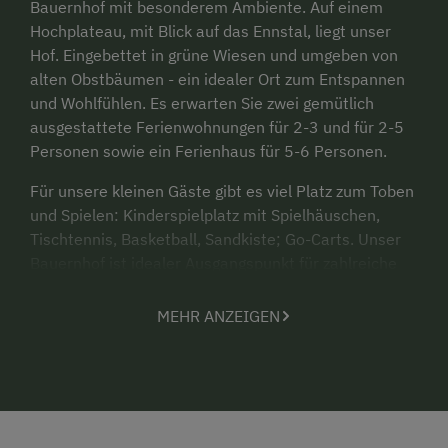
Bauernhof mit besonderem Ambiente. Auf einem
Hochplateau, mit Blick auf das Ennstal, liegt unser
Hof. Eingebettet in grüne Wiesen und umgeben von
alten Obstbäumen - ein idealer Ort zum Entspannen
und Wohlfühlen. Es erwarten Sie zwei gemütlich
ausgestattete Ferienwohnungen für 2-3 und für 2-5
Personen sowie ein Ferienhaus für 5-6 Personen.
Für unsere kleinen Gäste gibt es viel Platz zum Toben
und Spielen: Kinderspielplatz mit Spielhäuschen,
Tischtennis, Basketball, Sandkiste; Go-Carts. Unser
Bauernhof ist idealer Ausgangspunkt für zahlreiche
Wanderungen und zum direkten Einstieg in die
Mountainbike-Strecke.
MEHR ANZEIGEN
Zur Selbstbedienung von Käse am Hof haben wir eine
Kühlschrank für Sie eingerichtet. Milch, Butter,
Edelbrände, Liköre und Schnittkäse - all diese
Produkte können am Hof aus eigener Herstellung
konsumiert werden.