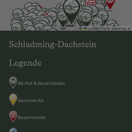
Leaflet
|
Karte:
basemap.at
Schladming-Dachstein
Legende
Ab-Hof & Bauernladen
Genussecke
Bauernmarkt