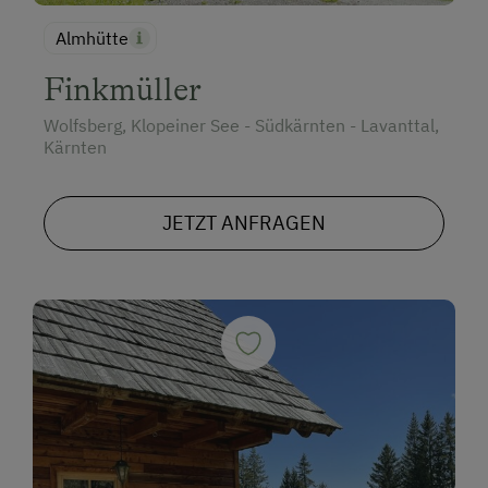
Almhütte
Finkmüller
Wolfsberg, Klopeiner See - Südkärnten - Lavanttal,
Kärnten
JETZT ANFRAGEN