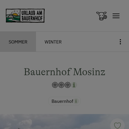
Zum Inhalt springen (Alt+0)
Zum Hauptmenü springen (Alt+1)
SOMMER
WINTER
Bauernhof Mosinz
Bauernhof