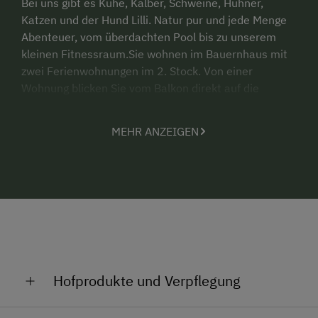
Bei uns gibt es Kühe, Kälber, Schweine, Hühner,
Katzen und der Hund Lilli. Natur pur und jede Menge
Abenteuer, vom überdachten Pool bis zu unserem
kleinen Fitnessraum.Sie wohnen im Bauernhaus mit
zwei Ferienwohnungen im 2. Stock. Von einer
Wohnung blicken Sie vom Balkon direkt auf die
Koralpe. E-Herd, Kühlschrank,
Mikrowelle.Wasserkocher, Geschrrspüler, Koch und
MEHR ANZEIGEN
Essgeschirr, Bettwänsche und Handtücher sind
vorhanden.
Hofprodukte und Verpflegung
Unsere Eier stammen von glücklichen Hühnern, die