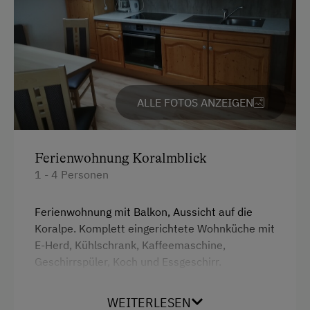
Bauernstube
Butter rühren
Familienanschluss
Garten/Wiese
ALLE FOTOS ANZEIGEN
Hausgarten
Kreativangebot
Ferienwohnung Koralmblick
Mithilfe am Hof
1 - 4 Personen
Obstgarten
Ferienwohnung mit Balkon, Aussicht auf die
Stallbekleidung
Koralpe. Komplett eingerichtete Wohnküche mit
Traktorfahrten
E-Herd, Kühlschrank, Kaffeemaschine,
Geschirrspüler, Koch und Essgeschirr.
Mikrowelle.Wasserkocher.
Kinder-Ausstattung
WEITERLESEN
Wohnlandschaft mit integriertem Doppelbett
Baby- und Kleinkinderausstattung