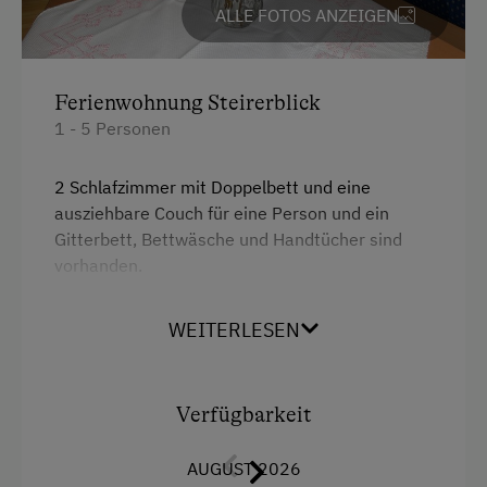
Basketball
ALLE FOTOS ANZEIGEN
Kinderbett
Kochen und Backen
Mikrowelle
Liegewiese
Reinigungsausstattung in der Wohnung
Ferienwohnung Steirerblick
Nordic Walking
1 - 5 Personen
Toaster
Skifahren
Toilette
2 Schlafzimmer mit Doppelbett und eine
Skilift
ausziehbare Couch für eine Person und ein
Wasserkocher
Gitterbett, Bettwäsche und Handtücher sind
Tischtennis
Küchenausstattung
vorhanden.
Wandern
Kühlschrank
Bad mit Dusche und WC,
WEITERLESEN
Premium-Fernsehkanäle
Wellnessangebote
Wohnküche ist komplett ausgestattet mit - E-
Herd, Geschirrspüler,
Wlan
Pool
Kaffeemaschine,Kühlschrank mit
Verfügbarkeit
Haupthaus
Gefrierkombination, Mikrowelle, Koch und
Zusätzliche Ausstattungsmerkmale
Essgeschirr, Wasserkocher, Sitzecke, SAT-TV,
Doppelbett (Kingsize)
AUGUST 2026
Couch