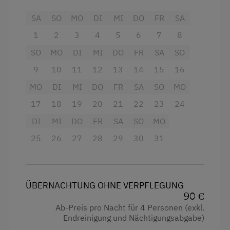
Terrasse vor dem Haus mit Gartebmöbel zum
Ausziehcouch
Relaxen und entspannen
SA
SO
MO
DI
MI
DO
FR
SA
Ausstattung
1
2
3
4
5
6
7
8
Im Sommer Pool benützung
4 Plattenherd
SO
MO
DI
MI
DO
FR
SA
SO
Aktivurlaub
9
10
11
12
13
14
15
16
Aussicht auf eine Berglandschaft
Wandern
MO
DI
MI
DO
FR
SA
SO
MO
Backofen
Geführte Wanderungen
17
18
19
20
21
22
23
24
Bettwäsche kann vor Ort gemietet werden
Radfahren
DI
MI
DO
FR
SA
SO
MO
Dusche
Mountainbike
25
26
27
28
29
30
31
Fernseher
E-Bike-Verleih
Garten
Badeurlaub
Gitterbett
ÜBERNACHTUNG OHNE VERPFLEGUNG
Am Schwimmteich
90 €
Haarföhn
Mithilfe am Hof
Ab-Preis pro Nacht für 4 Personen (exkl.
Endreinigung und Nächtigungsabgabe)
Handtücher
Aktivurlaub Winter