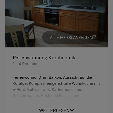
Bauernstube
Butter rühren
Familienanschluss
Garten/Wiese
ALLE FOTOS ANZEIGEN
Hausgarten
Kreativangebot
Ferienwohnung Koralmblick
Mithilfe am Hof
1 - 4 Personen
Obstgarten
Ferienwohnung mit Balkon, Aussicht auf die
Stallbekleidung
Koralpe. Komplett eingerichtete Wohnküche mit
Traktorfahrten
E-Herd, Kühlschrank, Kaffeemaschine,
Geschirrspüler, Koch und Essgeschirr.
Mikrowelle.Wasserkocher.
Kinder-Ausstattung
WEITERLESEN
Wohnlandschaft mit integriertem Doppelbett
Baby- und Kleinkinderausstattung