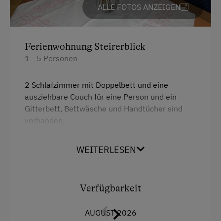
Basketball
ALLE FOTOS ANZEIGEN
Kinderbett
Kochen und Backen
Mikrowelle
Liegewiese
Reinigungsausstattung in der Wohnung
Ferienwohnung Steirerblick
Nordic Walking
1 - 5 Personen
Toaster
Skifahren
Toilette
2 Schlafzimmer mit Doppelbett und eine
Skilift
ausziehbare Couch für eine Person und ein
Wasserkocher
Gitterbett, Bettwäsche und Handtücher sind
Tischtennis
Küchenausstattung
vorhanden.
Wandern
Kühlschrank
Bad mit Dusche und WC,
WEITERLESEN
Premium-Fernsehkanäle
Wellnessangebote
Wohnküche ist komplett ausgestattet mit - E-
Herd, Geschirrspüler,
Wlan
Pool
Kaffeemaschine,Kühlschrank mit
Verfügbarkeit
Haupthaus
Gefrierkombination, Mikrowelle, Koch und
Zusätzliche Ausstattungsmerkmale
Essgeschirr, Wasserkocher, Sitzecke, SAT-TV,
Doppelbett (Kingsize)
AUGUST 2026
Couch