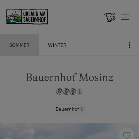
Zum Inhalt springen (Alt+0)
Zum Hauptmenü springen (Alt+1)
SOMMER
WINTER
Bauernhof Mosinz
Bauernhof