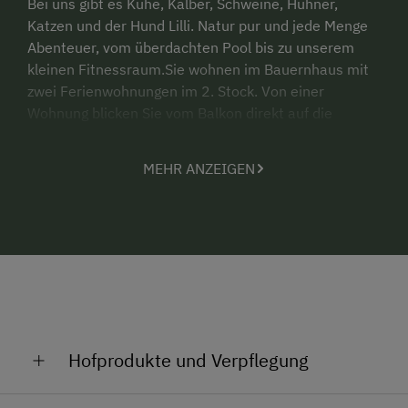
Bei uns gibt es Kühe, Kälber, Schweine, Hühner,
Katzen und der Hund Lilli. Natur pur und jede Menge
Abenteuer, vom überdachten Pool bis zu unserem
kleinen Fitnessraum.Sie wohnen im Bauernhaus mit
zwei Ferienwohnungen im 2. Stock. Von einer
Wohnung blicken Sie vom Balkon direkt auf die
Koralpe. E-Herd, Kühlschrank,
Mikrowelle.Wasserkocher, Geschrrspüler, Koch und
MEHR ANZEIGEN
Essgeschirr, Bettwänsche und Handtücher sind
vorhanden.
Hofprodukte und Verpflegung
Unsere Eier stammen von glücklichen Hühnern, die