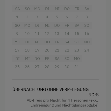
Terrasse vor dem Haus mit Gartebmöbel zum
Ausziehcouch
Relaxen und entspannen
SA
SO
MO
DI
MI
DO
FR
SA
Ausstattung
1
2
3
4
5
6
7
8
Im Sommer Pool benützung
4 Plattenherd
SO
MO
DI
MI
DO
FR
SA
SO
Aktivurlaub
9
10
11
12
13
14
15
16
Aussicht auf eine Berglandschaft
Wandern
MO
DI
MI
DO
FR
SA
SO
MO
Backofen
Geführte Wanderungen
17
18
19
20
21
22
23
24
Bettwäsche kann vor Ort gemietet werden
Radfahren
DI
MI
DO
FR
SA
SO
MO
Dusche
Mountainbike
25
26
27
28
29
30
31
Fernseher
E-Bike-Verleih
Garten
Badeurlaub
Gitterbett
ÜBERNACHTUNG OHNE VERPFLEGUNG
Am Schwimmteich
90 €
Haarföhn
Mithilfe am Hof
Ab-Preis pro Nacht für 4 Personen (exkl.
Endreinigung und Nächtigungsabgabe)
Handtücher
Aktivurlaub Winter