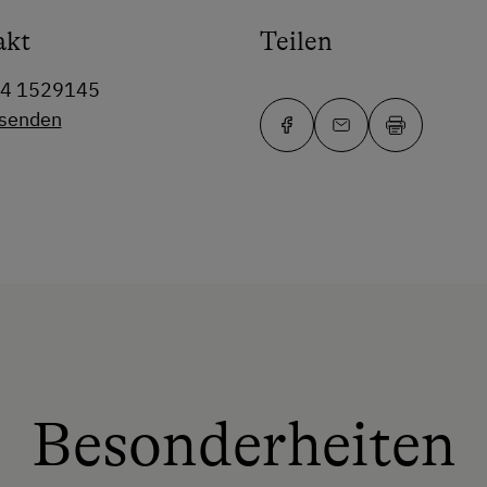
akt
Teilen
64 1529145
 senden
Besonderheiten