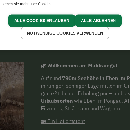
lernen sie mehr über Cookies
ALLE COOKIES ERLAUBEN
ALLE ABLEHNEN
Über uns
NOTWENDIGE COOKIES VERWENDEN
🌿 Willkommen am Mühlraingut
Auf rund
790m Seehöhe in Eben im 
in ruhiger, sonniger Lage mitten im
genießt du hier Erholung pur – und bis
Urlaubsorten
wie Eben im Pongau, Al
Filzmoos, St. Johann und Wagrain.
🏡 Ein Hof entsteht