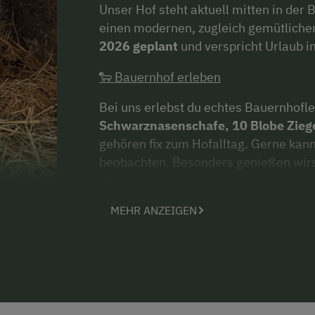
Unser Hof steht aktuell mitten in der 
einen modernen, zugleich gemütliche
2026 geplant
und verspricht Urlaub in
🐑 Bauernhof erleben
Bei uns erlebst du echtes Bauernhofl
Schwarznasenschafe, 10 Blobe Zieg
gehören fix zum Hofalltag. Gerne kann
beobachten. Besonders genießen wir
Wurstprodukte, Lamm-, Schweine- und 
MEHR ANZEIGEN
🛏️ Wohnen & Wohlfühlen
Dich erwarten
zwei gemütliche Feri
Küche, Essbereich, zwei Schlafzimme
Perfekt für
Paare, Freunde oder Fami
☀️ Sommer erleben