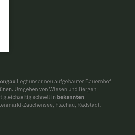
Pongau
liegt unser neu aufgebauter Bauernhof
 Grünen. Umgeben von Wiesen und Bergen
t gleichzeitig schnell in
bekannten
tenmarkt-Zauchensee, Flachau, Radstadt,