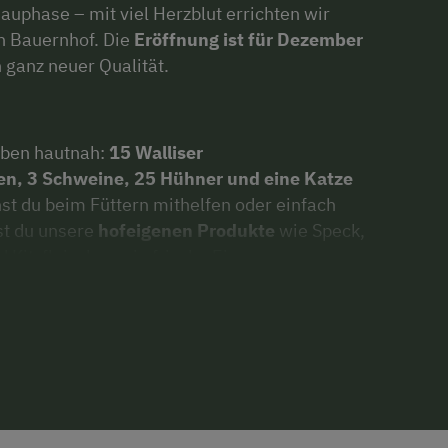
Bauphase – mit viel Herzblut errichten wir
n Bauernhof. Die
Eröffnung ist für Dezember
 ganz neuer Qualität.
eben hautnah:
15 Walliser
en, 3 Schweine, 25 Hühner und eine Katze
st du beim Füttern mithelfen oder einfach
st du unsere
hofeigenen Produkte
wie Speck,
Kitzfleisch sowie frische Eier.
enwohnungen (45 m²)
mit voll ausgestatteter
rn, Badezimmer mit Dusche und extra WC.
lien
, die Ruhe und Komfort suchen.