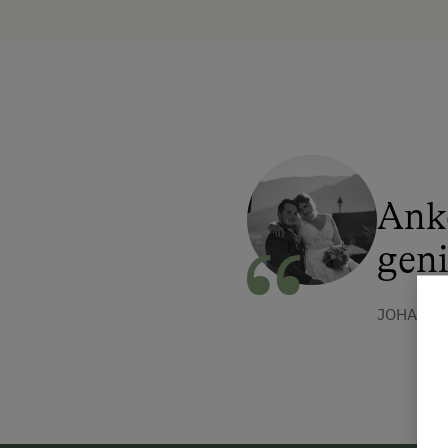
Ank
gen
JOHANNA