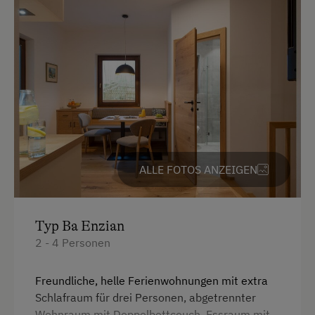
Haupthaus
4 Plattenherd
Heizung
Kaffeemaschine
Getränkeerwerb im Haus
Seeblick
Toilette
ALLE FOTOS ANZEIGEN
Küchenausstattung
Wlan
Typ Ba Enzian
2 - 4 Personen
Küche
Reinigungsausstattung im Hotel
Freundliche, helle Ferienwohnungen mit extra
Schlafraum für drei Personen, abgetrennter
Doppelbett (Kingsize)
Wohnraum mit Doppelbettcouch, Essraum mit