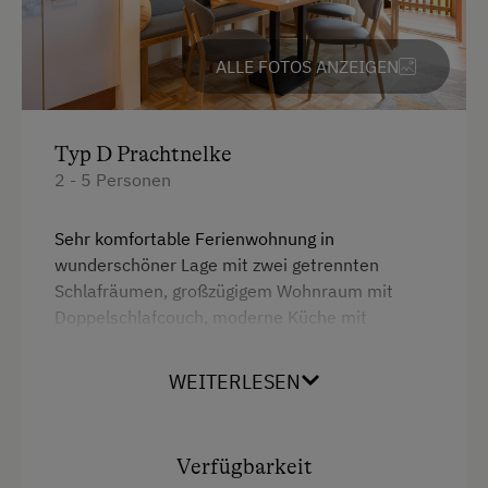
Mikrowelle
Ausziehcouch
ALLE FOTOS ANZEIGEN
Doppelbett (Kingsize)
Typ D Prachtnelke
2 - 5 Personen
Sehr komfortable Ferienwohnung in
wunderschöner Lage mit zwei getrennten
Schlafräumen, großzügigem Wohnraum mit
Doppelschlafcouch, moderne Küche mit
Geschirrspüler, Telefon und Internetanschluss,
Balkon mit Blick zum See
WEITERLESEN
Ausstattung
Verfügbarkeit
Balkon/Terrasse