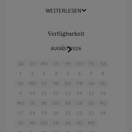
geschmackvoll eingerichtet - ein Ort zum
Urlaub zu zweit
Wohlfühlen!
WEITERLESEN
Für Hochzeitspaare
Ausstattung
Romantikurlaub zu zweit
Verfügbarkeit
Balkon/Terrasse
Flitterwochen am Bauernhof
AUGUST 2026
Dusche
Gesundheitsurlaub
Haarföhn
Bewegung
SA
SO
MO
DI
MI
DO
FR
SA
Handtücher
Energie/Entspannung
1
2
3
4
5
6
7
8
Safe
Wellness
SO
MO
DI
MI
DO
FR
SA
SO
Toaster
Nachhaltiger Urlaub
9
10
11
12
13
14
15
16
MO
Wasserkocher
DI
MI
DO
FR
SA
SO
MO
Urlaub ohne Auto
17
18
19
20
21
22
23
24
Kochnische
Besondere Unterkünfte
DI
MI
DO
FR
SA
SO
MO
Kühlschrank
Seminarbauernhöfe