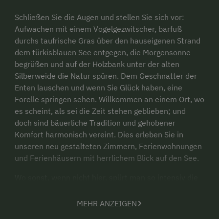
Schließen Sie die Augen und stellen Sie sich vor:
Aufwachen mit einem Vogelgezwitscher, barfuß
durchs taufrische Gras über den hauseigenen Strand
dem türkisblauen See entgegen, die Morgensonne
begrüßen und auf der Holzbank unter der alten
Silberweide die Natur spüren. Dem Geschnatter der
Enten lauschen und wenn Sie Glück haben, eine
Forelle springen sehen. Willkommen an einem Ort, wo
es scheint, als sei die Zeit stehen geblieben; und
doch sind bäuerliche Tradition und gehobener
Komfort harmonisch vereint. Dies erleben Sie in
unseren neu gestalteten Zimmern, Ferienwohnungen
und Ferienhäusern mit herrlichem Blick auf den See.
Wo sonst, wenn nicht hier, spürt man so intensiv die
Natur und das Wesen der Tiere. Lustiges,
Spannendes und Interessantes… all das kannst du
MEHR ANZEIGEN
bei uns auf dem Bauernhof und bei einem Besuch im