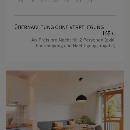
25
26
27
28
29
30
31
Haupthaus
Urlaub mit Hund
4 Plattenherd
Hund erlaubt
Fernseher
ÜBERNACHTUNG OHNE VERPFLEGUNG
165 €
Heizung
Ab-Preis pro Nacht für 2 Personen (exkl.
Endreinigung und Nächtigungsabgabe)
Kaffeemaschine
Aussicht auf eine Berglandschaft
Getränkeerwerb im Haus
Reinigungsausstattung im Hotel
Seeblick
Wlan
Küchenausstattung
Küche