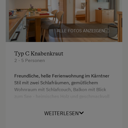
Getränkeerwerb im Haus
Reinigungsausstattung im Hotel
Toilette
ALLE FOTOS ANZEIGEN
Wlan
Küchenausstattung
Typ C Knabenkraut
2 - 5 Personen
Kühlschrank
Ausziehcouch
Freundliche, helle Ferienwohnung im Kärntner
Stil mit zwei Schlafräumen, gemütlichem
Doppelbett (Kingsize)
Wohnraum mit Schlafcouch, Balkon mit Blick
Schrankbett
zum See - heimisches Holz und geschmackvoll
eingerichtet - ein Ort zum Wohlfühlen!
WEITERLESEN
Ausstattung: Doppelwaschbecken, WC und
Dusche/Bad getrennt, Handtücher, W-Lan,