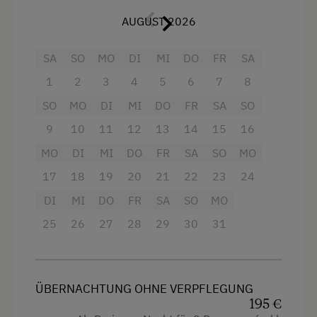
AUGUST 2026
Dusche
Fernseher
SA
SO
MO
DI
MI
DO
FR
SA
Haarföhn
1
2
3
4
5
6
7
8
Handtücher
SO
MO
DI
MI
DO
FR
SA
SO
Mikrowelle
9
10
11
12
13
14
15
16
MO
Safe
DI
MI
DO
FR
SA
SO
MO
17
18
19
20
21
22
23
24
Toaster
DI
MI
DO
FR
SA
SO
MO
Wasserkocher
25
26
27
28
29
30
31
Küche
Kühlschrank
Haupthaus
ÜBERNACHTUNG OHNE VERPFLEGUNG
195 €
Heizung