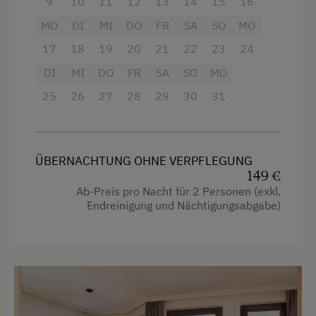
Haarföhn
9
10
11
12
13
14
15
16
Radfahren
MO
DI
MI
DO
FR
SA
SO
MO
Kaffeemaschine
Downhill
17
18
19
20
21
22
23
24
Safe
Mountainbike
DI
MI
DO
FR
SA
SO
MO
Aussicht auf eine Berglandschaft
25
26
27
28
29
30
31
E-Bike-Verleih
Getränkeerwerb im Haus
Badeurlaub
Handtücher
Am See
Reinigungsausstattung im Hotel
ÜBERNACHTUNG OHNE VERPFLEGUNG
Angeln
149 €
Seeblick
Ab-Preis pro Nacht für 2 Personen (exkl.
Bäuerliches Handwerk
Endreinigung und Nächtigungsabgabe)
Toilette
Mithilfe am Hof
Wlan
Aktivurlaub Winter
Küchenausstattung
Skifahren
Tisch mit Lampe
Bus zur Skipiste
Kochnische