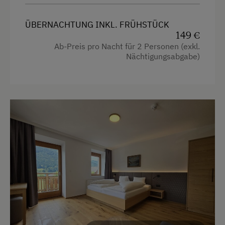
Toilette
Wlan
Ausstattung der Wohneinheit
ÜBERNACHTUNG INKL. FRÜHSTÜCK
149 €
Doppelbett (Kingsize)
Bettwäsche vorhanden
Ab-Preis pro Nacht für 2 Personen (exkl.
Nächtigungsabgabe)
Brötchenservice
Ferienwohnung ebenerdig
Ferienwohnung mit Frühstück
Geschirr vorhanden
Kaffeemaschine
Mikrowelle
Geschirrspüler
Terrasse
Verpflegung