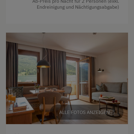
Ab-Preis pro Nacht für 2 Personen (exkl.
Endreinigung und Nächtigungsabgabe)
4 Plattenherd
Kaffeemaschine
Aussicht auf eine Berglandschaft
Getränkeerwerb im Haus
Reinigungsausstattung im Hotel
Seeblick
Wlan
Küchenausstattung
Kochnische
Doppelbett
ALLE FOTOS ANZEIGEN
Ausziehcouch
Doppelbett (Kingsize)