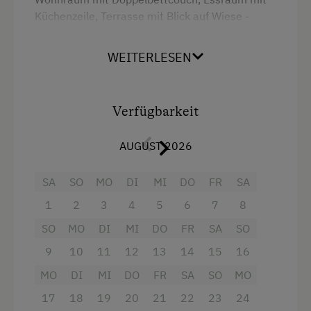
Küchenzeile, Terrasse mit Blick auf Wiese -
heimisches Holz und geschmackvoll
eingerichtet - ein Ort zum Wohlfühlen!
WEITERLESEN
Ausstattung: Badezimmer mit Dusche/WC und
Außenfenster, Handtücher, W-Lan, SAT-TV, Safe,
Bettwäsche, Gartenmöbel,
Verfügbarkeit
Geschirrausstattung, Kaffeefiltermaschine 1x4,
Kleiderschrank, Küchenzeile, Kühlschrank,
AUGUST 2026
Tisch-/Küchenwäsche, Wohn-Küche,
SA
SO
MO
DI
MI
DO
FR
SA
Ausstattung
1
2
3
4
5
6
7
8
SO
MO
DI
MI
DO
FR
SA
SO
Dusche
9
10
11
12
13
14
15
16
Fernseher
MO
DI
MI
DO
FR
SA
SO
MO
Haarföhn
17
18
19
20
21
22
23
24
Handtücher