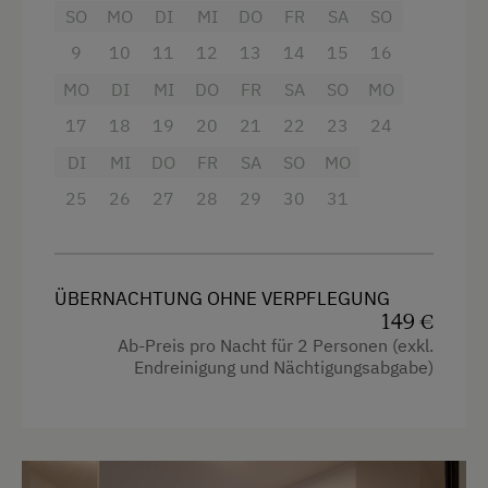
SO
MO
DI
MI
DO
FR
SA
SO
Aussicht auf eine Berglandschaft
9
10
11
12
13
14
15
16
Balkon/Terrasse
MO
DI
MI
DO
FR
SA
SO
MO
Dusche
17
18
19
20
21
22
23
24
Fernseher
DI
MI
DO
FR
SA
SO
MO
Haarföhn
25
26
27
28
29
30
31
Handtücher
Mikrowelle
ÜBERNACHTUNG OHNE VERPFLEGUNG
Safe
149 €
Wasserkocher
Ab-Preis pro Nacht für 2 Personen (exkl.
Endreinigung und Nächtigungsabgabe)
Familienzimmer
Kochnische
Kühlschrank