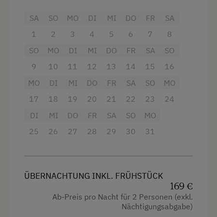
Ausstattung
SA
SO
MO
DI
MI
DO
FR
SA
Freizeitaktivitäten am Betrieb und in der
Umgebung
1
2
3
4
5
6
7
8
Haupthaus
SO
MO
DI
MI
DO
FR
SA
SO
Almausflüge
Balkon/Terrasse
9
10
11
12
13
14
15
16
Almwandern
Fernseher
MO
DI
MI
DO
FR
SA
SO
MO
Badesee
Heizung
17
18
19
20
21
22
23
24
Bergtouren
Dusche
DI
MI
DO
FR
SA
SO
MO
Eislaufen
Haarföhn
25
26
27
28
29
30
31
Eisstockschießen
Safe
Erlebniswanderung
Aussicht auf eine Berglandschaft
ÜBERNACHTUNG INKL. FRÜHSTÜCK
Fahrradverleih
Handtücher
169 €
Geführte Bergtouren
Ab-Preis pro Nacht für 2 Personen (exkl.
Getränkeerwerb im Haus
Nächtigungsabgabe)
Geführte Wanderungen
Kinderbett