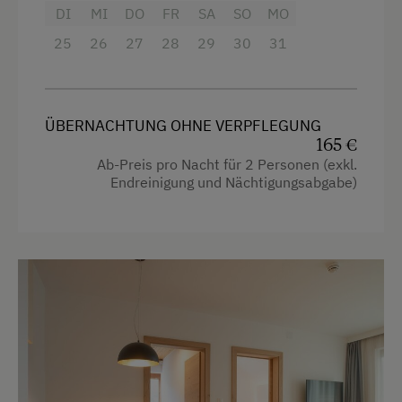
DI
MI
DO
FR
SA
SO
MO
Mikrowelle
25
26
27
28
29
30
31
Safe
Toaster
ÜBERNACHTUNG OHNE VERPFLEGUNG
Wasserkocher
165 €
Kochnische
Ab-Preis pro Nacht für 2 Personen (exkl.
Endreinigung und Nächtigungsabgabe)
Haupthaus
4 Plattenherd
Heizung
Garten
Aussicht auf eine Berglandschaft
Balkon/Terrasse
Kaffeemaschine