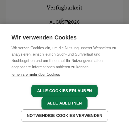
Kabel-TV/SAT-TV, Safe, Steckdosen,
Bettwäsche, Elektroherd, Geschirrausstattung,
Verfügbarkeit
Filterkaffeemaschine 1x4, Kleiderschrank,
Küchenzeile, Kühlschrank,
AUGUST 2026
Tisch-/Küchenwäsche,
SA
SO
MO
DI
MI
DO
FR
SA
Wir verwenden Cookies
Ausstattung
1
2
3
4
5
6
7
8
Wir setzen Cookies ein, um die Nutzung unserer Webseiten zu
analysieren, einschließlich Such- und Surfverlauf und
SO
MO
DI
MI
DO
FR
SA
SO
Balkon/Terrasse
Suchbegriffen und um Ihnen auf Ihr Nutzungsverhalten
9
10
11
12
13
14
15
16
angepasste Informationen anbieten zu können.
Dusche
lernen sie mehr über Cookies
MO
DI
MI
DO
FR
SA
SO
MO
Fernseher
17
18
19
20
21
22
23
24
Haarföhn
ALLE COOKIES ERLAUBEN
DI
MI
DO
FR
SA
SO
MO
Handtücher
ALLE ABLEHNEN
25
26
27
28
29
30
31
Mikrowelle
NOTWENDIGE COOKIES VERWENDEN
JETZT ANFRAGEN
JETZT BUCHEN
Safe