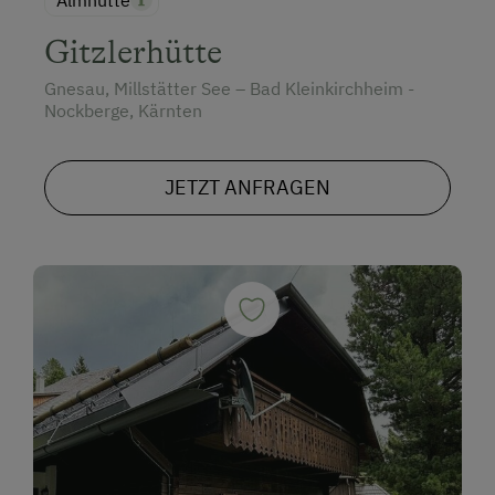
Gitzlerhütte
Gnesau, Millstätter See – Bad Kleinkirchheim -
Nockberge, Kärnten
JETZT ANFRAGEN