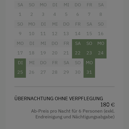
SA
SO
MO
DI
MI
DO
FR
SA
Doppelbett (Kingsize)
1
2
3
4
5
6
7
8
SO
MO
DI
MI
DO
FR
SA
SO
9
10
11
12
13
14
15
16
MO
DI
MI
DO
FR
SA
SO
MO
17
18
19
20
21
22
23
24
DI
MI
DO
FR
SA
SO
MO
25
26
27
28
29
30
31
ÜBERNACHTUNG OHNE VERPFLEGUNG
180 €
Ab-Preis pro Nacht für 6 Personen (exkl.
Endreinigung und Nächtigungsabgabe)