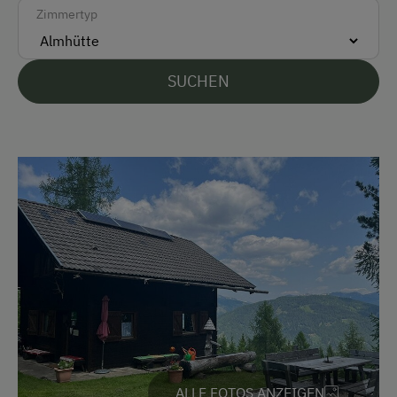
Zimmertyp
Geschirr vorhanden
Holzofen
SUCHEN
Kaffeemaschine
Freizeitaktivitäten am Betrieb und in der
Umgebung
Almausflüge
Almwandern
Bergtouren
Geführte Wanderungen
Zusätzliche Ausstattungsmerkmale
Aktivurlaub
ALLE FOTOS ANZEIGEN