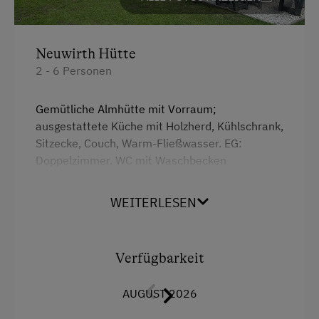
Wandern
Pirschgang
Neuwirth Hütte
Kulinarik / Genuss
2 - 6 Personen
Ab Hofverkauf
Urlaub für Familien
Gemütliche Almhütte mit Vorraum;
ausgestattete Küche mit Holzherd, Kühlschrank,
Familienfreundliche Unterkünfte
Sitzecke, Couch, Warm-Fließwasser. EG:
Doppelzimmer. WC mit Waschbecken
Hund erlaubt
(Fließwasser). Über eine Treppe 2
Doppelzimmer. Duschkabine mit
WEITERLESEN
Warmfließwasser (Gastherme).
Eingezäunter Hüttenplatz mit großer,
gemütlicher Sitzgruppe, Brunnen. Photovoltaik-
Verfügbarkeit
Strom.
AUGUST 2026
Ausstattung