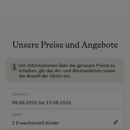
BIO AUSTRIA steht für kontrolliert biologische
Vor Ort gesprochene Sprachen
Landwirtschaft in Österreich und garantiert höchste
Standards für Umwelt, Tierwohl und
Deutsch
Lebensmittelqualität.
Englisch
Italienisch
Unsere Preise und Angebote
Unterkunftsart
Um Informationen über die genauen Preise zu
Klassische Almhütte
erhalten, gib das An- und Abreisedatum sowie
die Anzahl der Gäste ein.
Kinder-Ausstattung
Zeitraum
Kinder sind willkommen
Ausstattung der Wohneinheit
Gäste
2
Erwachsene
0
Kinder
Bettwäsche vorhanden